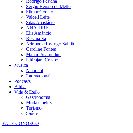
Rodrigo Pestana
Sergio Renato de Mello
Silmar Coelho
Valcelí Leite
Silas Anastácio
ANAJURE
Elis Amâncio
Rosana Sá
Adriane e Rodrigo Salvitti
Caroline Fontes
Marcio Scarpellini
Ubirajara Crespo
Música
Nacional
Internacional
Podcasts
Bíblia
Vida & Estilo
Gastronomia
Moda e beleza
Turismo
Saúde
FALE CONOSCO