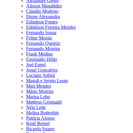
Alexandre Grego
Alisson Magalhães
Cláudio Modesto
Dione Alexsandra
Ediudson Fontes
Edmilson Ferreira Mendes
Fernando Sousa
Felipe Morais
Fernando Queiróz
Fernando Moreira
Frank Medina
Eguinaldo Hélio
Joel Engel
Josué Gonçalves
Luciano Subirá
Magali e Sergio Leoto
Mari Mendes
Mário Moreno
Marisa Lobo
Matheus Grismaldi
Néia Leite
Melina Botteghin
Patrícia Alonso
René Breuel
Ricardo Soares