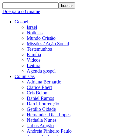
buscar
Doe para o Guiame
Gospel
Israel
Notícias
Mundo Cristão
Missões / Ação Social
Testemunhos
Família
Vídeos
Leitura
Agenda gospel
Colunistas
Adriana Bernardo
Clarice Ebert
Cris Beloni
Daniel Ramos
Darci Lourenção
Getúlio Cidade
Hernandes Dias Lopes
Nathalia Nunes
Jarbas Aragão
Andreia Pinheiro Paulo