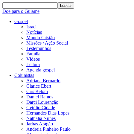
buscar
Doe para o Guiame
Gospel
Israel
Notícias
Mundo Cristão
Missões / Ação Social
Testemunhos
Família
Vídeos
Leitura
Agenda gospel
Colunistas
Adriana Bernardo
Clarice Ebert
Cris Beloni
Daniel Ramos
Darci Lourenção
Getúlio Cidade
Hernandes Dias Lopes
Nathalia Nunes
Jarbas Aragão
Andreia Pinheiro Paulo