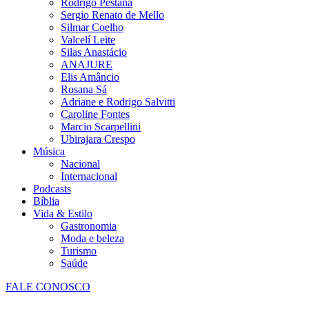
Rodrigo Pestana
Sergio Renato de Mello
Silmar Coelho
Valcelí Leite
Silas Anastácio
ANAJURE
Elis Amâncio
Rosana Sá
Adriane e Rodrigo Salvitti
Caroline Fontes
Marcio Scarpellini
Ubirajara Crespo
Música
Nacional
Internacional
Podcasts
Bíblia
Vida & Estilo
Gastronomia
Moda e beleza
Turismo
Saúde
FALE CONOSCO