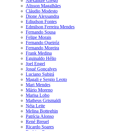
Alexandre Grego
Alisson Magalhães
Cláudio Modesto
Dione Alexsandra
Ediudson Fontes
Edmilson Ferreira Mendes
Fernando Sousa
Felipe Morais
Fernando Queiróz
Fernando Moreira
Frank Medina
Eguinaldo Hélio
Joel Engel
Josué Gonçalves
Luciano Subirá
Magali e Sergio Leoto
Mari Mendes
Mário Moreno
Marisa Lobo
Matheus Grismaldi
Néia Leite
Melina Botteghin
Patrícia Alonso
René Breuel
Ricardo Soares