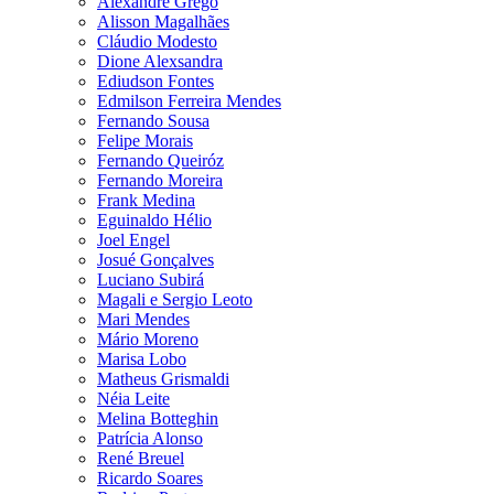
Alexandre Grego
Alisson Magalhães
Cláudio Modesto
Dione Alexsandra
Ediudson Fontes
Edmilson Ferreira Mendes
Fernando Sousa
Felipe Morais
Fernando Queiróz
Fernando Moreira
Frank Medina
Eguinaldo Hélio
Joel Engel
Josué Gonçalves
Luciano Subirá
Magali e Sergio Leoto
Mari Mendes
Mário Moreno
Marisa Lobo
Matheus Grismaldi
Néia Leite
Melina Botteghin
Patrícia Alonso
René Breuel
Ricardo Soares