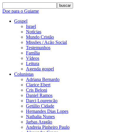
buscar
Doe para o Guiame
Gospel
Israel
Notícias
Mundo Cristão
Missões / Ação Social
Testemunhos
Família
Vídeos
Leitura
Agenda gospel
Colunistas
Adriana Bernardo
Clarice Ebert
Cris Beloni
Daniel Ramos
Darci Lourenção
Getúlio Cidade
Hernandes Dias Lopes
Nathalia Nunes
Jarbas Aragão
Andreia Pinheiro Paulo