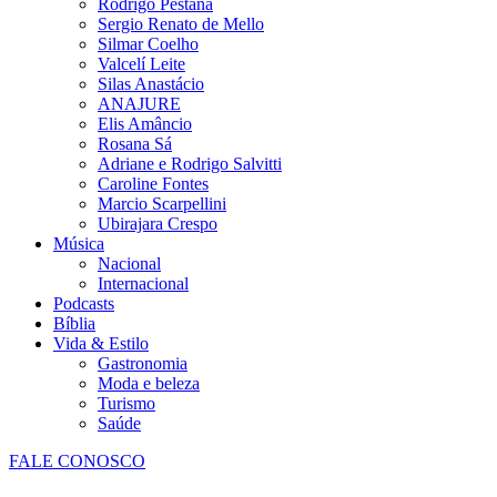
Rodrigo Pestana
Sergio Renato de Mello
Silmar Coelho
Valcelí Leite
Silas Anastácio
ANAJURE
Elis Amâncio
Rosana Sá
Adriane e Rodrigo Salvitti
Caroline Fontes
Marcio Scarpellini
Ubirajara Crespo
Música
Nacional
Internacional
Podcasts
Bíblia
Vida & Estilo
Gastronomia
Moda e beleza
Turismo
Saúde
FALE CONOSCO