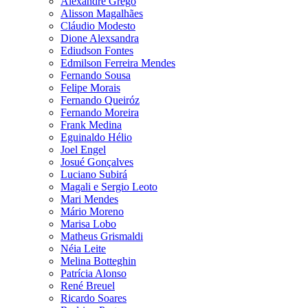
Alexandre Grego
Alisson Magalhães
Cláudio Modesto
Dione Alexsandra
Ediudson Fontes
Edmilson Ferreira Mendes
Fernando Sousa
Felipe Morais
Fernando Queiróz
Fernando Moreira
Frank Medina
Eguinaldo Hélio
Joel Engel
Josué Gonçalves
Luciano Subirá
Magali e Sergio Leoto
Mari Mendes
Mário Moreno
Marisa Lobo
Matheus Grismaldi
Néia Leite
Melina Botteghin
Patrícia Alonso
René Breuel
Ricardo Soares