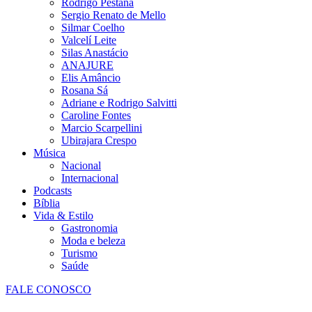
Rodrigo Pestana
Sergio Renato de Mello
Silmar Coelho
Valcelí Leite
Silas Anastácio
ANAJURE
Elis Amâncio
Rosana Sá
Adriane e Rodrigo Salvitti
Caroline Fontes
Marcio Scarpellini
Ubirajara Crespo
Música
Nacional
Internacional
Podcasts
Bíblia
Vida & Estilo
Gastronomia
Moda e beleza
Turismo
Saúde
FALE CONOSCO