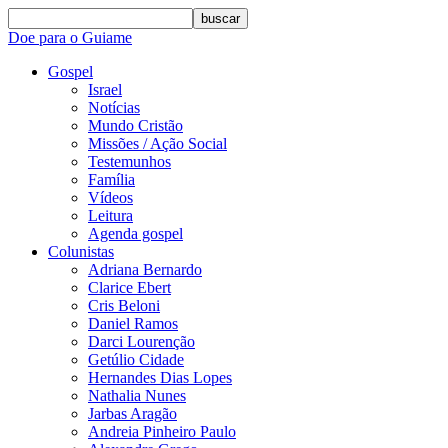
buscar
Doe para o Guiame
Gospel
Israel
Notícias
Mundo Cristão
Missões / Ação Social
Testemunhos
Família
Vídeos
Leitura
Agenda gospel
Colunistas
Adriana Bernardo
Clarice Ebert
Cris Beloni
Daniel Ramos
Darci Lourenção
Getúlio Cidade
Hernandes Dias Lopes
Nathalia Nunes
Jarbas Aragão
Andreia Pinheiro Paulo