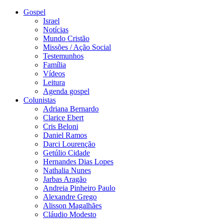
Gospel
Israel
Notícias
Mundo Cristão
Missões / Ação Social
Testemunhos
Família
Vídeos
Leitura
Agenda gospel
Colunistas
Adriana Bernardo
Clarice Ebert
Cris Beloni
Daniel Ramos
Darci Lourenção
Getúlio Cidade
Hernandes Dias Lopes
Nathalia Nunes
Jarbas Aragão
Andreia Pinheiro Paulo
Alexandre Grego
Alisson Magalhães
Cláudio Modesto