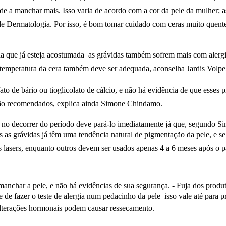
nde a manchar mais. Isso varia de acordo com a cor da pele da mulher; 
e Dermatologia. Por isso, é bom tomar cuidado com ceras muito quentes 
inda que já esteja acostumada  as grávidas também sofrem mais com alergi
 temperatura da cera também deve ser adequada, aconselha Jardis Volpe
o de bário ou tioglicolato de cálcio, e não há evidência de que esses p
ão recomendados, explica ainda Simone Chindamo.
 no decorrer do período deve pará-lo imediatamente já que, segundo S
s as grávidas já têm uma tendência natural de pigmentação da pele, e se
lasers, enquanto outros devem ser usados apenas 4 a 6 meses após o par
 manchar a pele, e não há evidências de sua segurança. - Fuja dos produt
 de fazer o teste de alergia num pedacinho da pele  isso vale até para 
alterações hormonais podem causar ressecamento.