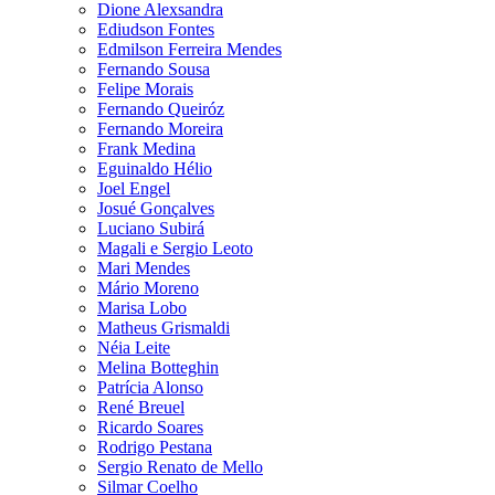
Dione Alexsandra
Ediudson Fontes
Edmilson Ferreira Mendes
Fernando Sousa
Felipe Morais
Fernando Queiróz
Fernando Moreira
Frank Medina
Eguinaldo Hélio
Joel Engel
Josué Gonçalves
Luciano Subirá
Magali e Sergio Leoto
Mari Mendes
Mário Moreno
Marisa Lobo
Matheus Grismaldi
Néia Leite
Melina Botteghin
Patrícia Alonso
René Breuel
Ricardo Soares
Rodrigo Pestana
Sergio Renato de Mello
Silmar Coelho