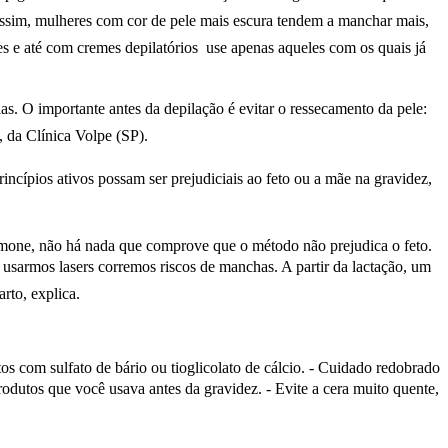
assim, mulheres com cor de pele mais escura tendem a manchar mais,
e até com cremes depilatórios  use apenas aqueles com os quais já
as. O importante antes da depilação é evitar o ressecamento da pele:
, da Clínica Volpe (SP).
rincípios ativos possam ser prejudiciais ao feto ou a mãe na gravidez,
imone, não há nada que comprove que o método não prejudica o feto.
 usarmos lasers corremos riscos de manchas. A partir da lactação, um
to, explica.
os com sulfato de bário ou tioglicolato de cálcio. - Cuidado redobrado
produtos que você usava antes da gravidez. - Evite a cera muito quente,