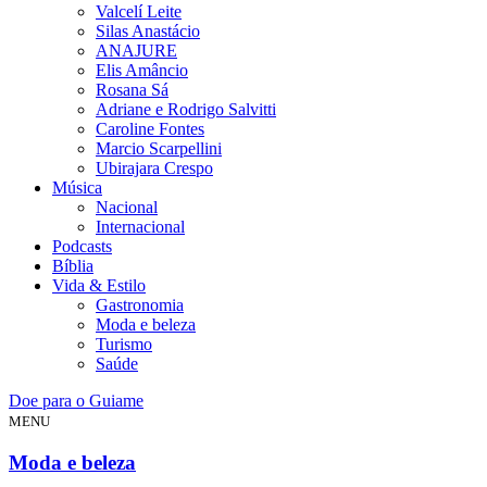
Valcelí Leite
Silas Anastácio
ANAJURE
Elis Amâncio
Rosana Sá
Adriane e Rodrigo Salvitti
Caroline Fontes
Marcio Scarpellini
Ubirajara Crespo
Música
Nacional
Internacional
Podcasts
Bíblia
Vida & Estilo
Gastronomia
Moda e beleza
Turismo
Saúde
Doe para o Guiame
MENU
Moda e beleza