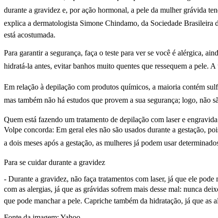
durante a gravidez e, por ação hormonal, a pele da mulher grávida te
explica a dermatologista Simone Chindamo, da Sociedade Brasileira d
está acostumada.
Para garantir a segurança, faça o teste para ver se você é alérgica, a
hidratá-la antes, evitar banhos muito quentes que ressequem a pele. A
Em relação à depilação com produtos químicos, a maioria contém sulfat
mas também não há estudos que provem a sua segurança; logo, não s
Quem está fazendo um tratamento de depilação com laser e engravida
Volpe concorda: Em geral eles não são usados durante a gestação, poi
a dois meses após a gestação, as mulheres já podem usar determinados 
Para se cuidar durante a gravidez
- Durante a gravidez, não faça tratamentos com laser, já que ele pode
com as alergias, já que as grávidas sofrem mais desse mal: nunca deixe
que pode manchar a pele. Capriche também da hidratação, já que as 
Fonte da imagem: Yahoo