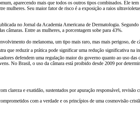
mum, aparecendo mais que todos os outros tipos combinados. Ele tem u
e mulheres. Seu maior fator de risco é a exposição a raios ultraviole
 publicada no Jornal da Academia Americana de Dermatologia. Segundo
das câmaras. Entre as mulheres, a porcentagem sobe para 43%.
nvolvimento do melanoma, um tipo mais raro, mas mais perigoso, de cân
ue reduzir a prática pode significar uma redução significativa na inci
isadores defendem uma regulação maior do governo quanto ao uso das câ
ens. No Brasil, o uso da câmara está proibido desde 2009 por determi
 clareza e exatidão, sustentados por apuração responsável, revisão cri
comprometidos com a verdade e os princípios de uma cosmovisão cristã