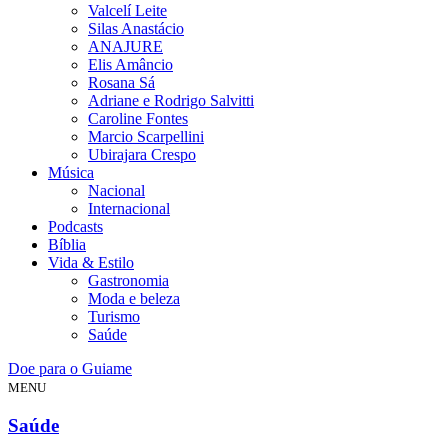
Valcelí Leite
Silas Anastácio
ANAJURE
Elis Amâncio
Rosana Sá
Adriane e Rodrigo Salvitti
Caroline Fontes
Marcio Scarpellini
Ubirajara Crespo
Música
Nacional
Internacional
Podcasts
Bíblia
Vida & Estilo
Gastronomia
Moda e beleza
Turismo
Saúde
Doe para o Guiame
MENU
Saúde