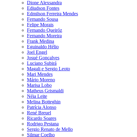
Dione Alexsandra
Ediudson Fontes
Edmilson Ferreira Mendes
Fernando Sousa
Felipe Morais
Fernando Queiróz
Fernando Moreira
Frank Medina
Eguinaldo Hélio
Joel Engel
Josué Gonçalves
Luciano Subirá
Magali e Sergio Leoto
Mari Mendes
Mário Moreno
Marisa Lobo
Matheus Grismaldi
Néia Leite
Melina Botteghin
Patrícia Alonso
René Breuel
Ricardo Soares
Rodrigo Pestana
Sergio Renato de Mello
Silmar Coelho