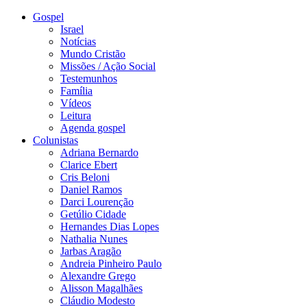
Gospel
Israel
Notícias
Mundo Cristão
Missões / Ação Social
Testemunhos
Família
Vídeos
Leitura
Agenda gospel
Colunistas
Adriana Bernardo
Clarice Ebert
Cris Beloni
Daniel Ramos
Darci Lourenção
Getúlio Cidade
Hernandes Dias Lopes
Nathalia Nunes
Jarbas Aragão
Andreia Pinheiro Paulo
Alexandre Grego
Alisson Magalhães
Cláudio Modesto