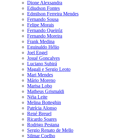
Dione Alexsandra
Ediudson Fontes
Edmilson Ferreira Mendes
Fernando Sousa
Felipe Morais
Fernando Queiróz
Fernando Moreira
Frank Medina
Eguinaldo Hélio
Joel Engel
Josué Gonçalves
Luciano Subirá
Magali e Sergio Leoto
Mari Mendes
Mário Moreno
Marisa Lobo
Matheus Grismaldi
Néia Leite
Melina Botteghin
Patrícia Alonso
René Breuel
Ricardo Soares
Rodrigo Pestana
Sergio Renato de Mello
Silmar Coelho