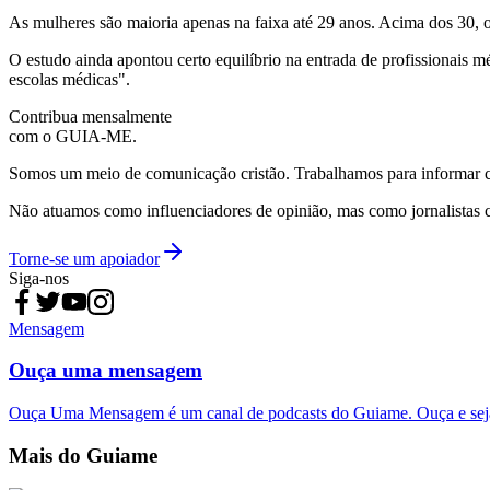
As mulheres são maioria apenas na faixa até 29 anos. Acima dos 30,
O estudo ainda apontou certo equilíbrio na entrada de profissionais 
escolas médicas".
Contribua mensalmente
com o GUIA-ME.
Somos um meio de comunicação cristão. Trabalhamos para informar com
Não atuamos como influenciadores de opinião, mas como jornalistas 
Torne-se um apoiador
Siga-nos
Mensagem
Ouça uma mensagem
Ouça Uma Mensagem é um canal de podcasts do Guiame. Ouça e sej
Mais do Guiame