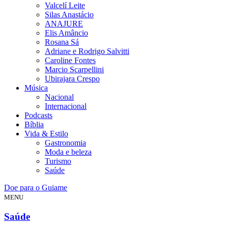
Valcelí Leite
Silas Anastácio
ANAJURE
Elis Amâncio
Rosana Sá
Adriane e Rodrigo Salvitti
Caroline Fontes
Marcio Scarpellini
Ubirajara Crespo
Música
Nacional
Internacional
Podcasts
Bíblia
Vida & Estilo
Gastronomia
Moda e beleza
Turismo
Saúde
Doe para o Guiame
MENU
Saúde