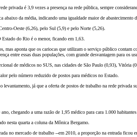
 rede privada é 3,9 vezes a presença na rede pública, sempre considera
ica abaixo da média, indicando uma igualdade maior de abastecimento d
ntro-Oeste (6,26), pelo Sul (5,9) e pelo Norte (5,26).
 O Estado do Rio é o menor, ficando em 1,63.
dos, mas aponta que os cariocas que utilizam o serviço público conta
ferença entre essas duas populações, com grande desvantagem para os u
ional de médicos no SUS, nas cidades de São Paulo (0,93), Vitória (0,
valor pelo número reduzido de postos para médicos no Estado.
 levantamento, já que a oferta de postos de trabalho na rede privada s
ano, chegando a uma razão de 1,95 médico para cara 1.000 habitantes 
ado nesta quarta a coluna da Mônica Bergamo.
trada no mercado de trabalho --em 2010, a proporção na entrada fico