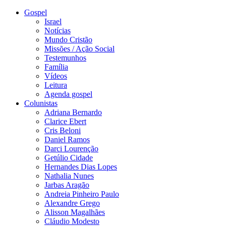
Gospel
Israel
Notícias
Mundo Cristão
Missões / Ação Social
Testemunhos
Família
Vídeos
Leitura
Agenda gospel
Colunistas
Adriana Bernardo
Clarice Ebert
Cris Beloni
Daniel Ramos
Darci Lourenção
Getúlio Cidade
Hernandes Dias Lopes
Nathalia Nunes
Jarbas Aragão
Andreia Pinheiro Paulo
Alexandre Grego
Alisson Magalhães
Cláudio Modesto