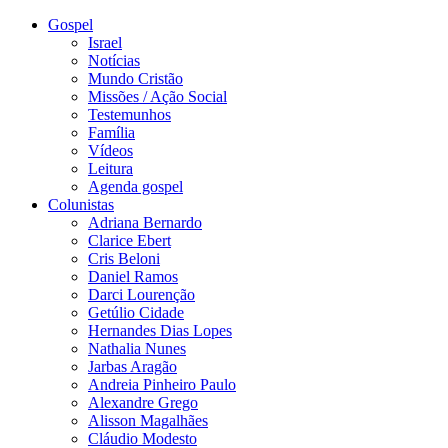
Gospel
Israel
Notícias
Mundo Cristão
Missões / Ação Social
Testemunhos
Família
Vídeos
Leitura
Agenda gospel
Colunistas
Adriana Bernardo
Clarice Ebert
Cris Beloni
Daniel Ramos
Darci Lourenção
Getúlio Cidade
Hernandes Dias Lopes
Nathalia Nunes
Jarbas Aragão
Andreia Pinheiro Paulo
Alexandre Grego
Alisson Magalhães
Cláudio Modesto