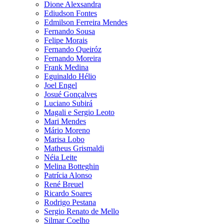
Dione Alexsandra
Ediudson Fontes
Edmilson Ferreira Mendes
Fernando Sousa
Felipe Morais
Fernando Queiróz
Fernando Moreira
Frank Medina
Eguinaldo Hélio
Joel Engel
Josué Gonçalves
Luciano Subirá
Magali e Sergio Leoto
Mari Mendes
Mário Moreno
Marisa Lobo
Matheus Grismaldi
Néia Leite
Melina Botteghin
Patrícia Alonso
René Breuel
Ricardo Soares
Rodrigo Pestana
Sergio Renato de Mello
Silmar Coelho