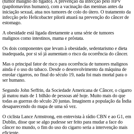
(tumor maligno do fígado). A prevenção da infecção pelo HPV
(papilomavírus humano), com a vacinação das meninas antes da
iniciação sexual, atua nos tumores de colo do útero. O tratamento da
infecção pelo Helicobacter pilorii atuará na prevenção do câncer de
estomago.
A obesidade está ligada diretamente a uma série de tumores
malignos como intestinos, mama e próstata.
Os dois componentes que levam à obesidade, sedentarismo e dieta
inadequada, por si só já aumentam o risco da ocorrência do câncer.
Mas o principal fator de risco para ocorrência de tumores malignos
ainda é o uso do tabaco. Desde o desenvolvimento da máquina de
enrolar cigarros, no final do século 19, nada foi mais mortal para o
ser humano.
Segundo John Seffrin, da Sociedade Americana de Câncer, o cigarro
já matou mais de 1 bilhão de pessoas até hoje. Muito mais do que
todas as guerras do século 20 juntas. Imaginem a população da Índia
desaparecendo do mapa de uma só vez.
O ciclista Lance Armstrong, em entrevista à rádio CBN e ao G1, em
Dublin, disse que se algo pudesse ser feito para mudar a face do
câncer no mundo, o fim do uso do cigarro seria a intervenção mais
eficiente.