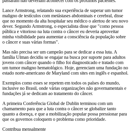
passaram não deveriam acontecer com os próximos pacientes.
Lance Armstrong, relatando sua experiência de superar um tumor
maligno de testículos com metástases abdominais e cerebral, disse
que no momento da alta hospitalar seu médico o alertou de seu novo
dever. Segundo Armstrong, o especialista disse que "como pessoa
pública e vitorioso na luta contra o câncer eu deveria aproveitar
minha visibilidade para aumentar a consciência da população sobre
o câncer e suas várias formas".
Mas não precisa ser um campeão para se dedicar a essa luta. A
família Ulman decidiu se engajar na busca por suporte para adultos
jovens com câncer quando o filho foi diagnosticado e tratado com
um tumor maligno hematológico. Hoje, gerenciam uma fundação no
estado norte-americano de Maryland com sites em inglês e espanhol.
Exemplos como esses se repetem em todos os países do mundo,
inclusive no Brasil, onde várias organizações não governamentais e
fundações já se dedicam ao tratamento do câncer.
A primeira Conferência Global de Dublin terminou com um
chamamento para que a luta contra o câncer se globalize tanto
quanto a doença, e que a mobilização popular possa pressionar para
que os governos coloquem o problema como prioridade.
Contribua mensalmente