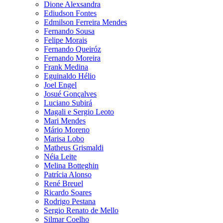
Dione Alexsandra
Ediudson Fontes
Edmilson Ferreira Mendes
Fernando Sousa
Felipe Morais
Fernando Queiróz
Fernando Moreira
Frank Medina
Eguinaldo Hélio
Joel Engel
Josué Gonçalves
Luciano Subirá
Magali e Sergio Leoto
Mari Mendes
Mário Moreno
Marisa Lobo
Matheus Grismaldi
Néia Leite
Melina Botteghin
Patrícia Alonso
René Breuel
Ricardo Soares
Rodrigo Pestana
Sergio Renato de Mello
Silmar Coelho