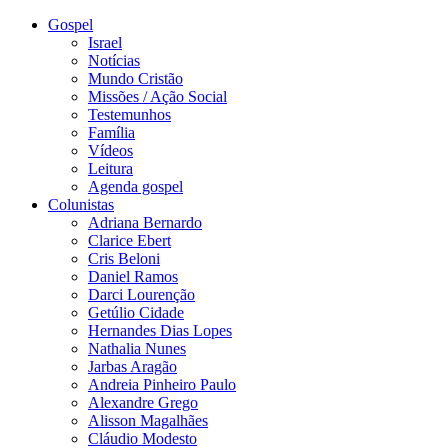
Gospel
Israel
Notícias
Mundo Cristão
Missões / Ação Social
Testemunhos
Família
Vídeos
Leitura
Agenda gospel
Colunistas
Adriana Bernardo
Clarice Ebert
Cris Beloni
Daniel Ramos
Darci Lourenção
Getúlio Cidade
Hernandes Dias Lopes
Nathalia Nunes
Jarbas Aragão
Andreia Pinheiro Paulo
Alexandre Grego
Alisson Magalhães
Cláudio Modesto