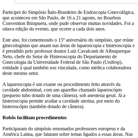
Participei do Simpósio Ítalo-Brasileiro de Endoscopia Ginecológica,
que aconteceu em São Paulo, de 16 a 21 agosto, no Bourbon
Convention Ibirapuera, onde pude observar muitas novidades. Foi a
oitava edição do evento, que ocorre a cada dois anos.
Este ano, foi comemorado o 15º aniversário do simpósio, que reúne
ginecologistas que atuam nas áreas de laparoscopia e histeroscopia e
é presidido pelo professor doutor Luiz Cavalcanti de Albuquerque
Neto, chefe do Setor de Histeroscopia do Departamento de
Ginecologia da Universidade Federal de São Paulo (Unifesp),
entidade à qual também sou vinculada, como médica colaboradora
deste mesmo setor.
A laparoscopia é um exame ou procedimento feito através da
cavidade abdominal, com um aparelho chamado laparoscópio
(pequeno tubo dotado de uma câmera), sob anestesia geral. Já a
histeroscopia permite avaliar a cavidade uterina, por meio do
histeroscópio (também dotado de câmera).
Robôs facilitam procedimentos
Participaram do simpósio renomados professores europeus e da
América Latina, que falaram sobre temas ligados a essas áreas. Nas