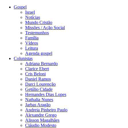
Gospel
Israel
Notícias
Mundo Cristão
Missões / Ação Social
Testemunhos
Família
Vídeos
Leitura
Agenda gospel
Colunistas
Adriana Bernardo
Clarice Ebert
Cris Beloni
Daniel Ramos
Darci Lourenção
Getúlio Cidade
Hernandes Dias Lopes
Nathalia Nunes
Jarbas Aragão
Andreia Pinheiro Paulo
Alexandre Grego
Alisson Magalhães
Cláudio Modesto