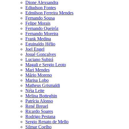
Dione Alexsandra
Ediudson Fontes
Edmilson Ferreira Mendes
Fernando Sousa
Felipe Morais
Fernando Queiróz
Fernando Moreira
Frank Medina
Eguinaldo Hélio
Joel Engel
Josué Gonçalves
Luciano Subirá
Magali e Sergio Leoto
Mari Mendes
Mário Moreno
Marisa Lobo
Matheus Grismaldi
Néia Leite
Melina Botteghin
Patrícia Alonso
René Breuel
Ricardo Soares
Rodrigo Pestana
Sergio Renato de Mello
Silmar Coelho