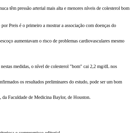
a têm pressão arterial mais alta e menores níveis de colesterol bom
o por Preis é o primeiro a mostrar a associação com doenças do
 pescoço aumentavam o risco de problemas cardiovasculares mesmo
estas medidas, o nível de colesterol "bom" cai 2,2 mg/dL nos
confirmados os resultados preliminares do estudo, pode ser um bom
bi, da Faculdade de Medicina Baylor, de Houston.
teriosa e compromisso editorial.