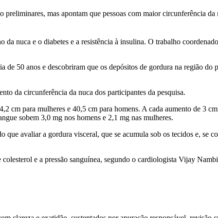
 preliminares, mas apontam que pessoas com maior circunferência da nuc
 da nuca e o diabetes e a resistência à insulina. O trabalho coordenad
a de 50 anos e descobriram que os depósitos de gordura na região do
to da circunferência da nuca dos participantes da pesquisa.
34,2 cm para mulheres e 40,5 cm para homens. A cada aumento de 3 cm n
 sangue sobem 3,0 mg nos homens e 2,1 mg nas mulheres.
o que avaliar a gordura visceral, que se acumula sob os tecidos e, se 
e colesterol e a pressão sanguínea, segundo o cardiologista Vijay Nam
 clareza e exatidão, sustentados por apuração responsável, revisão cri