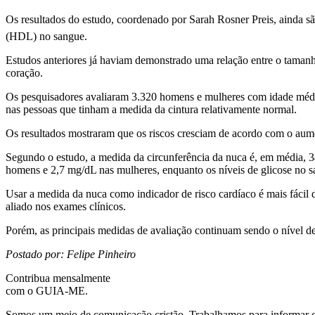
Os resultados do estudo, coordenado por Sarah Rosner Preis, ainda são
(HDL) no sangue.
Estudos anteriores já haviam demonstrado uma relação entre o tamanho
coração.
Os pesquisadores avaliaram 3.320 homens e mulheres com idade médi
nas pessoas que tinham a medida da cintura relativamente normal.
Os resultados mostraram que os riscos cresciam de acordo com o aumen
Segundo o estudo, a medida da circunferência da nuca é, em média, 
homens e 2,7 mg/dL nas mulheres, enquanto os níveis de glicose no
Usar a medida da nuca como indicador de risco cardíaco é mais fácil d
aliado nos exames clínicos.
Porém, as principais medidas de avaliação continuam sendo o nível d
Postado por: Felipe Pinheiro
Contribua mensalmente
com o GUIA-ME.
Somos um meio de comunicação cristão. Trabalhamos para informar com