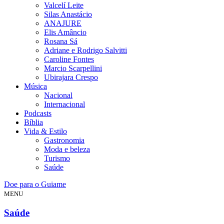
Valcelí Leite
Silas Anastácio
ANAJURE
Elis Amâncio
Rosana Sá
Adriane e Rodrigo Salvitti
Caroline Fontes
Marcio Scarpellini
Ubirajara Crespo
Música
Nacional
Internacional
Podcasts
Bíblia
Vida & Estilo
Gastronomia
Moda e beleza
Turismo
Saúde
Doe para o Guiame
MENU
Saúde