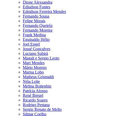
Dione Alexsandra
Ediudson Fontes
Edmilson Ferreira Mendes
Fernando Sousa
Felipe Morais
Fernando Queiróz
Fernando Moreira
Frank Medina
Eguinaldo Hélio
Joel Engel
Josué Gonçalves
Luciano Subirá
Magali e Sergio Leoto
Mari Mendes
Mário Moreno
Marisa Lobo
Matheus Grismaldi
Néia Leite
Melina Botteghin
Patrícia Alonso
René Breuel
Ricardo Soares
Rodrigo Pestana
Sergio Renato de Mello
Silmar Coelho