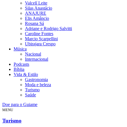
Valcelí Leite
Silas Anastácio
ANAJURE
Elis Amâncio
Rosana Sá
Adriane e Rodrigo Salvitti
Caroline Fontes
Marcio Scarpellini
Ubirajara Crespo
Música
Nacional
Internacional
Podcasts
Bíblia
Vida & Estilo
Gastronomia
Moda e beleza
Turismo
Saúde
Doe para o Guiame
MENU
Turismo