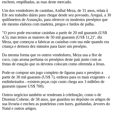
enchem, empilhadas, as ruas deste mercado.
Um dos vendedores de casinhas, Aníbal Meza, de 31 anos, relata à
Efe seu trabalho diário para chegar desde seu povoado, Areguá, a 30
quilômetros de Assunção, para oferecer os modestos presépios que
ele mesmo elabora com madeira, pregos e fardos de palha.
"O povo pode encontrar casinhas a partir de 20 mil guaranis (US$
4,5), mas temos as maiores de 50 mil guaranis (US$ 11,2)", diz
Meza, que começou a fabricar as casinhas com sua mãe quando era
criança e demora dez minutos para fazer um presépio.
Da mesma forma que os outros vendedores, Meza usa a flor de
coco, cujo aroma perfuma os presépios deste país junto com as
frutas de estação que os devotos colocam como oferenda a Jesus.
Pode-se comprar um jogo completo de figuras para o presépio a
partir de 30 mil guaranis (US$ 7), embora para os mais exigentes - e
endinheirados - existem peças cujo custo chega aos 3 milhões de
guaranis (quase US$ 700).
Outros negócios também se renderam à celebração, como o de
Dionisia Cohene, de 58 anos, que guardou no depósito os artigos de
sua livraria e encheu as prateleiras com luzes, guirlandas, árvores do
Natal e outros artigos.