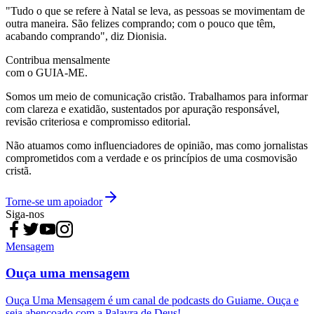
"Tudo o que se refere à Natal se leva, as pessoas se movimentam de
outra maneira. São felizes comprando; com o pouco que têm,
acabando comprando", diz Dionisia.
Contribua mensalmente
com o GUIA-ME.
Somos um meio de comunicação cristão. Trabalhamos para informar
com clareza e exatidão, sustentados por apuração responsável,
revisão criteriosa e compromisso editorial.
Não atuamos como influenciadores de opinião, mas como jornalistas
comprometidos com a verdade e os princípios de uma cosmovisão
cristã.
Torne-se um apoiador
Siga-nos
Mensagem
Ouça uma mensagem
Ouça Uma Mensagem é um canal de podcasts do Guiame. Ouça e
seja abençoado com a Palavra de Deus!