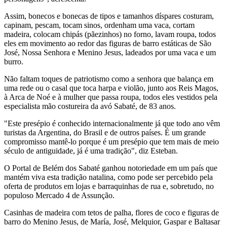
Assim, bonecos e bonecas de tipos e tamanhos díspares costuram,
capinam, pescam, tocam sinos, ordenham uma vaca, cortam
madeira, colocam chipás (pãezinhos) no forno, lavam roupa, todos
eles em movimento ao redor das figuras de barro estáticas de São
José, Nossa Senhora e Menino Jesus, ladeados por uma vaca e um
burro.
Não faltam toques de patriotismo como a senhora que balança em
uma rede ou o casal que toca harpa e violão, junto aos Reis Magos,
à Arca de Noé e à mulher que passa roupa, todos eles vestidos pela
especialista mão costureira da avó Sabaté, de 83 anos.
"Este presépio é conhecido internacionalmente já que todo ano vêm
turistas da Argentina, do Brasil e de outros países. É um grande
compromisso mantê-lo porque é um presépio que tem mais de meio
século de antiguidade, já é uma tradição", diz Esteban.
O Portal de Belém dos Sabaté ganhou notoriedade em um país que
mantém viva esta tradição natalina, como pode ser percebido pela
oferta de produtos em lojas e barraquinhas de rua e, sobretudo, no
populoso Mercado 4 de Assunção.
Casinhas de madeira com tetos de palha, flores de coco e figuras de
barro do Menino Jesus, de María, José, Melquior, Gaspar e Baltasar