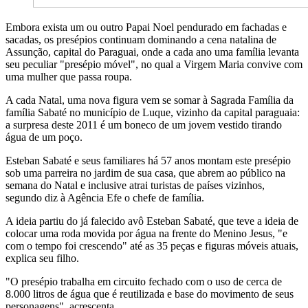
Embora exista um ou outro Papai Noel pendurado em fachadas e
sacadas, os presépios continuam dominando a cena natalina de
Assunção, capital do Paraguai, onde a cada ano uma família levanta
seu peculiar "presépio móvel", no qual a Virgem Maria convive com
uma mulher que passa roupa.
A cada Natal, uma nova figura vem se somar à Sagrada Família da
família Sabaté no município de Luque, vizinho da capital paraguaia:
a surpresa deste 2011 é um boneco de um jovem vestido tirando
água de um poço.
Esteban Sabaté e seus familiares há 57 anos montam este presépio
sob uma parreira no jardim de sua casa, que abrem ao público na
semana do Natal e inclusive atrai turistas de países vizinhos,
segundo diz à Agência Efe o chefe de família.
A ideia partiu do já falecido avô Esteban Sabaté, que teve a ideia de
colocar uma roda movida por água na frente do Menino Jesus, "e
com o tempo foi crescendo" até as 35 peças e figuras móveis atuais,
explica seu filho.
"O presépio trabalha em circuito fechado com o uso de cerca de
8.000 litros de água que é reutilizada e base do movimento de seus
personagens", acrescenta.