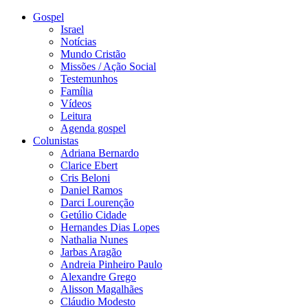
Gospel
Israel
Notícias
Mundo Cristão
Missões / Ação Social
Testemunhos
Família
Vídeos
Leitura
Agenda gospel
Colunistas
Adriana Bernardo
Clarice Ebert
Cris Beloni
Daniel Ramos
Darci Lourenção
Getúlio Cidade
Hernandes Dias Lopes
Nathalia Nunes
Jarbas Aragão
Andreia Pinheiro Paulo
Alexandre Grego
Alisson Magalhães
Cláudio Modesto