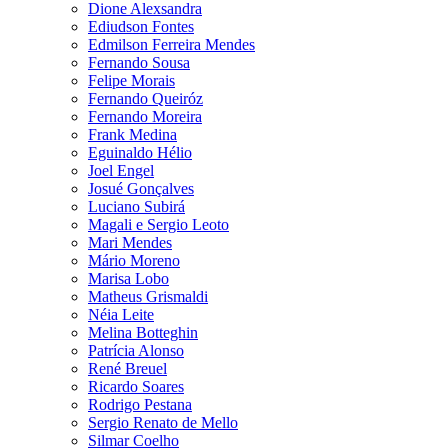
Dione Alexsandra
Ediudson Fontes
Edmilson Ferreira Mendes
Fernando Sousa
Felipe Morais
Fernando Queiróz
Fernando Moreira
Frank Medina
Eguinaldo Hélio
Joel Engel
Josué Gonçalves
Luciano Subirá
Magali e Sergio Leoto
Mari Mendes
Mário Moreno
Marisa Lobo
Matheus Grismaldi
Néia Leite
Melina Botteghin
Patrícia Alonso
René Breuel
Ricardo Soares
Rodrigo Pestana
Sergio Renato de Mello
Silmar Coelho