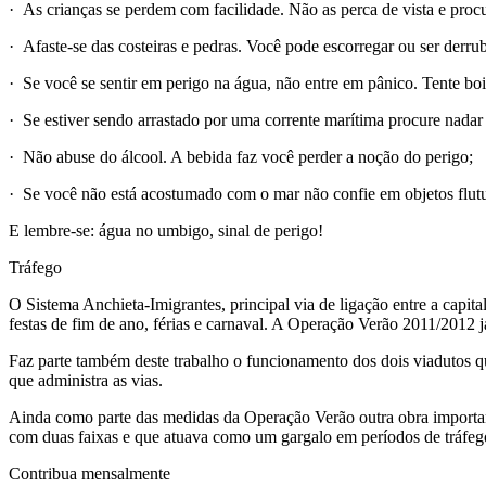
· As crianças se perdem com facilidade. Não as perca de vista e procur
· Afaste-se das costeiras e pedras. Você pode escorregar ou ser derru
· Se você se sentir em perigo na água, não entre em pânico. Tente boi
· Se estiver sendo arrastado por uma corrente marítima procure nadar 
· Não abuse do álcool. A bebida faz você perder a noção do perigo;
· Se você não está acostumado com o mar não confie em objetos flut
E lembre-se: água no umbigo, sinal de perigo!
Tráfego
O Sistema Anchieta-Imigrantes, principal via de ligação entre a capita
festas de fim de ano, férias e carnaval. A Operação Verão 2011/2012 j
Faz parte também deste trabalho o funcionamento dos dois viadutos 
que administra as vias.
Ainda como parte das medidas da Operação Verão outra obra importante
com duas faixas e que atuava como um gargalo em períodos de tráfego i
Contribua mensalmente