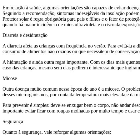
Em relação à saúde, algumas orientações são capazes de evitar doenças 
Seguindo a recomendação, sintomas indesejáveis da insolação podem se
Protetor solar é regra obrigatória para pais e filhos e o fator de prot
quando há maior incidência de raios ultravioleta e o risco da exposiç
Diarreia e desidratação
A diarreia afeta as crianças com frequência no verão. Para evitá-la a d
consumo de alimentos não cozidos ou que necessitem de conservação em
A hidratação é ainda outra regra importante. Com os dias mais quent
caso das crianças, mesmo sem elas pedirem é interessante que ingira
Micose
Outra doença muito comum nessa época do ano é a micose. O problema 
desses microrganismos, por conta da temperatura mais elevada e da u
Para prevenir é simples: deve-se enxugar bem o corpo, não andar desca
importante evitar ficar com roupas molhadas por muito tempo e usar c
Segurança
Quanto à segurança, vale reforçar algumas orientações: