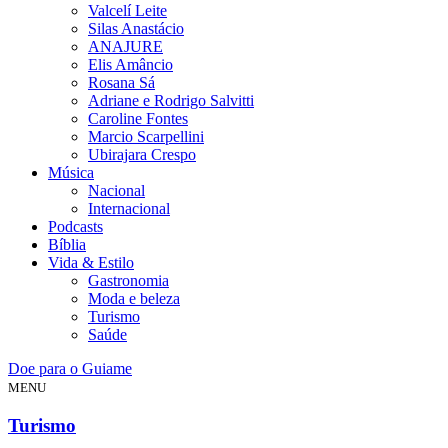
Valcelí Leite
Silas Anastácio
ANAJURE
Elis Amâncio
Rosana Sá
Adriane e Rodrigo Salvitti
Caroline Fontes
Marcio Scarpellini
Ubirajara Crespo
Música
Nacional
Internacional
Podcasts
Bíblia
Vida & Estilo
Gastronomia
Moda e beleza
Turismo
Saúde
Doe para o Guiame
MENU
Turismo