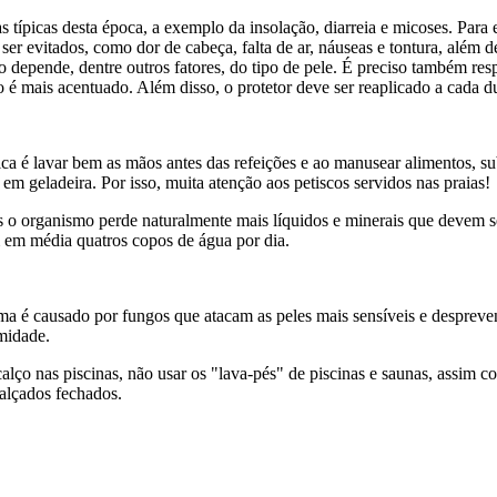
típicas desta época, a exemplo da insolação, diarreia e micoses. Para e
r evitados, como dor de cabeça, falta de ar, náuseas e tontura, além d
eção depende, dentre outros fatores, do tipo de pele. É preciso também res
ão é mais acentuado. Além disso, o protetor deve ser reaplicado a cada d
ica é lavar bem as mãos antes das refeições e ao manusear alimentos, subs
 geladeira. Por isso, muita atenção aos petiscos servidos nas praias!
es o organismo perde naturalmente mais líquidos e minerais que devem 
m em média quatros copos de água por dia.
é causado por fungos que atacam as peles mais sensíveis e desprevenid
midade.
lço nas piscinas, não usar os "lava-pés" de piscinas e saunas, assim c
alçados fechados.