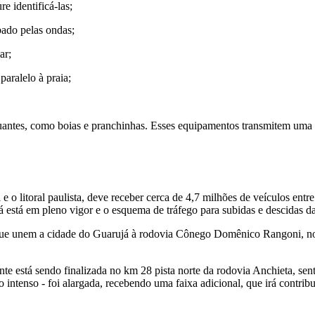
e identificá-las;
bado pelas ondas;
ar;
paralelo à praia;
uantes, como boias e pranchinhas. Esses equipamentos transmitem uma 
l e o litoral paulista, deve receber cerca de 4,7 milhões de veículos ent
á está em pleno vigor e o esquema de tráfego para subidas e descidas da 
que unem a cidade do Guarujá à rodovia Cônego Domênico Rangoni, no 
 está sendo finalizada no km 28 pista norte da rodovia Anchieta, sent
ntenso - foi alargada, recebendo uma faixa adicional, que irá contribu