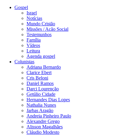
Gospel
Israel
Notícias
Mundo Cristão
Missões / Ação Social
Testemunhos
Família
Vídeos
Leitura
Agenda gospel
Colunistas
Adriana Bernardo
Clarice Ebert
Cris Beloni
Daniel Ramos
Darci Lourenção
Getúlio Cidade
Hernandes Dias Lopes
Nathalia Nunes
Jarbas Aragão
Andreia Pinheiro Paulo
Alexandre Grego
Alisson Magalhães
Cláudio Modesto