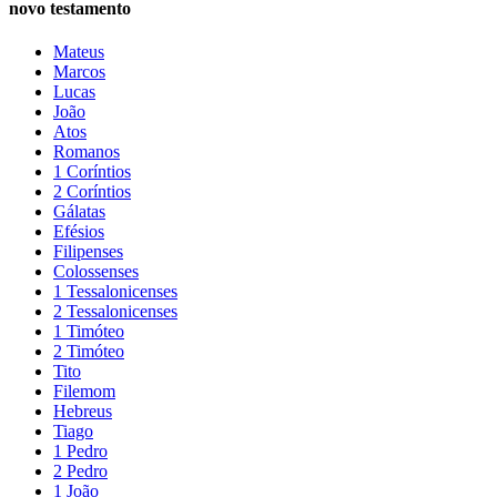
novo testamento
Mateus
Marcos
Lucas
João
Atos
Romanos
1 Coríntios
2 Coríntios
Gálatas
Efésios
Filipenses
Colossenses
1 Tessalonicenses
2 Tessalonicenses
1 Timóteo
2 Timóteo
Tito
Filemom
Hebreus
Tiago
1 Pedro
2 Pedro
1 João