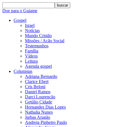
buscar
Doe para o Guiame
Gospel
Israel
Notícias
Mundo Cristão
Missões / Ação Social
Testemunhos
Família
Vídeos
Leitura
Agenda gospel
Colunistas
Adriana Bernardo
Clarice Ebert
Cris Beloni
Daniel Ramos
Darci Lourenção
Getúlio Cidade
Hernandes Dias Lopes
Nathalia Nunes
Jarbas Aragão
Andreia Pinheiro Paulo