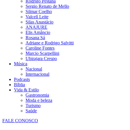
Rodrigo Pestana
Sergio Renato de Mello
Silmar Coelho
Valcelí Leite
Silas Anastácio
ANAJURE
Elis Amâncio
Rosana Sá
Adriane e Rodrigo Salvitti
Caroline Fontes
Marcio Scarpellini
Ubirajara Crespo
Música
Nacional
Internacional
Podcasts
Bíblia
Vida & Estilo
Gastronomia
Moda e beleza
Turismo
Saúde
FALE CONOSCO