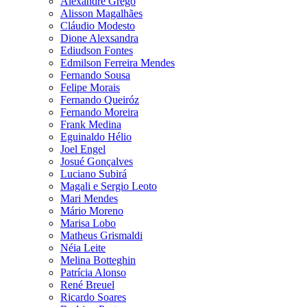
Alexandre Grego
Alisson Magalhães
Cláudio Modesto
Dione Alexsandra
Ediudson Fontes
Edmilson Ferreira Mendes
Fernando Sousa
Felipe Morais
Fernando Queiróz
Fernando Moreira
Frank Medina
Eguinaldo Hélio
Joel Engel
Josué Gonçalves
Luciano Subirá
Magali e Sergio Leoto
Mari Mendes
Mário Moreno
Marisa Lobo
Matheus Grismaldi
Néia Leite
Melina Botteghin
Patrícia Alonso
René Breuel
Ricardo Soares