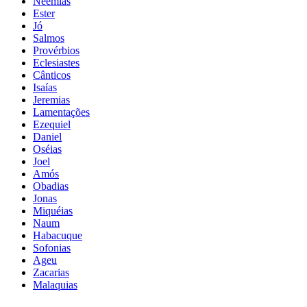
Neemias
Ester
Jó
Salmos
Provérbios
Eclesiastes
Cânticos
Isaías
Jeremias
Lamentações
Ezequiel
Daniel
Oséias
Joel
Amós
Obadias
Jonas
Miquéias
Naum
Habacuque
Sofonias
Ageu
Zacarias
Malaquias