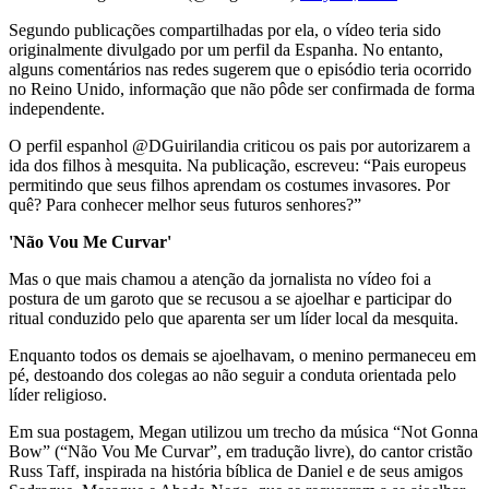
Segundo publicações compartilhadas por ela, o vídeo teria sido
originalmente divulgado por um perfil da Espanha. No entanto,
alguns comentários nas redes sugerem que o episódio teria ocorrido
no Reino Unido, informação que não pôde ser confirmada de forma
independente.
O perfil espanhol @DGuirilandia criticou os pais por autorizarem a
ida dos filhos à mesquita. Na publicação, escreveu: “Pais europeus
permitindo que seus filhos aprendam os costumes invasores. Por
quê? Para conhecer melhor seus futuros senhores?”
'Não Vou Me Curvar'
Mas o que mais chamou a atenção da jornalista no vídeo foi a
postura de um garoto que se recusou a se ajoelhar e participar do
ritual conduzido pelo que aparenta ser um líder local da mesquita.
Enquanto todos os demais se ajoelhavam, o menino permaneceu em
pé, destoando dos colegas ao não seguir a conduta orientada pelo
líder religioso.
Em sua postagem, Megan utilizou um trecho da música “Not Gonna
Bow” (“Não Vou Me Curvar”, em tradução livre), do cantor cristão
Russ Taff, inspirada na história bíblica de Daniel e de seus amigos