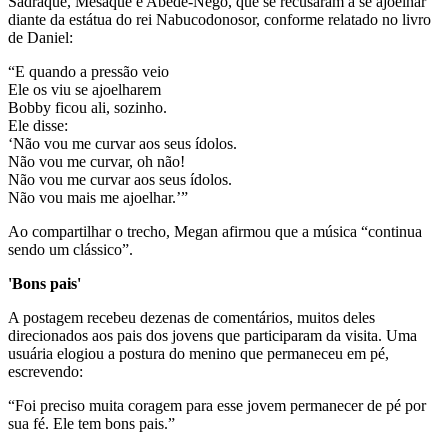
Sadraque, Mesaque e Abede-Nego, que se recusaram a se ajoelhar
diante da estátua do rei Nabucodonosor, conforme relatado no livro
de Daniel:
“E quando a pressão veio
Ele os viu se ajoelharem
Bobby ficou ali, sozinho.
Ele disse:
‘Não vou me curvar aos seus ídolos.
Não vou me curvar, oh não!
Não vou me curvar aos seus ídolos.
Não vou mais me ajoelhar.’”
Ao compartilhar o trecho, Megan afirmou que a música “continua
sendo um clássico”.
'Bons pais'
A postagem recebeu dezenas de comentários, muitos deles
direcionados aos pais dos jovens que participaram da visita. Uma
usuária elogiou a postura do menino que permaneceu em pé,
escrevendo:
“Foi preciso muita coragem para esse jovem permanecer de pé por
sua fé. Ele tem bons pais.”