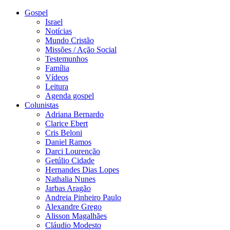
Gospel
Israel
Notícias
Mundo Cristão
Missões / Ação Social
Testemunhos
Família
Vídeos
Leitura
Agenda gospel
Colunistas
Adriana Bernardo
Clarice Ebert
Cris Beloni
Daniel Ramos
Darci Lourenção
Getúlio Cidade
Hernandes Dias Lopes
Nathalia Nunes
Jarbas Aragão
Andreia Pinheiro Paulo
Alexandre Grego
Alisson Magalhães
Cláudio Modesto