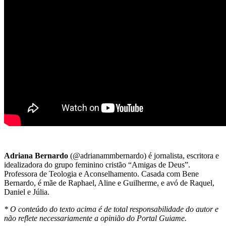
Adriana Bernardo
(@adrianammbernardo) é jornalista, escritora e
idealizadora do grupo feminino cristão “Amigas de Deus”.
Professora de Teologia e Aconselhamento. Casada com Bene
Bernardo, é mãe de Raphael, Aline e Guilherme, e avó de Raquel,
Daniel e Júlia.
* O conteúdo do texto acima é de total responsabilidade do autor e
não reflete necessariamente a opinião do Portal Guiame.