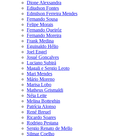
Dione Alexsandra
Ediudson Fontes
Edmilson Ferreira Mendes
Fernando Sousa
Felipe Morais
Fernando Queiróz
Fernando Moreira
Frank Medina
Eguinaldo Hélio
Joel Engel
Josué Gonçalves
Luciano Subirá
Magali e Sergio Leoto
Mari Mendes
Mário Moreno
Marisa Lobo
Matheus Grismaldi
Néia Leite
Melina Botteghin
Patrícia Alonso
René Breuel
Ricardo Soares
Rodrigo Pestana
Sergio Renato de Mello
Silmar Coelho