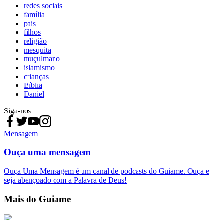
redes sociais
família
pais
filhos
religião
mesquita
muçulmano
islamismo
crianças
Bíblia
Daniel
Siga-nos
Mensagem
Ouça uma mensagem
Ouça Uma Mensagem é um canal de podcasts do Guiame. Ouça e
seja abençoado com a Palavra de Deus!
Mais do Guiame