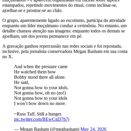
estampados, repetindo movimentos do ritual, como inclinar-se,
ajoelhar-se e prostrar-se ao chão.
O grupo, aparentemente ligado ao escotismo, participa da atividade
enquanto um líder muçulmano conduz a cerimônia. No entanto, um
detalhe chamou atenção nas imagens: enquanto todos os demais se
ajoelham, um dos jovens permanece em pé.
A gravação ganhou repercussão nas redes sociais e foi repostada,
inclusive, pela jornalista conservadora Megan Basham em sua conta
no X.
And when the pressure came
He watched them bow
Bobby stood there all alone.
He said,
Not gonna bow to your idols.
Not gonna bow, oh no (no!)
Not gonna bow to your idols
I won’t bow down no more.
~Russ Taff. Still a banger.
pic.twitter.com/BEwCgD7h7j
— Megan Basham (@megbasham)
May 24, 2026