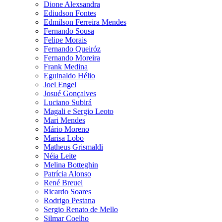
Dione Alexsandra
Ediudson Fontes
Edmilson Ferreira Mendes
Fernando Sousa
Felipe Morais
Fernando Queiróz
Fernando Moreira
Frank Medina
Eguinaldo Hélio
Joel Engel
Josué Gonçalves
Luciano Subirá
Magali e Sergio Leoto
Mari Mendes
Mário Moreno
Marisa Lobo
Matheus Grismaldi
Néia Leite
Melina Botteghin
Patrícia Alonso
René Breuel
Ricardo Soares
Rodrigo Pestana
Sergio Renato de Mello
Silmar Coelho