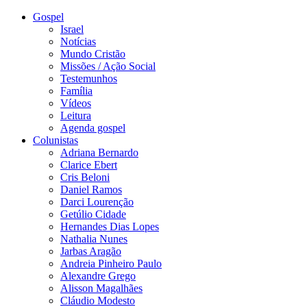
Gospel
Israel
Notícias
Mundo Cristão
Missões / Ação Social
Testemunhos
Família
Vídeos
Leitura
Agenda gospel
Colunistas
Adriana Bernardo
Clarice Ebert
Cris Beloni
Daniel Ramos
Darci Lourenção
Getúlio Cidade
Hernandes Dias Lopes
Nathalia Nunes
Jarbas Aragão
Andreia Pinheiro Paulo
Alexandre Grego
Alisson Magalhães
Cláudio Modesto