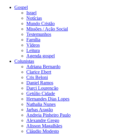
Gospel
Israel
Notícias
Mundo Cristão
Missões / Ação Social
Testemunhos
Família
Vídeos
Leitura
Agenda gospel
Colunistas
Adriana Bernardo
Clarice Ebert
Cris Beloni
Daniel Ramos
Darci Lourenção
Getúlio Cidade
Hernandes Dias Lopes
Nathalia Nunes
Jarbas Aragão
Andreia Pinheiro Paulo
Alexandre Grego
Alisson Magalhães
Cláudio Modesto