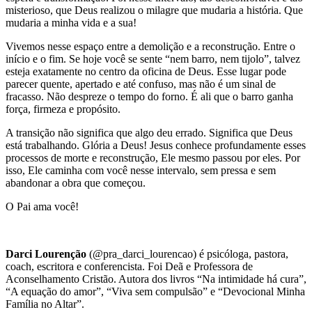
misterioso, que Deus realizou o milagre que mudaria a história. Que
mudaria a minha vida e a sua!
Vivemos nesse espaço entre a demolição e a reconstrução. Entre o
início e o fim. Se hoje você se sente “nem barro, nem tijolo”, talvez
esteja exatamente no centro da oficina de Deus. Esse lugar pode
parecer quente, apertado e até confuso, mas não é um sinal de
fracasso. Não despreze o tempo do forno. É ali que o barro ganha
força, firmeza e propósito.
A transição não significa que algo deu errado. Significa que Deus
está trabalhando. Glória a Deus! Jesus conhece profundamente esses
processos de morte e reconstrução, Ele mesmo passou por eles. Por
isso, Ele caminha com você nesse intervalo, sem pressa e sem
abandonar a obra que começou.
O Pai ama você!
Darci Lourenção
(@pra_darci_lourencao) é psicóloga, pastora,
coach, escritora e conferencista. Foi Deã e Professora de
Aconselhamento Cristão. Autora dos livros “Na intimidade há cura”,
“A equação do amor”, “Viva sem compulsão” e “Devocional Minha
Família no Altar”.