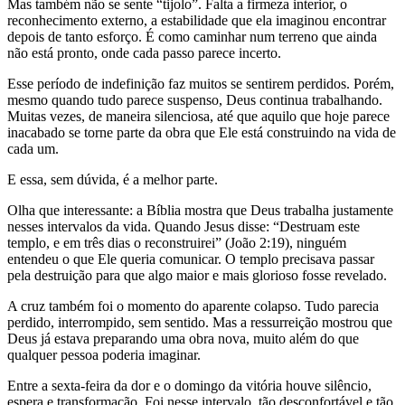
Mas também não se sente “tijolo”. Falta a firmeza interior, o
reconhecimento externo, a estabilidade que ela imaginou encontrar
depois de tanto esforço. É como caminhar num terreno que ainda
não está pronto, onde cada passo parece incerto.
Esse período de indefinição faz muitos se sentirem perdidos. Porém,
mesmo quando tudo parece suspenso, Deus continua trabalhando.
Muitas vezes, de maneira silenciosa, até que aquilo que hoje parece
inacabado se torne parte da obra que Ele está construindo na vida de
cada um.
E essa, sem dúvida, é a melhor parte.
Olha que interessante: a Bíblia mostra que Deus trabalha justamente
nesses intervalos da vida. Quando Jesus disse: “Destruam este
templo, e em três dias o reconstruirei” (João 2:19), ninguém
entendeu o que Ele queria comunicar. O templo precisava passar
pela destruição para que algo maior e mais glorioso fosse revelado.
A cruz também foi o momento do aparente colapso. Tudo parecia
perdido, interrompido, sem sentido. Mas a ressurreição mostrou que
Deus já estava preparando uma obra nova, muito além do que
qualquer pessoa poderia imaginar.
Entre a sexta-feira da dor e o domingo da vitória houve silêncio,
espera e transformação. Foi nesse intervalo, tão desconfortável e tão