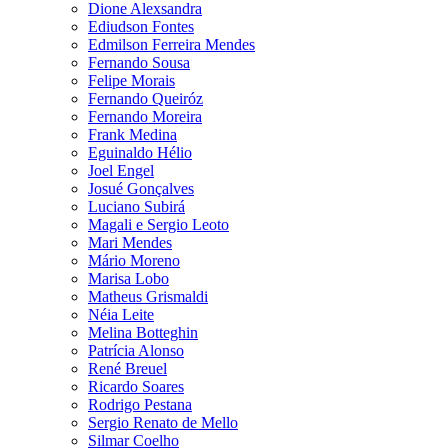
Dione Alexsandra
Ediudson Fontes
Edmilson Ferreira Mendes
Fernando Sousa
Felipe Morais
Fernando Queiróz
Fernando Moreira
Frank Medina
Eguinaldo Hélio
Joel Engel
Josué Gonçalves
Luciano Subirá
Magali e Sergio Leoto
Mari Mendes
Mário Moreno
Marisa Lobo
Matheus Grismaldi
Néia Leite
Melina Botteghin
Patrícia Alonso
René Breuel
Ricardo Soares
Rodrigo Pestana
Sergio Renato de Mello
Silmar Coelho