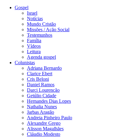
Gospel
Israel
Notícias
Mundo Cristão
Missões / Ação Social
Testemunhos
Família
Vídeos
Leitura
Agenda gospel
Colunistas
Adriana Bernardo
Clarice Ebert
Cris Beloni
Daniel Ramos
Darci Lourenção
Getúlio Cidade
Hernandes Dias Lopes
Nathalia Nunes
Jarbas Aragão
Andreia Pinheiro Paulo
Alexandre Grego
Alisson Magalhães
Cláudio Modesto