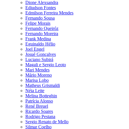
Dione Alexsandra
Ediudson Fontes
Edmilson Ferreira Mendes
Fernando Sousa
Felipe Morais
Fernando Queiróz
Fernando Moreira
Frank Medina
Eguinaldo Hélio
Joel Engel
Josué Gonçalves
Luciano Subirá
Magali e Sergio Leoto
Mari Mendes
Mário Moreno
Marisa Lobo
Matheus Grismaldi
Néia Leite
Melina Botteghin
Patrícia Alonso
René Breuel
Ricardo Soares
Rodrigo Pestana
Sergio Renato de Mello
Silmar Coelho