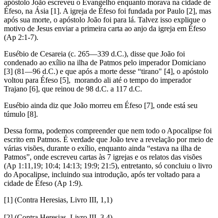
apóstolo João escreveu o Evangelho enquanto morava na cidade de
Éfeso, na Ásia [1]
. A igreja de Éfeso foi fundada por Paulo [2]
, mas
após sua morte, o apóstolo João foi para lá. Talvez isso explique o
motivo de Jesus enviar a primeira carta ao anjo da igreja em Éfeso
(Ap 2:1-7).
Eusébio de Cesareia (c. 265—339 d.C.), disse que João foi
condenado ao exílio na ilha de Patmos pelo imperador Domiciano
[3]
(81—96 d.C.) e que após a morte desse “tirano" [4]
, o apóstolo
voltou para Éfeso [5]
, morando ali até o tempo do imperador
Trajano [6]
, que reinou de 98 d.C. a 117 d.C.
Eusébio ainda diz que João morreu em Éfeso [7]
, onde está seu
túmulo [8]
.
Dessa forma, podemos compreender que nem todo o Apocalipse foi
escrito em Patmos. É verdade que João teve a revelação por meio de
várias visões, durante o exílio, enquanto ainda “estava na ilha de
Patmos”, onde escreveu cartas às 7 igrejas e os relatos das visões
(Ap 1:11,19; 10:4; 14:13; 19:9; 21:5), entretanto, só concluiu o livro
do Apocalipse, incluindo sua introdução, após ter voltado para a
cidade de Éfeso (Ap 1:9).
[1] (Contra Heresias, Livro III, 1,1)
[2] (Contra Heresias, Livro III, 3,4)