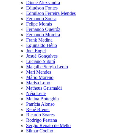
Dione Alexsandra
Ediudson Fontes
Edmilson Ferreira Mendes
Fernando Sousa
Felipe Morais
Fernando Queiróz
Fernando Moreira
Frank Medina
Eguinaldo Hélio
Joel Engel
Josué Gonçalves
Luciano Subirá
Magali e Sergio Leoto
Mari Mendes
Mário Moreno
Marisa Lobo
Matheus Grismaldi
Néia Leite
Melina Botteghin
Patrícia Alonso
René Breuel
Ricardo Soares
Rodrigo Pestana
Sergio Renato de Mello
Silmar Coelho