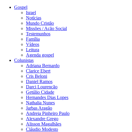
Gospel
Israel
Notícias
Mundo Cristão
Missões / Ação Social
Testemunhos
Família
Vídeos
Leitura
Agenda gospel
Colunistas
Adriana Bernardo
Clarice Ebert
Cris Beloni
Daniel Ramos
Darci Lourenção
Getúlio Cidade
Hernandes Dias Lopes
Nathalia Nunes
Jarbas Aragão
Andreia Pinheiro Paulo
Alexandre Grego
Alisson Magalhães
Cláudio Modesto