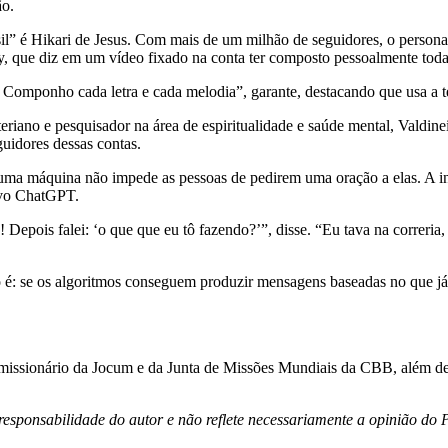
ão.
sil” é Hikari de Jesus. Com mais de um milhão de seguidores, o perso
y, que diz em um vídeo fixado na conta ter composto pessoalmente toda
. Componho cada letra e cada melodia”, garante, destacando que usa a 
eriano e pesquisador na área de espiritualidade e saúde mental, Valdinei
guidores dessas contas.
ma máquina não impede as pessoas de pedirem uma oração a elas. A inf
ivo ChatGPT.
pois falei: ‘o que que eu tô fazendo?’”, disse. “Eu tava na correria, 
é: se os algoritmos conseguem produzir mensagens baseadas no que já
foi missionário da Jocum e da Junta de Missões Mundiais da CBB, além d
responsabilidade do autor e não reflete necessariamente a opinião do