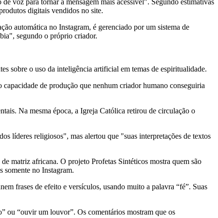
to de voz para tornar a mensagem mais acessível". Segundo estimativas
rodutos digitais vendidos no site.
cação automática no Instagram, é gerenciado por um sistema de
a", segundo o próprio criador.
 sobre o uso da inteligência artificial em temas de espiritualidade.
ado capacidade de produção que nenhum criador humano conseguiria
ais. Na mesma época, a Igreja Católica retirou de circulação o
s líderes religiosos", mas alertou que "suas interpretações de textos
o de matriz africana. O projeto Profetas Sintéticos mostra quem são
es somente no Instagram.
em frases de efeito e versículos, usando muito a palavra “fé”. Suas
ho” ou “ouvir um louvor”. Os comentários mostram que os