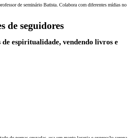
professor de seminário Batista. Colabora com diferentes mídias no
s de seguidores
 de espiritualidade, vendendo livros e
tado de pernas cruzadas, usa um manto laranja e expressão serena,