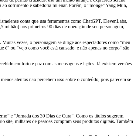
ência ao sofrimento e sabedoria milenar. Porém, o “monge” Yang Mun,
 O israelense conta que usa ferramentas como ChatGPT, ElevenLabs,
5 milhão] nos primeiros 90 dias de operação de seu personagem,
a. Muitas vezes, o personagem se dirige aos espectadores como "meu
que é" ou "vejo como você está cansado, e não apenas no corpo" são
ebido conforto e paz com as mensagens e lições. Já existem versões
 menos atentos não percebem isso sobre o conteúdo, pois parecem se
no” e “Jornada dos 30 Dias de Cura”. Como os títulos sugerem,
rio site, milhares de pessoas compram seus produtos digitais. Também