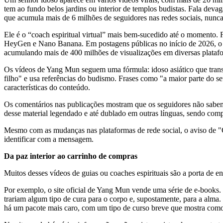
tem ao fundo belos jardins ou interior de templos budistas. Fala deva
que acumula mais de 6 milhões de seguidores nas redes sociais, nunca
Ele é o “coach espiritual virtual” mais bem-sucedido até o momento. 
HeyGen e Nano Banana. Em postagens públicas no início de 2026, o p
acumulando mais de 400 milhões de visualizações em diversas plataf
Os vídeos de Yang Mun seguem uma fórmula: idoso asiático que transm
filho" e usa referências do budismo. Frases como "a maior parte do 
características do conteúdo.
Os comentários nas publicações mostram que os seguidores não sabem
desse material legendado e até dublado em outras línguas, sendo compa
Mesmo com as mudanças nas plataformas de rede social, o aviso de "
identificar com a mensagem.
Da paz interior ao carrinho de compras
Muitos desses vídeos de guias ou coaches espirituais são a porta de e
Por exemplo, o site oficial de Yang Mun vende uma série de e-book
trariam algum tipo de cura para o corpo e, supostamente, para a alm
há um pacote mais caro, com um tipo de curso breve que mostra como 