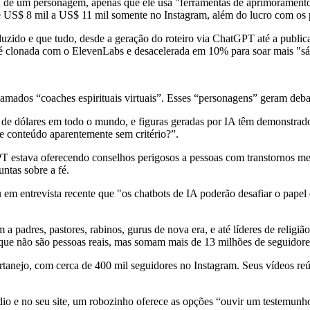
rata de um personagem, apenas que ele usa "ferramentas de aprimoramen
e US$ 8 mil a US$ 11 mil somente no Instagram, além do lucro com os p
duzido e que tudo, desde a geração do roteiro via ChatGPT até a publi
clonada com o ElevenLabs e desacelerada em 10% para soar mais "sábi
ados “coaches espirituais virtuais”. Esses “personagens” geram debates
s de dólares em todo o mundo, e figuras geradas por IA têm demonstr
de conteúdo aparentemente sem critério?”.
 estava oferecendo conselhos perigosos a pessoas com transtornos ment
ntas sobre a fé.
 entrevista recente que "os chatbots de IA poderão desafiar o papel do
a padres, pastores, rabinos, gurus de nova era, e até líderes de religiã
is que não são pessoas reais, mas somam mais de 13 milhões de seguidor
tanejo, com cerca de 400 mil seguidores no Instagram. Seus vídeos reún
io e no seu site, um robozinho oferece as opções “ouvir um testemun