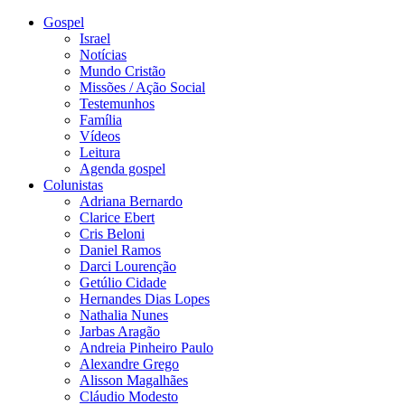
Gospel
Israel
Notícias
Mundo Cristão
Missões / Ação Social
Testemunhos
Família
Vídeos
Leitura
Agenda gospel
Colunistas
Adriana Bernardo
Clarice Ebert
Cris Beloni
Daniel Ramos
Darci Lourenção
Getúlio Cidade
Hernandes Dias Lopes
Nathalia Nunes
Jarbas Aragão
Andreia Pinheiro Paulo
Alexandre Grego
Alisson Magalhães
Cláudio Modesto