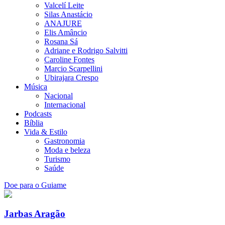
Valcelí Leite
Silas Anastácio
ANAJURE
Elis Amâncio
Rosana Sá
Adriane e Rodrigo Salvitti
Caroline Fontes
Marcio Scarpellini
Ubirajara Crespo
Música
Nacional
Internacional
Podcasts
Bíblia
Vida & Estilo
Gastronomia
Moda e beleza
Turismo
Saúde
Doe para o Guiame
Jarbas Aragão