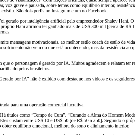
gar, voz grave e pausada, sobre temas como equilíbrio interior, resist
 existiu. São dois perfis no Instagram e um no Facebook.
Foi gerado por inteligência artificial pelo empreendedor Shalev Hani.
róprio Hani afirmou ter ganhado mais de US$ 300 mil [cerca de R$ 1,
ormas.
ite mensagens motivacionais, ao melhor estilo coach de estilo de vid
seu sofrimento não vem do que está acontecendo, mas da resistência ao 
 que o personagem é gerado por IA. Muitos agradecem e relatam ter rec
rtilhado pelos brasileiros.
Gerado por IA" não é exibido com destaque nos vídeos e os seguidores
ntrada para uma operação comercial lucrativa.
s. Há títulos como “Tempo de Cura”, “Curando a Alma do Homem Moder
a. Eles custam entre US$ 10 e US$ 50 [de R$ 50 a 250]. Segundo o próp
obter equilíbrio emocional, melhora do sono e alinhamento interior.