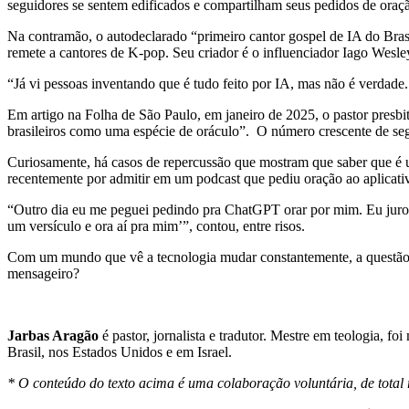
seguidores se sentem edificados e compartilham seus pedidos de oraç
Na contramão, o autodeclarado “primeiro cantor gospel de IA do Bra
remete a cantores de K-pop. Seu criador é o influenciador Iago Wesle
“Já vi pessoas inventando que é tudo feito por IA, mas não é verdade
Em artigo na Folha de São Paulo, em janeiro de 2025, o pastor presbit
brasileiros como uma espécie de oráculo”. O número crescente de se
Curiosamente, há casos de repercussão que mostram que saber que é u
recentemente por admitir em um podcast que pediu oração ao aplicat
“Outro dia eu me peguei pedindo pra ChatGPT orar por mim. Eu juro! De
um versículo e ora aí pra mim’”, contou, entre risos.
Com um mundo que vê a tecnologia mudar constantemente, a questão 
mensageiro?
Jarbas Aragão
é pastor, jornalista e tradutor. Mestre em teologia, 
Brasil, nos Estados Unidos e em Israel.
* O conteúdo do texto acima é uma colaboração voluntária, de total 