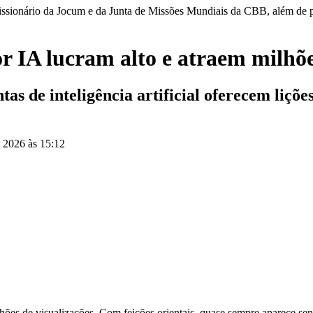
i missionário da Jocum e da Junta de Missões Mundiais da CBB, além de 
or IA lucram alto e atraem milhõe
s de inteligência artificial oferecem lições
e 2026 às 15:12
ões de visualizações. Com feições orientais, quase sempre aparece sen