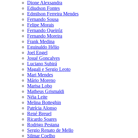
Dione Alexsandra
Ediudson Fontes
Edmilson Ferreira Mendes
Fernando Sousa
Felipe Morais
Fernando Queiróz
Fernando Moreira
Frank Medina
Eguinaldo Hélio
Joel Engel
Josué Gonçalves
Luciano Subirá
Magali e Sergio Leoto
Mari Mendes
Mário Moreno
Marisa Lobo
Matheus Grismaldi
Néia Leite
Melina Botteghin
Patrícia Alonso
René Breuel
Ricardo Soares
Rodrigo Pestana
Sergio Renato de Mello
Silmar Coelho