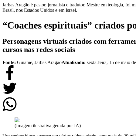
Jarbas Aragão é pastor, jornalista e tradutor. Mestre em teologia, fo
Brasil, nos Estados Unidos e em Israel.
“Coaches espirituais” criados p
Personagens virtuais criados com ferramenta
cursos nas redes sociais
Fonte:
Guiame, Jarbas Aragão
Atualizado:
sexta-feira, 15 de maio d
(Imagem ilustrativa gerada por IA)
Um senhor idoso aparece em vários vídeos virais, com mais de 20 milh