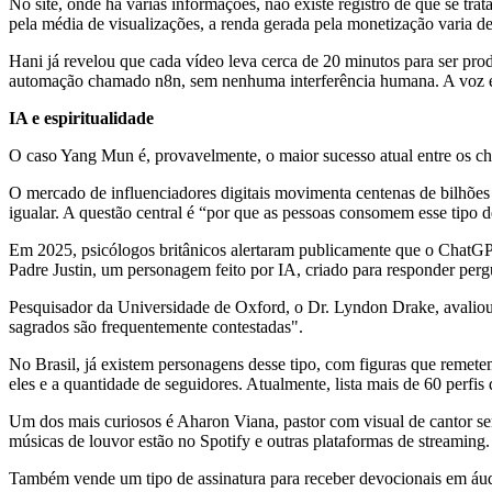
No site, onde há várias informações, não existe registro de que se t
pela média de visualizações, a renda gerada pela monetização varia d
Hani já revelou que cada vídeo leva cerca de 20 minutos para ser pro
automação chamado n8n, sem nenhuma interferência humana. A voz é 
IA e espiritualidade
O caso Yang Mun é, provavelmente, o maior sucesso atual entre os cham
O mercado de influenciadores digitais movimenta centenas de bilhõe
igualar. A questão central é “por que as pessoas consomem esse tipo 
Em 2025, psicólogos britânicos alertaram publicamente que o ChatGPT
Padre Justin, um personagem feito por IA, criado para responder pergu
Pesquisador da Universidade de Oxford, o Dr. Lyndon Drake, avaliou em
sagrados são frequentemente contestadas".
No Brasil, já existem personagens desse tipo, com figuras que remetem 
eles e a quantidade de seguidores. Atualmente, lista mais de 60 perf
Um dos mais curiosos é Aharon Viana, pastor com visual de cantor ser
músicas de louvor estão no Spotify e outras plataformas de streaming.
Também vende um tipo de assinatura para receber devocionais em áud