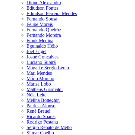
Dione Alexsandra
Ediudson Fontes
Edmilson Ferreira Mendes
Fernando Sousa
Felipe Morais
Fernando Queiróz
Fernando Moreira
Frank Medina
Eguinaldo Hélio
Joel Engel
Josué Gonçalves
Luciano Subirá
Magali e Sergio Leoto
Mari Mendes
Mário Moreno
Marisa Lobo
Matheus Grismaldi
Néia Leite
Melina Botteghin
Patrícia Alonso
René Breuel
Ricardo Soares
Rodrigo Pestana
Sergio Renato de Mello
Silmar Coelho