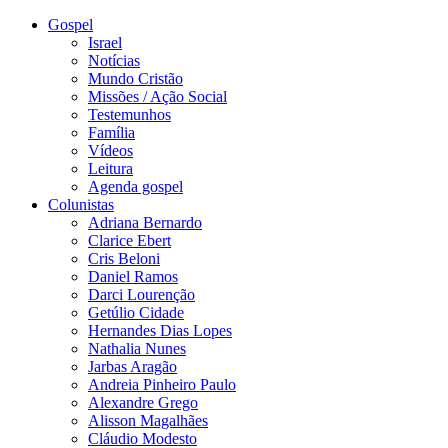
Gospel
Israel
Notícias
Mundo Cristão
Missões / Ação Social
Testemunhos
Família
Vídeos
Leitura
Agenda gospel
Colunistas
Adriana Bernardo
Clarice Ebert
Cris Beloni
Daniel Ramos
Darci Lourenção
Getúlio Cidade
Hernandes Dias Lopes
Nathalia Nunes
Jarbas Aragão
Andreia Pinheiro Paulo
Alexandre Grego
Alisson Magalhães
Cláudio Modesto