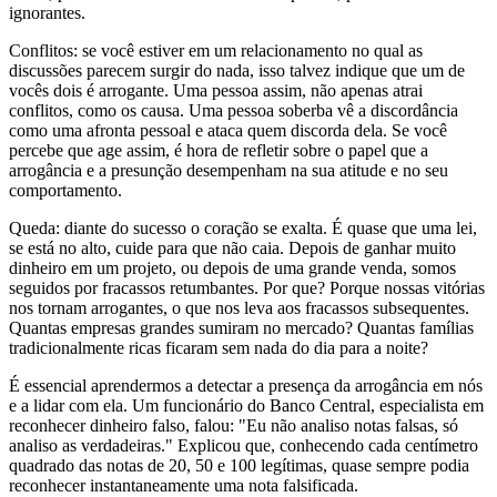
ignorantes.
Conflitos: se você estiver em um relacionamento no qual as
discussões parecem surgir do nada, isso talvez indique que um de
vocês dois é arrogante. Uma pessoa assim, não apenas atrai
conflitos, como os causa. Uma pessoa soberba vê a discordância
como uma afronta pessoal e ataca quem discorda dela. Se você
percebe que age assim, é hora de refletir sobre o papel que a
arrogância e a presunção desempenham na sua atitude e no seu
comportamento.
Queda: diante do sucesso o coração se exalta. É quase que uma lei,
se está no alto, cuide para que não caia. Depois de ganhar muito
dinheiro em um projeto, ou depois de uma grande venda, somos
seguidos por fracassos retumbantes. Por que? Porque nossas vitórias
nos tornam arrogantes, o que nos leva aos fracassos subsequentes.
Quantas empresas grandes sumiram no mercado? Quantas famílias
tradicionalmente ricas ficaram sem nada do dia para a noite?
É essencial aprendermos a detectar a presença da arrogância em nós
e a lidar com ela. Um funcionário do Banco Central, especialista em
reconhecer dinheiro falso, falou: "Eu não analiso notas falsas, só
analiso as verdadeiras." Explicou que, conhecendo cada centímetro
quadrado das notas de 20, 50 e 100 legítimas, quase sempre podia
reconhecer instantaneamente uma nota falsificada.