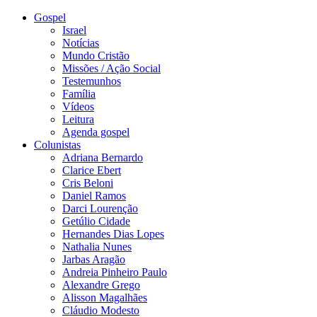
Gospel
Israel
Notícias
Mundo Cristão
Missões / Ação Social
Testemunhos
Família
Vídeos
Leitura
Agenda gospel
Colunistas
Adriana Bernardo
Clarice Ebert
Cris Beloni
Daniel Ramos
Darci Lourenção
Getúlio Cidade
Hernandes Dias Lopes
Nathalia Nunes
Jarbas Aragão
Andreia Pinheiro Paulo
Alexandre Grego
Alisson Magalhães
Cláudio Modesto