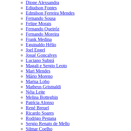
Dione Alexsandra
Ediudson Fontes
Edmilson Ferreira Mendes
Fernando Sousa
Felipe Morais
Fernando Queiróz
Fernando Moreira
Frank Medina
Eguinaldo Hélio
Joel Engel
Josué Gonçalves
Luciano Subirá
Magali e Sergio Leoto
Mari Mendes
Mário Moreno
Marisa Lobo
Matheus Grismaldi
Néia Leite
Melina Botteghin
Patrícia Alonso
René Breuel
Ricardo Soares
Rodrigo Pestana
Sergio Renato de Mello
Silmar Coelho