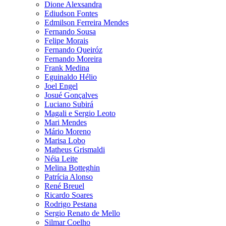
Dione Alexsandra
Ediudson Fontes
Edmilson Ferreira Mendes
Fernando Sousa
Felipe Morais
Fernando Queiróz
Fernando Moreira
Frank Medina
Eguinaldo Hélio
Joel Engel
Josué Gonçalves
Luciano Subirá
Magali e Sergio Leoto
Mari Mendes
Mário Moreno
Marisa Lobo
Matheus Grismaldi
Néia Leite
Melina Botteghin
Patrícia Alonso
René Breuel
Ricardo Soares
Rodrigo Pestana
Sergio Renato de Mello
Silmar Coelho