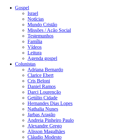
Gospel
Israel
Notícias
Mundo Cristão
Missões / Ação Social
Testemunhos
Família
Vídeos
Leitura
Agenda gospel
Colunistas
Adriana Bernardo
Clarice Ebert
Cris Beloni
Daniel Ramos
Darci Lourenção
Getúlio Cidade
Hernandes Dias Lopes
Nathalia Nunes
Jarbas Aragão
Andreia Pinheiro Paulo
Alexandre Grego
Alisson Magalhães
Cláudio Modesto