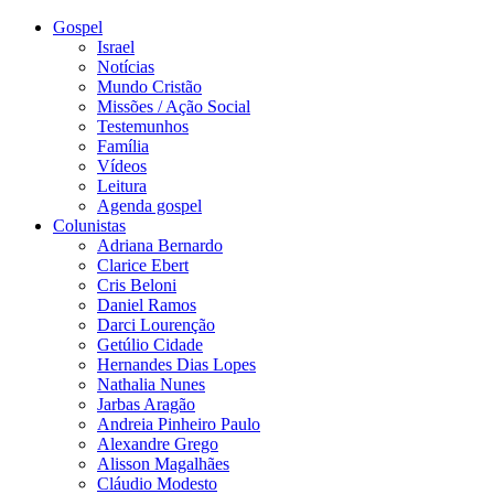
Gospel
Israel
Notícias
Mundo Cristão
Missões / Ação Social
Testemunhos
Família
Vídeos
Leitura
Agenda gospel
Colunistas
Adriana Bernardo
Clarice Ebert
Cris Beloni
Daniel Ramos
Darci Lourenção
Getúlio Cidade
Hernandes Dias Lopes
Nathalia Nunes
Jarbas Aragão
Andreia Pinheiro Paulo
Alexandre Grego
Alisson Magalhães
Cláudio Modesto