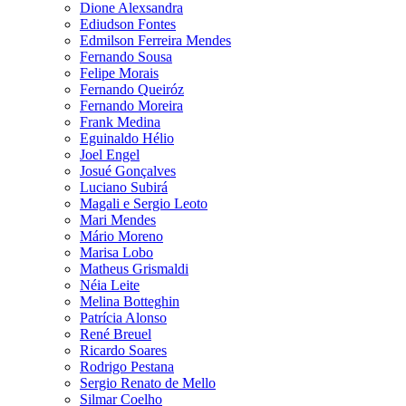
Dione Alexsandra
Ediudson Fontes
Edmilson Ferreira Mendes
Fernando Sousa
Felipe Morais
Fernando Queiróz
Fernando Moreira
Frank Medina
Eguinaldo Hélio
Joel Engel
Josué Gonçalves
Luciano Subirá
Magali e Sergio Leoto
Mari Mendes
Mário Moreno
Marisa Lobo
Matheus Grismaldi
Néia Leite
Melina Botteghin
Patrícia Alonso
René Breuel
Ricardo Soares
Rodrigo Pestana
Sergio Renato de Mello
Silmar Coelho