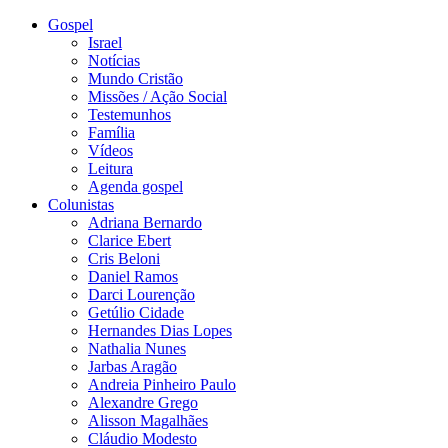
Gospel
Israel
Notícias
Mundo Cristão
Missões / Ação Social
Testemunhos
Família
Vídeos
Leitura
Agenda gospel
Colunistas
Adriana Bernardo
Clarice Ebert
Cris Beloni
Daniel Ramos
Darci Lourenção
Getúlio Cidade
Hernandes Dias Lopes
Nathalia Nunes
Jarbas Aragão
Andreia Pinheiro Paulo
Alexandre Grego
Alisson Magalhães
Cláudio Modesto