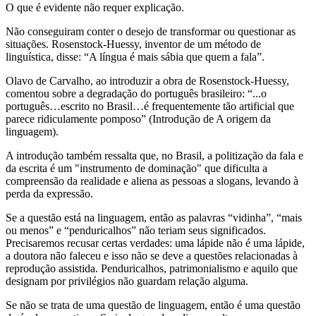
O que é evidente não requer explicação.
Não conseguiram conter o desejo de transformar ou questionar as
situações. Rosenstock-Huessy, inventor de um método de
linguística, disse: “A língua é mais sábia que quem a fala”.
Olavo de Carvalho, ao introduzir a obra de Rosenstock-Huessy,
comentou sobre a degradação do português brasileiro: “...o
português…escrito no Brasil…é frequentemente tão artificial que
parece ridiculamente pomposo” (Introdução de A origem da
linguagem).
A introdução também ressalta que, no Brasil, a politização da fala e
da escrita é um "instrumento de dominação" que dificulta a
compreensão da realidade e aliena as pessoas a slogans, levando à
perda da expressão.
Se a questão está na linguagem, então as palavras “vidinha”, “mais
ou menos” e “penduricalhos” não teriam seus significados.
Precisaremos recusar certas verdades: uma lápide não é uma lápide,
a doutora não faleceu e isso não se deve a questões relacionadas à
reprodução assistida. Penduricalhos, patrimonialismo e aquilo que
designam por privilégios não guardam relação alguma.
Se não se trata de uma questão de linguagem, então é uma questão