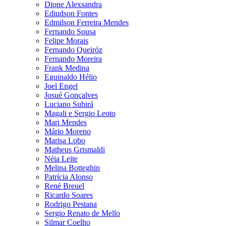
Dione Alexsandra
Ediudson Fontes
Edmilson Ferreira Mendes
Fernando Sousa
Felipe Morais
Fernando Queiróz
Fernando Moreira
Frank Medina
Eguinaldo Hélio
Joel Engel
Josué Gonçalves
Luciano Subirá
Magali e Sergio Leoto
Mari Mendes
Mário Moreno
Marisa Lobo
Matheus Grismaldi
Néia Leite
Melina Botteghin
Patrícia Alonso
René Breuel
Ricardo Soares
Rodrigo Pestana
Sergio Renato de Mello
Silmar Coelho