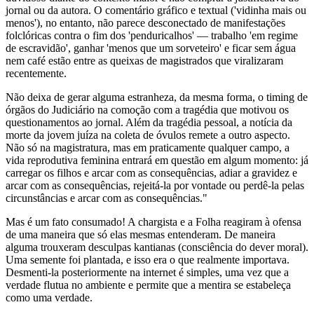
jornal ou da autora. O comentário gráfico e textual ('vidinha mais ou
menos'), no entanto, não parece desconectado de manifestações
folclóricas contra o fim dos 'penduricalhos' — trabalho 'em regime
de escravidão', ganhar 'menos que um sorveteiro' e ficar sem água
nem café estão entre as queixas de magistrados que viralizaram
recentemente.
Não deixa de gerar alguma estranheza, da mesma forma, o timing de
órgãos do Judiciário na comoção com a tragédia que motivou os
questionamentos ao jornal. Além da tragédia pessoal, a notícia da
morte da jovem juíza na coleta de óvulos remete a outro aspecto.
Não só na magistratura, mas em praticamente qualquer campo, a
vida reprodutiva feminina entrará em questão em algum momento: já
carregar os filhos e arcar com as consequências, adiar a gravidez e
arcar com as consequências, rejeitá-la por vontade ou perdê-la pelas
circunstâncias e arcar com as consequências."
Mas é um fato consumado! A chargista e a Folha reagiram à ofensa
de uma maneira que só elas mesmas entenderam. De maneira
alguma trouxeram desculpas kantianas (consciência do dever moral).
Uma semente foi plantada, e isso era o que realmente importava.
Desmenti-la posteriormente na internet é simples, uma vez que a
verdade flutua no ambiente e permite que a mentira se estabeleça
como uma verdade.