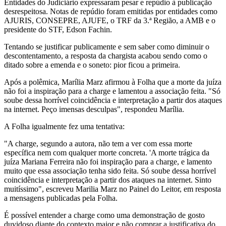
Entidades do Judiciário expressaram pesar e repúdio à publicação
desrespeitosa. Notas de repúdio foram emitidas por entidades como
AJURIS, CONSEPRE, AJUFE, o TRF da 3.ª Região, a AMB e o
presidente do STF, Edson Fachin.
Tentando se justificar publicamente e sem saber como diminuir o
descontentamento, a resposta da chargista acabou sendo como o
ditado sobre a emenda e o soneto: pior ficou a primeira.
Após a polêmica, Marília Marz afirmou à Folha que a morte da juíza
não foi a inspiração para a charge e lamentou a associação feita. "Só
soube dessa horrível coincidência e interpretação a partir dos ataques
na internet. Peço imensas desculpas", respondeu Marília.
A Folha igualmente fez uma tentativa:
"A charge, segundo a autora, não tem a ver com essa morte
específica nem com qualquer morte concreta. 'A morte trágica da
juíza Mariana Ferreira não foi inspiração para a charge, e lamento
muito que essa associação tenha sido feita. Só soube dessa horrível
coincidência e interpretação a partir dos ataques na internet. Sinto
muitíssimo", escreveu Marilia Marz no Painel do Leitor, em resposta
a mensagens publicadas pela Folha.
É possível entender a charge como uma demonstração de gosto
duvidoso diante do contexto maior e não comprar a justificativa do