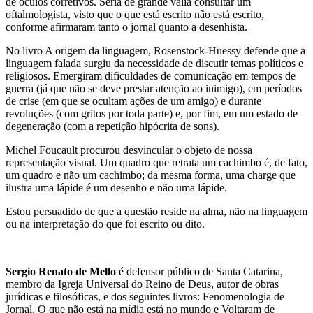
de óculos corretivos. Seria de grande valia consultar um
oftalmologista, visto que o que está escrito não está escrito,
conforme afirmaram tanto o jornal quanto a desenhista.
No livro A origem da linguagem, Rosenstock-Huessy defende que a
linguagem falada surgiu da necessidade de discutir temas políticos e
religiosos. Emergiram dificuldades de comunicação em tempos de
guerra (já que não se deve prestar atenção ao inimigo), em períodos
de crise (em que se ocultam ações de um amigo) e durante
revoluções (com gritos por toda parte) e, por fim, em um estado de
degeneração (com a repetição hipócrita de sons).
Michel Foucault procurou desvincular o objeto de nossa
representação visual. Um quadro que retrata um cachimbo é, de fato,
um quadro e não um cachimbo; da mesma forma, uma charge que
ilustra uma lápide é um desenho e não uma lápide.
Estou persuadido de que a questão reside na alma, não na linguagem
ou na interpretação do que foi escrito ou dito.
Sergio Renato de Mello
é defensor público de Santa Catarina,
membro da Igreja Universal do Reino de Deus, autor de obras
jurídicas e filosóficas, e dos seguintes livros: Fenomenologia de
Jornal, O que não está na mídia está no mundo e Voltaram de