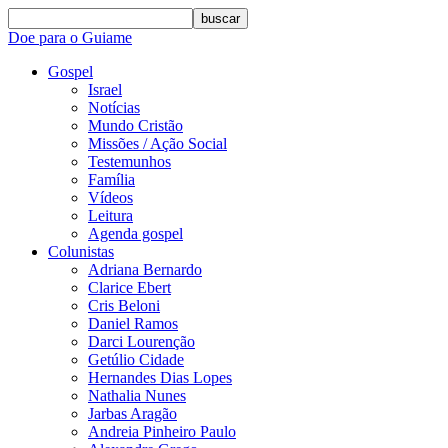
buscar
Doe para o Guiame
Gospel
Israel
Notícias
Mundo Cristão
Missões / Ação Social
Testemunhos
Família
Vídeos
Leitura
Agenda gospel
Colunistas
Adriana Bernardo
Clarice Ebert
Cris Beloni
Daniel Ramos
Darci Lourenção
Getúlio Cidade
Hernandes Dias Lopes
Nathalia Nunes
Jarbas Aragão
Andreia Pinheiro Paulo