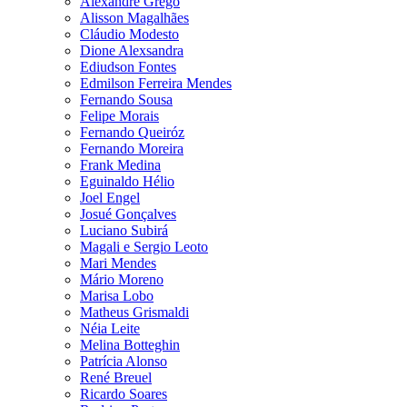
Alexandre Grego
Alisson Magalhães
Cláudio Modesto
Dione Alexsandra
Ediudson Fontes
Edmilson Ferreira Mendes
Fernando Sousa
Felipe Morais
Fernando Queiróz
Fernando Moreira
Frank Medina
Eguinaldo Hélio
Joel Engel
Josué Gonçalves
Luciano Subirá
Magali e Sergio Leoto
Mari Mendes
Mário Moreno
Marisa Lobo
Matheus Grismaldi
Néia Leite
Melina Botteghin
Patrícia Alonso
René Breuel
Ricardo Soares