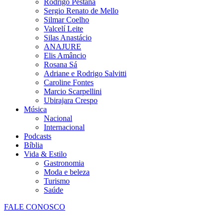
Rodrigo Pestana
Sergio Renato de Mello
Silmar Coelho
Valcelí Leite
Silas Anastácio
ANAJURE
Elis Amâncio
Rosana Sá
Adriane e Rodrigo Salvitti
Caroline Fontes
Marcio Scarpellini
Ubirajara Crespo
Música
Nacional
Internacional
Podcasts
Bíblia
Vida & Estilo
Gastronomia
Moda e beleza
Turismo
Saúde
FALE CONOSCO