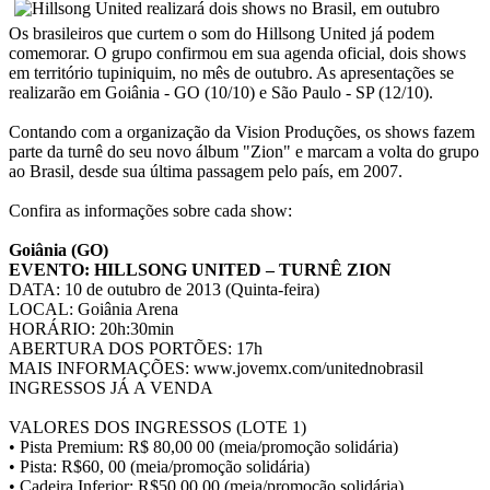
Os brasileiros que curtem o som do Hillsong United já podem
comemorar. O grupo confirmou em sua agenda oficial, dois shows
em território tupiniquim, no mês de outubro. As apresentações se
realizarão em Goiânia - GO (10/10) e São Paulo - SP (12/10).
Contando com a organização da Vision Produções, os shows fazem
parte da turnê do seu novo álbum "Zion" e marcam a volta do grupo
ao Brasil, desde sua última passagem pelo país, em 2007.
Confira as informações sobre cada show:
Goiânia (GO)
EVENTO: HILLSONG UNITED – TURNÊ ZION
DATA: 10 de outubro de 2013 (Quinta-feira)
LOCAL: Goiânia Arena
HORÁRIO: 20h:30min
ABERTURA DOS PORTÕES: 17h
MAIS INFORMAÇÕES: www.jovemx.com/unitednobrasil
INGRESSOS JÁ A VENDA
VALORES DOS INGRESSOS (LOTE 1)
• Pista Premium: R$ 80,00 00 (meia/promoção solidária)
• Pista: R$60, 00 (meia/promoção solidária)
• Cadeira Inferior: R$50,00 00 (meia/promoção solidária)