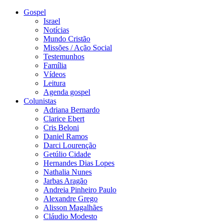
Gospel
Israel
Notícias
Mundo Cristão
Missões / Ação Social
Testemunhos
Família
Vídeos
Leitura
Agenda gospel
Colunistas
Adriana Bernardo
Clarice Ebert
Cris Beloni
Daniel Ramos
Darci Lourenção
Getúlio Cidade
Hernandes Dias Lopes
Nathalia Nunes
Jarbas Aragão
Andreia Pinheiro Paulo
Alexandre Grego
Alisson Magalhães
Cláudio Modesto