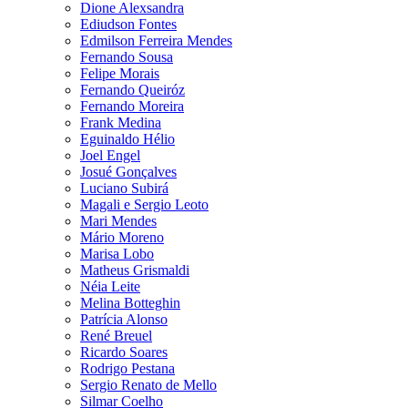
Dione Alexsandra
Ediudson Fontes
Edmilson Ferreira Mendes
Fernando Sousa
Felipe Morais
Fernando Queiróz
Fernando Moreira
Frank Medina
Eguinaldo Hélio
Joel Engel
Josué Gonçalves
Luciano Subirá
Magali e Sergio Leoto
Mari Mendes
Mário Moreno
Marisa Lobo
Matheus Grismaldi
Néia Leite
Melina Botteghin
Patrícia Alonso
René Breuel
Ricardo Soares
Rodrigo Pestana
Sergio Renato de Mello
Silmar Coelho