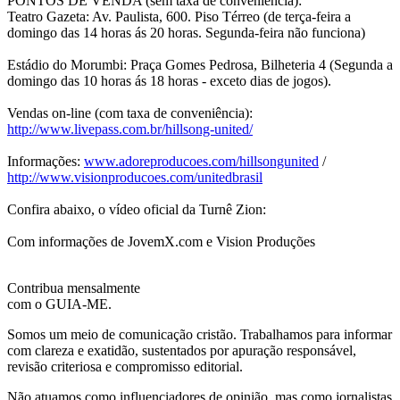
PONTOS DE VENDA (sem taxa de conveniência):
Teatro Gazeta: Av. Paulista, 600. Piso Térreo (de terça-feira a
domingo das 14 horas ás 20 horas. Segunda-feira não funciona)
Estádio do Morumbi: Praça Gomes Pedrosa, Bilheteria 4 (Segunda a
domingo das 10 horas ás 18 horas - exceto dias de jogos).
Vendas on-line (com taxa de conveniência):
http://www.livepass.com.br/hillsong-united/
Informações:
www.adoreproducoes.com/hillsongunited
/
http://www.visionproducoes.com/unitedbrasil
Confira abaixo, o vídeo oficial da Turnê Zion:
Com informações de JovemX.com e Vision Produções
Contribua mensalmente
com o GUIA-ME.
Somos um meio de comunicação cristão. Trabalhamos para informar
com clareza e exatidão, sustentados por apuração responsável,
revisão criteriosa e compromisso editorial.
Não atuamos como influenciadores de opinião, mas como jornalistas