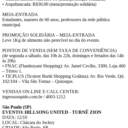
• Arquibancada: R$30,00 (meia/promoção solidária)
MEIA-ENTRADA
Estudantes, maiores de 60 anos, professores da rede pública
municipal.
PROMOÇÃO SOLIDÁRIA – MEIA-ENTRADA
Leve 1Kg de alimento não perecível no dia do evento.
PONTOS DE VENDA (SEM TAXA DE CONVENIÊNCIA)
(de segunda a sábado, das 10h às 22h, domingos e feriados das 14h
às 20h)
• FNAC (Flamboyant Shopping): Av. Jamel Cecílio, 3300, Loja 460
– Térreo 1.
• TICPLUS (Ticstore Buriti Shopping Goiânia): Av. Rio Verde, Qd.
102/104 – Vila São Tomaz – Quiosque.
VENDAS ON-LINE E CALL CENTER:
ingressorapido.com.br / 4003-1212
São Paulo (SP)
EVENTO: HILLSONG UNITED - TURNÊ ZION
DATA: 12/10
LOCAL: Chácara do Jockey
CIDADE: São Paulo, SP