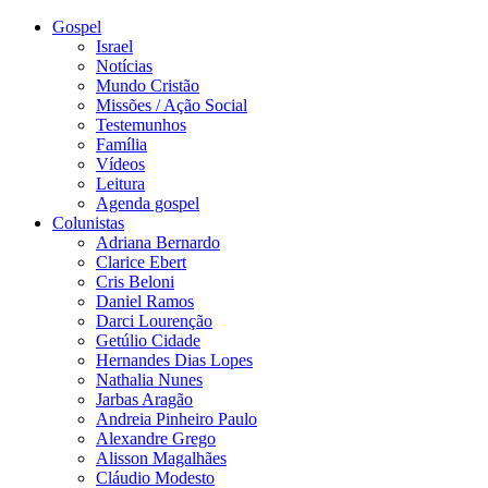
Gospel
Israel
Notícias
Mundo Cristão
Missões / Ação Social
Testemunhos
Família
Vídeos
Leitura
Agenda gospel
Colunistas
Adriana Bernardo
Clarice Ebert
Cris Beloni
Daniel Ramos
Darci Lourenção
Getúlio Cidade
Hernandes Dias Lopes
Nathalia Nunes
Jarbas Aragão
Andreia Pinheiro Paulo
Alexandre Grego
Alisson Magalhães
Cláudio Modesto