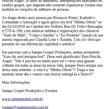
Priscila Angel: 20 anos de ministério, interpretações marcantes no
cenário gospel, que atigiram não somente expressivas vendas mas
também os corações de milhares de pessoas.
Ao longo destes anos passou por Renascer Praise, Kadoshi e
Comunhão e Adoração e agora grava seu dvd "Minha Oferta" no
dia 02/10/2010 na Catedral dos Nobres, Rua Dr. Felice Buscaglia
n°270 às 19h; com músicas inéditas e regravações dos clássicos
"Tudo de Mim", "Corpo e familia" e "Eu Prometo" canção de sua
autoria regravada por Claudia Leite e Xanddy. Um cd e dvd que
promete ser um diferencial, espiritual e artistico!
Em parceria com a Sampa Gospel Produções, ambas prometem:
"Esse dia será inesquecível". Deus será glorificado! Para Priscila
Angel, "Não é preciso ter muito para ver e viver uma grande
colheita em todas as áreas da nossa vida, porque Deus sempre nos
deixa uma semente...e esta é a "Minha Oferta"!! Traga a sua
semente neste dia e vamos com louvor entregá-la a Deus!!!"
Mais Informações:
Sampa Gospel Produções e Eventos
www.sampagospel.com.br
contato@sampagospel.com.br