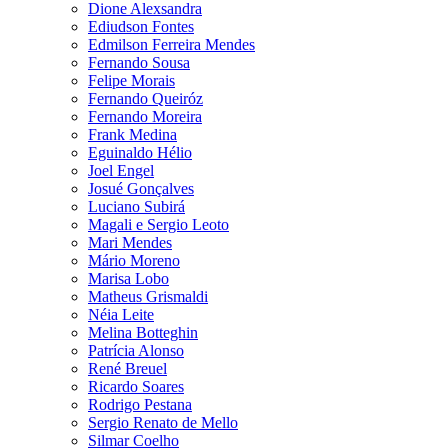
Dione Alexsandra
Ediudson Fontes
Edmilson Ferreira Mendes
Fernando Sousa
Felipe Morais
Fernando Queiróz
Fernando Moreira
Frank Medina
Eguinaldo Hélio
Joel Engel
Josué Gonçalves
Luciano Subirá
Magali e Sergio Leoto
Mari Mendes
Mário Moreno
Marisa Lobo
Matheus Grismaldi
Néia Leite
Melina Botteghin
Patrícia Alonso
René Breuel
Ricardo Soares
Rodrigo Pestana
Sergio Renato de Mello
Silmar Coelho