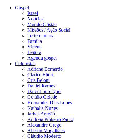
Gospel
Israel
Notícias
Mundo Cristão
Missões / Ação Social
Testemunhos
Família
Vídeos
Leitura
Agenda gospel
Colunistas
Adriana Bernardo
Clarice Ebert
Cris Beloni
Daniel Ramos
Darci Lourenção
Getúlio Cidade
Hernandes Dias Lopes
Nathalia Nunes
Jarbas Aragão
Andreia Pinheiro Paulo
Alexandre Grego
Alisson Magalhães
Cláudio Modesto