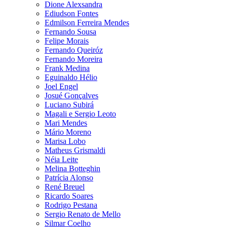
Dione Alexsandra
Ediudson Fontes
Edmilson Ferreira Mendes
Fernando Sousa
Felipe Morais
Fernando Queiróz
Fernando Moreira
Frank Medina
Eguinaldo Hélio
Joel Engel
Josué Gonçalves
Luciano Subirá
Magali e Sergio Leoto
Mari Mendes
Mário Moreno
Marisa Lobo
Matheus Grismaldi
Néia Leite
Melina Botteghin
Patrícia Alonso
René Breuel
Ricardo Soares
Rodrigo Pestana
Sergio Renato de Mello
Silmar Coelho