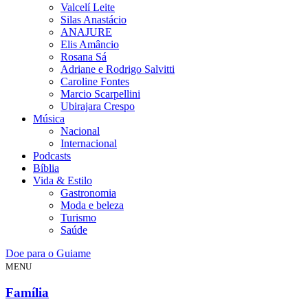
Valcelí Leite
Silas Anastácio
ANAJURE
Elis Amâncio
Rosana Sá
Adriane e Rodrigo Salvitti
Caroline Fontes
Marcio Scarpellini
Ubirajara Crespo
Música
Nacional
Internacional
Podcasts
Bíblia
Vida & Estilo
Gastronomia
Moda e beleza
Turismo
Saúde
Doe para o Guiame
MENU
Família