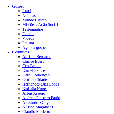
Gospel
Israel
Notícias
Mundo Cristão
Missões / Ação Social
Testemunhos
Família
Vídeos
Leitura
Agenda gospel
Colunistas
Adriana Bernardo
Clarice Ebert
Cris Beloni
Daniel Ramos
Darci Lourenção
Getúlio Cidade
Hernandes Dias Lopes
Nathalia Nunes
Jarbas Aragão
Andreia Pinheiro Paulo
Alexandre Grego
Alisson Magalhães
Cláudio Modesto