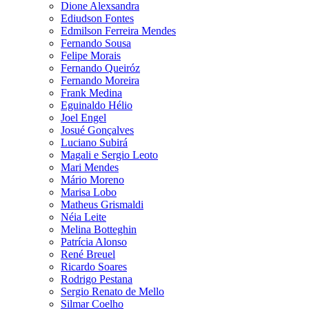
Dione Alexsandra
Ediudson Fontes
Edmilson Ferreira Mendes
Fernando Sousa
Felipe Morais
Fernando Queiróz
Fernando Moreira
Frank Medina
Eguinaldo Hélio
Joel Engel
Josué Gonçalves
Luciano Subirá
Magali e Sergio Leoto
Mari Mendes
Mário Moreno
Marisa Lobo
Matheus Grismaldi
Néia Leite
Melina Botteghin
Patrícia Alonso
René Breuel
Ricardo Soares
Rodrigo Pestana
Sergio Renato de Mello
Silmar Coelho