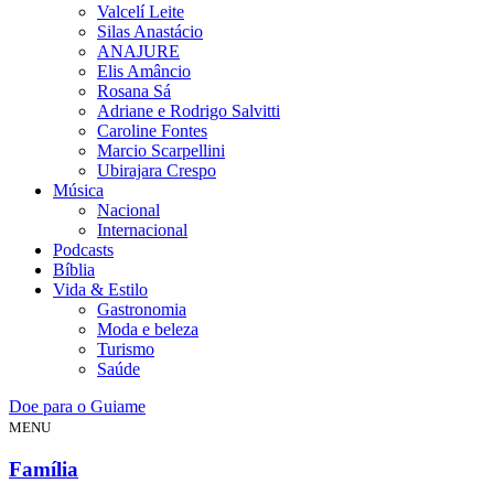
Valcelí Leite
Silas Anastácio
ANAJURE
Elis Amâncio
Rosana Sá
Adriane e Rodrigo Salvitti
Caroline Fontes
Marcio Scarpellini
Ubirajara Crespo
Música
Nacional
Internacional
Podcasts
Bíblia
Vida & Estilo
Gastronomia
Moda e beleza
Turismo
Saúde
Doe para o Guiame
MENU
Família