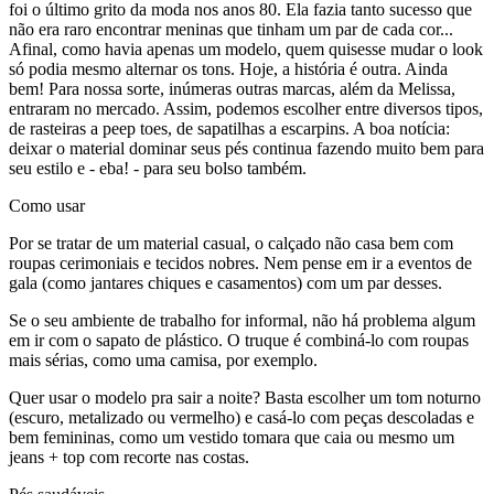
foi o último grito da moda nos anos 80. Ela fazia tanto sucesso que
não era raro encontrar meninas que tinham um par de cada cor...
Afinal, como havia apenas um modelo, quem quisesse mudar o look
só podia mesmo alternar os tons. Hoje, a história é outra. Ainda
bem! Para nossa sorte, inúmeras outras marcas, além da Melissa,
entraram no mercado. Assim, podemos escolher entre diversos tipos,
de rasteiras a peep toes, de sapatilhas a escarpins. A boa notícia:
deixar o material dominar seus pés continua fazendo muito bem para
seu estilo e - eba! - para seu bolso também.
Como usar
Por se tratar de um material casual, o calçado não casa bem com
roupas cerimoniais e tecidos nobres. Nem pense em ir a eventos de
gala (como jantares chiques e casamentos) com um par desses.
Se o seu ambiente de trabalho for informal, não há problema algum
em ir com o sapato de plástico. O truque é combiná-lo com roupas
mais sérias, como uma camisa, por exemplo.
Quer usar o modelo pra sair a noite? Basta escolher um tom noturno
(escuro, metalizado ou vermelho) e casá-lo com peças descoladas e
bem femininas, como um vestido tomara que caia ou mesmo um
jeans + top com recorte nas costas.