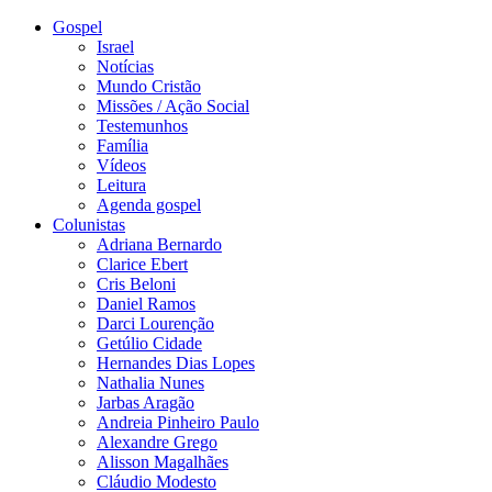
Gospel
Israel
Notícias
Mundo Cristão
Missões / Ação Social
Testemunhos
Família
Vídeos
Leitura
Agenda gospel
Colunistas
Adriana Bernardo
Clarice Ebert
Cris Beloni
Daniel Ramos
Darci Lourenção
Getúlio Cidade
Hernandes Dias Lopes
Nathalia Nunes
Jarbas Aragão
Andreia Pinheiro Paulo
Alexandre Grego
Alisson Magalhães
Cláudio Modesto