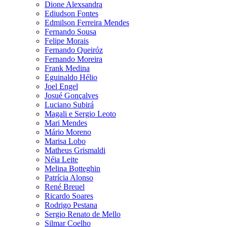
Dione Alexsandra
Ediudson Fontes
Edmilson Ferreira Mendes
Fernando Sousa
Felipe Morais
Fernando Queiróz
Fernando Moreira
Frank Medina
Eguinaldo Hélio
Joel Engel
Josué Gonçalves
Luciano Subirá
Magali e Sergio Leoto
Mari Mendes
Mário Moreno
Marisa Lobo
Matheus Grismaldi
Néia Leite
Melina Botteghin
Patrícia Alonso
René Breuel
Ricardo Soares
Rodrigo Pestana
Sergio Renato de Mello
Silmar Coelho