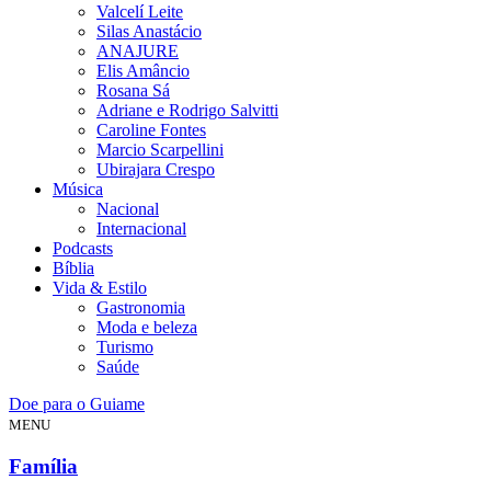
Valcelí Leite
Silas Anastácio
ANAJURE
Elis Amâncio
Rosana Sá
Adriane e Rodrigo Salvitti
Caroline Fontes
Marcio Scarpellini
Ubirajara Crespo
Música
Nacional
Internacional
Podcasts
Bíblia
Vida & Estilo
Gastronomia
Moda e beleza
Turismo
Saúde
Doe para o Guiame
MENU
Família