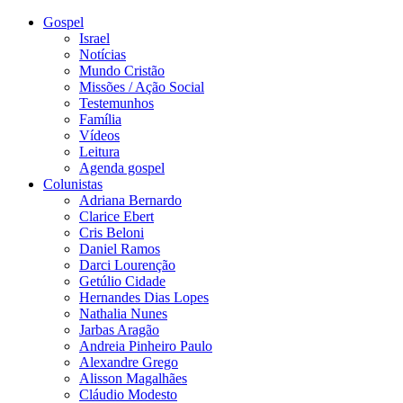
Gospel
Israel
Notícias
Mundo Cristão
Missões / Ação Social
Testemunhos
Família
Vídeos
Leitura
Agenda gospel
Colunistas
Adriana Bernardo
Clarice Ebert
Cris Beloni
Daniel Ramos
Darci Lourenção
Getúlio Cidade
Hernandes Dias Lopes
Nathalia Nunes
Jarbas Aragão
Andreia Pinheiro Paulo
Alexandre Grego
Alisson Magalhães
Cláudio Modesto