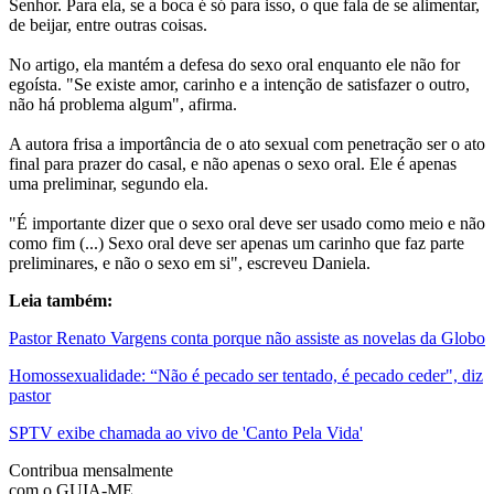
Senhor. Para ela, se a boca é só para isso, o que fala de se alimentar,
de beijar, entre outras coisas.
No artigo, ela mantém a defesa do sexo oral enquanto ele não for
egoísta. "Se existe amor, carinho e a intenção de satisfazer o outro,
não há problema algum", afirma.
A autora frisa a importância de o ato sexual com penetração ser o ato
final para prazer do casal, e não apenas o sexo oral. Ele é apenas
uma preliminar, segundo ela.
"É importante dizer que o sexo oral deve ser usado como meio e não
como fim (...) Sexo oral deve ser apenas um carinho que faz parte
preliminares, e não o sexo em si", escreveu Daniela.
Leia também:
Pastor Renato Vargens conta porque não assiste as novelas da Globo
Homossexualidade: “Não é pecado ser tentado, é pecado ceder", diz
pastor
SPTV exibe chamada ao vivo de 'Canto Pela Vida'
Contribua mensalmente
com o GUIA-ME.