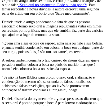
O primeiro artigo sobre sexo oral, escrito por Daniela Marques, deu
o que falar
(Sexo oral no casamento. Pode ou não pode?)
. Para
tentar responder a novas dúvidas, a autora escreveu uma segunda
parte do artigo em seu próprio blog 'Salve meu casamento'.
Daniela inicia o artigo ponderando o fato de que as pessoas
associam o termo sexo oral a imagens repugnantes vistas em filmes
ou revistas pornográficas, mas que ele também faz parte das carícias
que ajudam a fugir da monotonia sexual.
"Quem ama a sua esposa ou esposo, acha nela ou nele a sua beleza,
e jamais sentirá condenação em colocar a boca em qualquer parte do
seu corpo, pois os dois já são uma só carne", escreveu.
A autora também comenta o fato curioso de alguns dizerem que é
pecado a mulher colocar a boca no pênis do marido, mas que é
normal ele colocar a boca nos seios da esposa.
"Se não há base Bíblica para proibir o sexo oral, a afirmação e
condenação do mesmo não se oriunda de falsos moralismos,
achismos e falsas revelações, que ao invés de promoverem
edificação só trazem confusões e intrigas?", indaga.
Daniela discorda do argumento de algumas pessoas ao dizerem que
o sexo oral é pecado porque a boca é para louvor e adoração ao