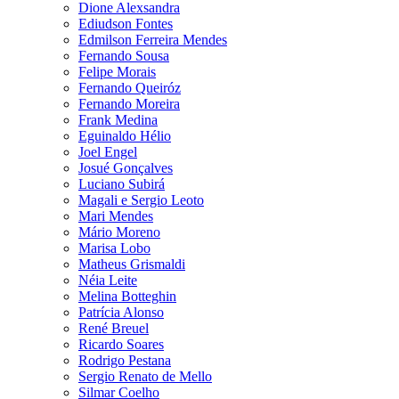
Dione Alexsandra
Ediudson Fontes
Edmilson Ferreira Mendes
Fernando Sousa
Felipe Morais
Fernando Queiróz
Fernando Moreira
Frank Medina
Eguinaldo Hélio
Joel Engel
Josué Gonçalves
Luciano Subirá
Magali e Sergio Leoto
Mari Mendes
Mário Moreno
Marisa Lobo
Matheus Grismaldi
Néia Leite
Melina Botteghin
Patrícia Alonso
René Breuel
Ricardo Soares
Rodrigo Pestana
Sergio Renato de Mello
Silmar Coelho