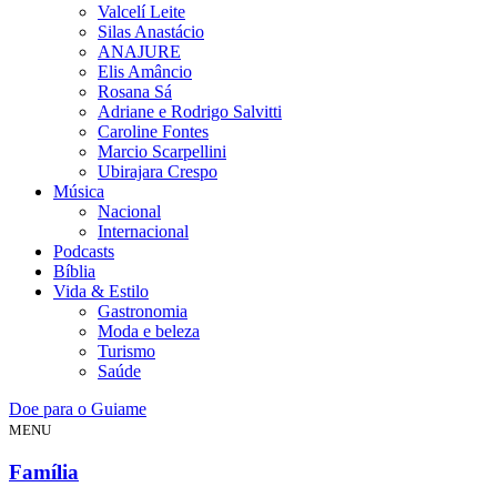
Valcelí Leite
Silas Anastácio
ANAJURE
Elis Amâncio
Rosana Sá
Adriane e Rodrigo Salvitti
Caroline Fontes
Marcio Scarpellini
Ubirajara Crespo
Música
Nacional
Internacional
Podcasts
Bíblia
Vida & Estilo
Gastronomia
Moda e beleza
Turismo
Saúde
Doe para o Guiame
MENU
Família