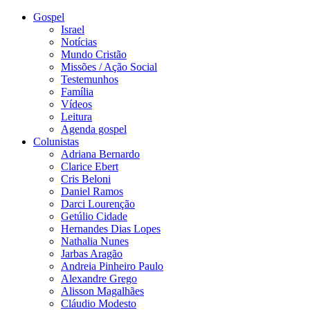
Gospel
Israel
Notícias
Mundo Cristão
Missões / Ação Social
Testemunhos
Família
Vídeos
Leitura
Agenda gospel
Colunistas
Adriana Bernardo
Clarice Ebert
Cris Beloni
Daniel Ramos
Darci Lourenção
Getúlio Cidade
Hernandes Dias Lopes
Nathalia Nunes
Jarbas Aragão
Andreia Pinheiro Paulo
Alexandre Grego
Alisson Magalhães
Cláudio Modesto