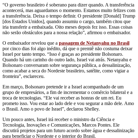
“O governo brasileiro é soberano para dizer quando. A transferência
acontecerá, mas aguardamos o momento. Estamos muito felizes com
a transferência. Deixa o tempo definir. O presidente [Donald] Trump
[dos Estados Unidos], quando assumiu o cargo, também citou que
iria transferir a embaixada. Oito meses depois fez isso. Essas coisas
não serão obstáculos para a nossa relação”, afirmou o embaixador.
O embaixador revelou que a
passagem de Netanyahu no Brasil
por cinco dias foi algo inédito, dá que o premiê não costuma deixar
Israel por tanto tempo. “Isso é graças ao presidente Bolsonaro.
Quando há um carinho do outro lado, Israel vai atrás. Netanyahu e
Bolsonaro conversaram sobre segurança pública, a dessalinização,
como acabar a seca do Nordeste brasileiro, satélite, como vigiar a
fronteira”, esclareceu.
Em março, Bolsonaro pretende ir a Israel acompanhado de um
grupo de empresários, a fim de incrementar o comércio bilateral e a
troca de tecnologias. “Ele vai receber as honras de um rei. Eu
prometo isso. Vou estar ao lado dele e vou segurar a mão dele. Amo
o Brasil. Amo o povo de Israel”, declarou Shelley.
Um pouco antes, Israel irá receber o ministro da Ciência e
Tecnologia, Inovações e Comunicações, Marcos Pontes. Ele
discutirá projetos para um futuro acordo sobre água e dessalinização
para beneficiar o Nordeste e o interior do Brasil.