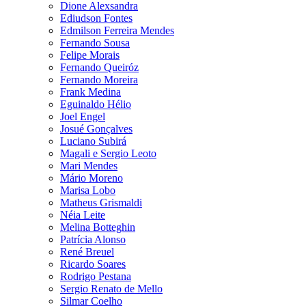
Dione Alexsandra
Ediudson Fontes
Edmilson Ferreira Mendes
Fernando Sousa
Felipe Morais
Fernando Queiróz
Fernando Moreira
Frank Medina
Eguinaldo Hélio
Joel Engel
Josué Gonçalves
Luciano Subirá
Magali e Sergio Leoto
Mari Mendes
Mário Moreno
Marisa Lobo
Matheus Grismaldi
Néia Leite
Melina Botteghin
Patrícia Alonso
René Breuel
Ricardo Soares
Rodrigo Pestana
Sergio Renato de Mello
Silmar Coelho