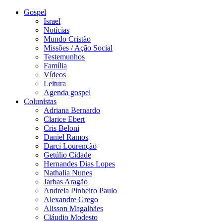
Gospel
Israel
Notícias
Mundo Cristão
Missões / Ação Social
Testemunhos
Família
Vídeos
Leitura
Agenda gospel
Colunistas
Adriana Bernardo
Clarice Ebert
Cris Beloni
Daniel Ramos
Darci Lourenção
Getúlio Cidade
Hernandes Dias Lopes
Nathalia Nunes
Jarbas Aragão
Andreia Pinheiro Paulo
Alexandre Grego
Alisson Magalhães
Cláudio Modesto