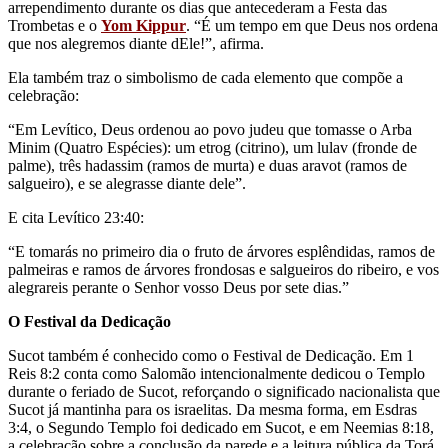
arrependimento durante os dias que antecederam a Festa das
Trombetas e o
Yom Kippur
. “É um tempo em que Deus nos ordena
que nos alegremos diante dEle!”, afirma.
Ela também traz o simbolismo de cada elemento que compõe a
celebração:
“Em Levítico, Deus ordenou ao povo judeu que tomasse o Arba
Minim (Quatro Espécies): um etrog (citrino), um lulav (fronde de
palme), três hadassim (ramos de murta) e duas aravot (ramos de
salgueiro), e se alegrasse diante dele”.
E cita Levítico 23:40:
“E tomarás no primeiro dia o fruto de árvores esplêndidas, ramos de
palmeiras e ramos de árvores frondosas e salgueiros do ribeiro, e vos
alegrareis perante o Senhor vosso Deus por sete dias.”
O Festival da Dedicação
Sucot também é conhecido como o Festival de Dedicação. Em 1
Reis 8:2 conta como Salomão intencionalmente dedicou o Templo
durante o feriado de Sucot, reforçando o significado nacionalista que
Sucot já mantinha para os israelitas. Da mesma forma, em Esdras
3:4, o Segundo Templo foi dedicado em Sucot, e em Neemias 8:18,
a celebração sobre a conclusão da parede e a leitura pública da Torá