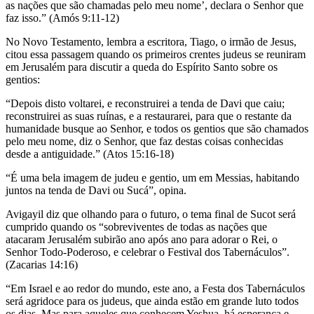
as nações que são chamadas pelo meu nome’, declara o Senhor que
faz isso.” (Amós 9:11-12)
No Novo Testamento, lembra a escritora, Tiago, o irmão de Jesus,
citou essa passagem quando os primeiros crentes judeus se reuniram
em Jerusalém para discutir a queda do Espírito Santo sobre os
gentios:
“Depois disto voltarei, e reconstruirei a tenda de Davi que caiu;
reconstruirei as suas ruínas, e a restaurarei, para que o restante da
humanidade busque ao Senhor, e todos os gentios que são chamados
pelo meu nome, diz o Senhor, que faz destas coisas conhecidas
desde a antiguidade.” (Atos 15:16-18)
“É uma bela imagem de judeu e gentio, um em Messias, habitando
juntos na tenda de Davi ou Sucá”, opina.
Avigayil diz que olhando para o futuro, o tema final de Sucot será
cumprido quando os “sobreviventes de todas as nações que
atacaram Jerusalém subirão ano após ano para adorar o Rei, o
Senhor Todo-Poderoso, e celebrar o Festival dos Tabernáculos”.
(Zacarias 14:16)
“Em Israel e ao redor do mundo, este ano, a Festa dos Tabernáculos
será agridoce para os judeus, que ainda estão em grande luto todos
os dias. Mas para aqueles que conhecem Yeshua, há esperança e