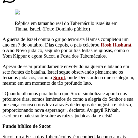
Réplica em tamanho real do Tabernáculo israelita em
Timna, Israel. (Foto: Domínio público)
A guerra de Israel contra o grupo terrorista Hamas completou um
ano em 7 de outubro. Dias depois, o país celebrou
Rosh Hashaná
,
o Ano Novo judaico, seguido por outras festas religiosas, como o
Yom Kippur e agora Sucot, a Festa dos Tabernáculos.
Apesar de estar profundamente envolvido na guerra e lutando em
sete frentes de batalha, Israel segue observando plenamente os
feriados judaicos, como o
Sucot
, onde Deus ordena que se alegrem,
mesmo em um momento de tão profundo luto.
“Quando olhamos para tudo o que Sucot simboliza e aponta nos
próximos dias, somos lembrados de como a alegria do Senhor e sua
presença conosco nos leva através de tempos de angústia e tristeza,
proporcionando nova esperança”, declarou Avigayil Rivkah,
escritora e palestrante sobre as raízes judaicas da fé cristã.
Fundo bíblico de Sucot
Sucot, ou a Festa dos Tabernáculos, é reconhecida como a mais