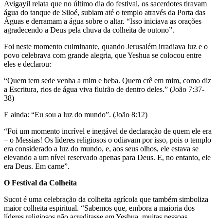
Avigayil relata que no último dia do festival, os sacerdotes tiravam
água do tanque de Siloé, subiam até o templo através da Porta das
Águas e derramam a água sobre o altar. “Isso iniciava as orações
agradecendo a Deus pela chuva da colheita de outono”.
Foi neste momento culminante, quando Jerusalém irradiava luz e o
povo celebrava com grande alegria, que Yeshua se colocou entre
eles e declarou:
“Quem tem sede venha a mim e beba. Quem crê em mim, como diz
a Escritura, rios de água viva fluirão de dentro deles.” (João 7:37-
38)
E ainda: “Eu sou a luz do mundo”. (João 8:12)
“Foi um momento incrível e inegável de declaração de quem ele era
– o Messias! Os líderes religiosos o odiavam por isso, pois o templo
era considerado a luz do mundo, e, aos seus olhos, ele estava se
elevando a um nível reservado apenas para Deus. E, no entanto, ele
era Deus. Em carne”.
O Festival da Colheita
Sucot é uma celebração da colheita agrícola que também simboliza
maior colheita espiritual. “Sabemos que, embora a maioria dos
líderes religiosos não acreditasse em Yeshua, muitas pessoas