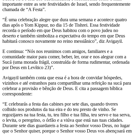
importante entre as sete festividades de Israel, sendo frequentemente
chamada de “A Festa”.
“É uma celebração alegre que dura uma semana e acontece quatro
dias após o Yom Kippur, no dia 15 de Tishrei. Essa festividade
recorda o período em que Deus habitou com o povo judeu no
deserto e também simboliza a expectativa do tempo em que Deus
habitará conosco novamente no reino messiânico”, diz Avigayil.
E continua: “Nós nos reunimos com amigos, familiares e a
comunidade maior para comer, beber, ler, orar e nos alegrar com a
Sucá (uma morada frágil, construída de forma rudimentar, ordenada
por Deus em Levítico 23)”.
Avigayil também conta que essa é a hora de convidar hóspedes,
vizinhos e até estranhos para compartilhar uma refeição na sucá para
celebrar a provisão e bênção de Deus. E cita a passagem bíblica
correspondente:
“E celebrarás a festa das cabines por sete dias, quando tiveres
colhido nos produtos da tua eira e do teu presto de vinho. Se
regozijares na tua festa, tu, teu filho e tua filha, teu servo e tua serva,
o levita, o peregrino, o órfão e a viúva que está nas tuas cidades.
Durante sete dias guardareis a festa ao Senhor vosso Deus, no lugar
que o Senhor quiser, porque o Senhor vosso Deus vos abençoará em