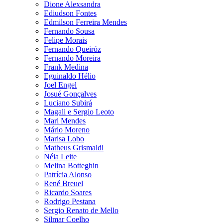
Dione Alexsandra
Ediudson Fontes
Edmilson Ferreira Mendes
Fernando Sousa
Felipe Morais
Fernando Queiróz
Fernando Moreira
Frank Medina
Eguinaldo Hélio
Joel Engel
Josué Gonçalves
Luciano Subirá
Magali e Sergio Leoto
Mari Mendes
Mário Moreno
Marisa Lobo
Matheus Grismaldi
Néia Leite
Melina Botteghin
Patrícia Alonso
René Breuel
Ricardo Soares
Rodrigo Pestana
Sergio Renato de Mello
Silmar Coelho