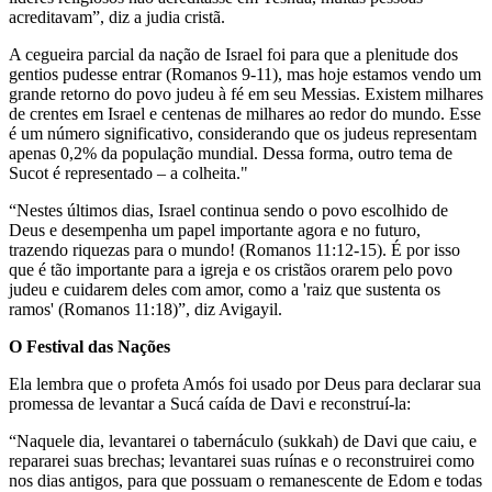
acreditavam”, diz a judia cristã.
A cegueira parcial da nação de Israel foi para que a plenitude dos
gentios pudesse entrar (Romanos 9-11), mas hoje estamos vendo um
grande retorno do povo judeu à fé em seu Messias. Existem milhares
de crentes em Israel e centenas de milhares ao redor do mundo. Esse
é um número significativo, considerando que os judeus representam
apenas 0,2% da população mundial. Dessa forma, outro tema de
Sucot é representado – a colheita."
“Nestes últimos dias, Israel continua sendo o povo escolhido de
Deus e desempenha um papel importante agora e no futuro,
trazendo riquezas para o mundo! (Romanos 11:12-15). É por isso
que é tão importante para a igreja e os cristãos orarem pelo povo
judeu e cuidarem deles com amor, como a 'raiz que sustenta os
ramos' (Romanos 11:18)”, diz Avigayil.
O Festival das Nações
Ela lembra que o profeta Amós foi usado por Deus para declarar sua
promessa de levantar a Sucá caída de Davi e reconstruí-la:
“Naquele dia, levantarei o tabernáculo (sukkah) de Davi que caiu, e
repararei suas brechas; levantarei suas ruínas e o reconstruirei como
nos dias antigos, para que possuam o remanescente de Edom e todas