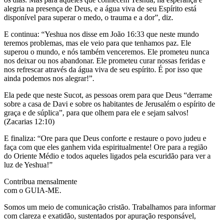
alegria na presença de Deus, e a água viva de seu Espírito está
disponível para superar o medo, o trauma e a dor”, diz.
E continua: “Yeshua nos disse em João 16:33 que neste mundo
teremos problemas, mas ele veio para que tenhamos paz. Ele
superou o mundo, e nós também venceremos. Ele prometeu nunca
nos deixar ou nos abandonar. Ele prometeu curar nossas feridas e
nos refrescar através da água viva de seu espírito. É por isso que
ainda podemos nos alegrar!”.
Ela pede que neste Sucot, as pessoas orem para que Deus “derrame
sobre a casa de Davi e sobre os habitantes de Jerusalém o espírito de
graça e de súplica”, para que olhem para ele e sejam salvos!
(Zacarias 12:10)
E finaliza: “Ore para que Deus conforte e restaure o povo judeu e
faça com que eles ganhem vida espiritualmente! Ore para a região
do Oriente Médio e todos aqueles ligados pela escuridão para ver a
luz de Yeshua!”
Contribua mensalmente
com o GUIA-ME.
Somos um meio de comunicação cristão. Trabalhamos para informar
com clareza e exatidão, sustentados por apuração responsável,