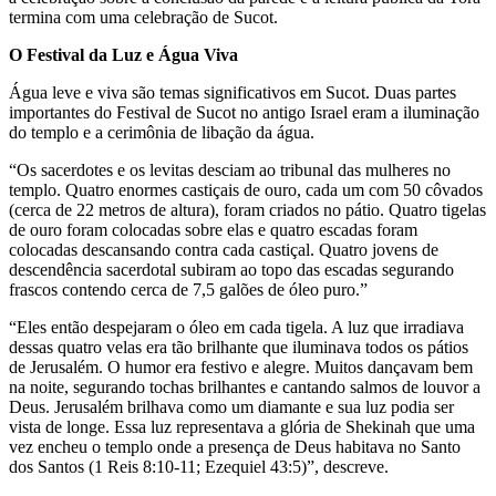
termina com uma celebração de Sucot.
O Festival da Luz e Água Viva
Água leve e viva são temas significativos em Sucot. Duas partes
importantes do Festival de Sucot no antigo Israel eram a iluminação
do templo e a cerimônia de libação da água.
“Os sacerdotes e os levitas desciam ao tribunal das mulheres no
templo. Quatro enormes castiçais de ouro, cada um com 50 côvados
(cerca de 22 metros de altura), foram criados no pátio. Quatro tigelas
de ouro foram colocadas sobre elas e quatro escadas foram
colocadas descansando contra cada castiçal. Quatro jovens de
descendência sacerdotal subiram ao topo das escadas segurando
frascos contendo cerca de 7,5 galões de óleo puro.”
“Eles então despejaram o óleo em cada tigela. A luz que irradiava
dessas quatro velas era tão brilhante que iluminava todos os pátios
de Jerusalém. O humor era festivo e alegre. Muitos dançavam bem
na noite, segurando tochas brilhantes e cantando salmos de louvor a
Deus. Jerusalém brilhava como um diamante e sua luz podia ser
vista de longe. Essa luz representava a glória de Shekinah que uma
vez encheu o templo onde a presença de Deus habitava no Santo
dos Santos (1 Reis 8:10-11; Ezequiel 43:5)”, descreve.