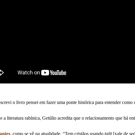
screvi o livro pensei em fazer uma ponte histórica para entender como o
a literatura rabínica, Getúlio acredita que o relacionamento que há entr
zantes
, como se vê na atualidade. “Tem cristãos usando
talit
[xale de se