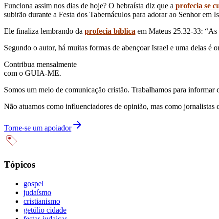
Funciona assim nos dias de hoje? O hebraísta diz que a
profecia se 
subirão durante a Festa dos Tabernáculos para adorar ao Senhor em Isra
Ele finaliza lembrando da
profecia bíblica
em Mateus 25.32-33: “As ove
Segundo o autor, há muitas formas de abençoar Israel e uma delas é ora
Contribua mensalmente
com o GUIA-ME.
Somos um meio de comunicação cristão. Trabalhamos para informar com
Não atuamos como influenciadores de opinião, mas como jornalistas 
Torne-se um apoiador
Tópicos
gospel
judaísmo
cristianismo
getúlio cidade
festas judaicas