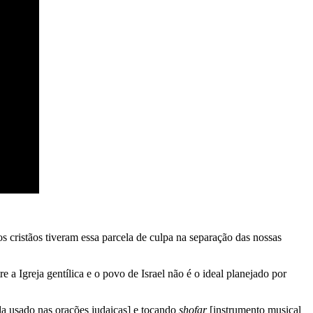
s cristãos tiveram essa parcela de culpa na separação das nossas
e a Igreja gentílica e o povo de Israel não é o ideal planejado por
da usado nas orações judaicas] e tocando
shofar
[instrumento musical