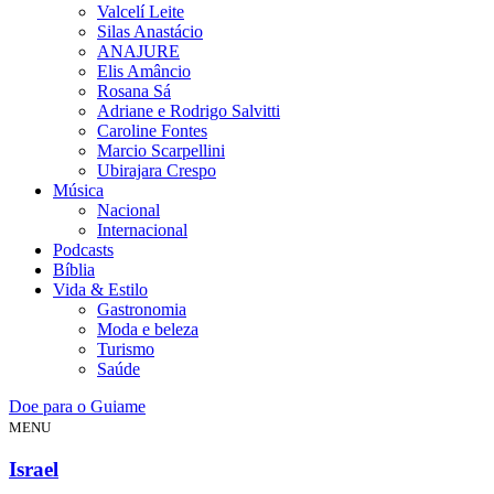
Valcelí Leite
Silas Anastácio
ANAJURE
Elis Amâncio
Rosana Sá
Adriane e Rodrigo Salvitti
Caroline Fontes
Marcio Scarpellini
Ubirajara Crespo
Música
Nacional
Internacional
Podcasts
Bíblia
Vida & Estilo
Gastronomia
Moda e beleza
Turismo
Saúde
Doe para o Guiame
MENU
Israel