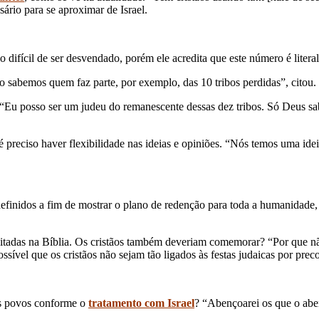
ssário para se aproximar de Israel.
 difícil de ser desvendado, porém ele acredita que este número é litera
o sabemos quem faz parte, por exemplo, das 10 tribos perdidas”, citou.
. “Eu posso ser um judeu do remanescente dessas dez tribos. Só Deus 
, é preciso haver flexibilidade nas ideias e opiniões. “Nós temos uma i
nidos a fim de mostrar o plano de redenção para toda a humanidade, in
itadas na Bíblia. Os cristãos também deveriam comemorar? “Por que nã
ossível que os cristãos não sejam tão ligados às festas judaicas por prec
os povos conforme o
tratamento com Israel
? “Abençoarei os que o abe