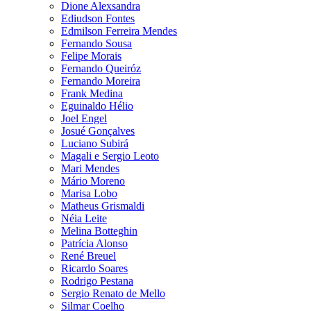
Dione Alexsandra
Ediudson Fontes
Edmilson Ferreira Mendes
Fernando Sousa
Felipe Morais
Fernando Queiróz
Fernando Moreira
Frank Medina
Eguinaldo Hélio
Joel Engel
Josué Gonçalves
Luciano Subirá
Magali e Sergio Leoto
Mari Mendes
Mário Moreno
Marisa Lobo
Matheus Grismaldi
Néia Leite
Melina Botteghin
Patrícia Alonso
René Breuel
Ricardo Soares
Rodrigo Pestana
Sergio Renato de Mello
Silmar Coelho