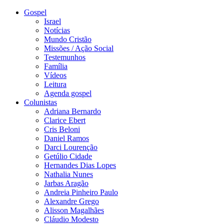
Gospel
Israel
Notícias
Mundo Cristão
Missões / Ação Social
Testemunhos
Família
Vídeos
Leitura
Agenda gospel
Colunistas
Adriana Bernardo
Clarice Ebert
Cris Beloni
Daniel Ramos
Darci Lourenção
Getúlio Cidade
Hernandes Dias Lopes
Nathalia Nunes
Jarbas Aragão
Andreia Pinheiro Paulo
Alexandre Grego
Alisson Magalhães
Cláudio Modesto