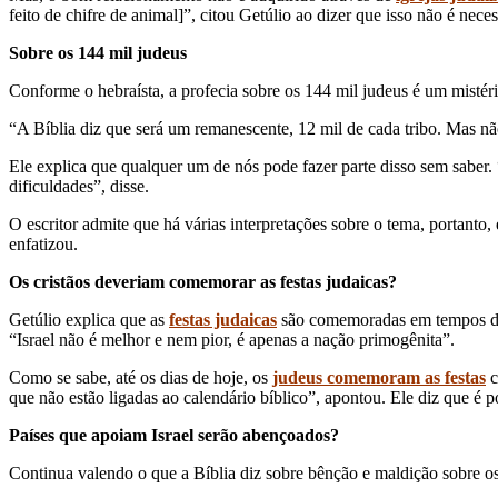
feito de chifre de animal]”, citou Getúlio ao dizer que isso não é nece
Sobre os 144 mil judeus
Conforme o hebraísta, a profecia sobre os 144 mil judeus é um mistério
“A Bíblia diz que será um remanescente, 12 mil de cada tribo. Mas nã
Ele explica que qualquer um de nós pode fazer parte disso sem saber
dificuldades”, disse.
O escritor admite que há várias interpretações sobre o tema, portanto
enfatizou.
Os cristãos deveriam comemorar as festas judaicas?
Getúlio explica que as
festas judaicas
são comemoradas em tempos defi
“Israel não é melhor e nem pior, é apenas a nação primogênita”.
Como se sabe, até os dias de hoje, os
judeus comemoram as festas
c
que não estão ligadas ao calendário bíblico”, apontou. Ele diz que é p
Países que apoiam Israel serão abençoados?
Continua valendo o que a Bíblia diz sobre bênção e maldição sobre 