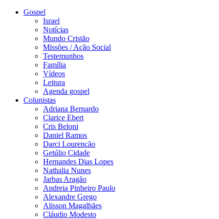
Gospel
Israel
Notícias
Mundo Cristão
Missões / Ação Social
Testemunhos
Família
Vídeos
Leitura
Agenda gospel
Colunistas
Adriana Bernardo
Clarice Ebert
Cris Beloni
Daniel Ramos
Darci Lourenção
Getúlio Cidade
Hernandes Dias Lopes
Nathalia Nunes
Jarbas Aragão
Andreia Pinheiro Paulo
Alexandre Grego
Alisson Magalhães
Cláudio Modesto