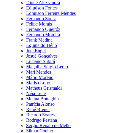
Dione Alexsandra
Ediudson Fontes
Edmilson Ferreira Mendes
Fernando Sousa
Felipe Morais
Fernando Queiróz
Fernando Moreira
Frank Medina
Eguinaldo Hélio
Joel Engel
Josué Gonçalves
Luciano Subirá
Magali e Sergio Leoto
Mari Mendes
Mário Moreno
Marisa Lobo
Matheus Grismaldi
Néia Leite
Melina Botteghin
Patrícia Alonso
René Breuel
Ricardo Soares
Rodrigo Pestana
Sergio Renato de Mello
Silmar Coelho