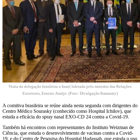
Visita da delegação brasileira a Israel liderada pelo ministro das Relações
Exteriores, Ernesto Araújo. (Foto: Divulgação/Itamaraty)
A comitiva brasileira se reúne ainda nesta segunda com dirigentes do
Centro Médico Sourasky (conhecido como Hospital Ichilov), que
estuda a eficácia do spray nasal EXO-CD 24 contra a Covid-19.
Também há encontros com representantes do Instituto Weizman de
Ciência, que estuda o desenvolvimento de vacinas contra a Covid-
19, e do Centro de Pesquisa do Hospital Hadassah, que estuda o uso