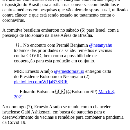
disposição do Brasil para auxiliar nas conversas com institutos e
centros médicos em pesquisas que vão além do spray nasal, utilizado
contra câncer, e que está sendo testado no tratamento contra o
coronavírus.
A comitiva brasileira embarcou no sábado (6) para Israel, com a
presença de Bolsonaro na Base Aérea de Brasília.
🇮🇱No encontro com Premiê Benjamin
@netanyahu
tratamos das prioridades da saúde: remédios e vacinas
contra COVID, bem como a possibilidade de
cooperação para esta produção em conjunto.
MRE Ernesto Araújo
@ernestofaraujo
entregou carta
do Presidente Bolsonaro a Netanyahu (2).
pic.twitter.com/W1jaB3SBIR
— Eduardo Bolsonaro🇧🇷 (@BolsonaroSP)
March 8,
2021
No domingo (7), Ernesto Araújo se reuniu com o chanceler
israelense Gabi Ashkenazi, em busca de parcerias para o
desenvolvimento de vacinas e remédios para combater a pandemia
da Covid-19.