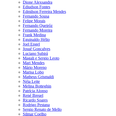
Dione Alexsandra
Ediudson Fontes
Edmilson Ferreira Mendes
Fernando Sousa
Felipe Morais
Fernando Queiróz
Fernando Moreira
Frank Medina
Eguinaldo Hélio
Joel Engel
Josué Gonçalves
Luciano Subirá
Magali e Sergio Leoto
Mari Mendes
Mário Moreno
Marisa Lobo
Matheus Grismaldi
Néia Leite
Melina Botteghin
Patrícia Alonso
René Breuel
Ricardo Soares
Rodrigo Pestana
Sergio Renato de Mello
Silmar Coelho