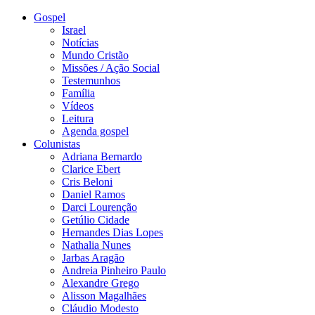
Gospel
Israel
Notícias
Mundo Cristão
Missões / Ação Social
Testemunhos
Família
Vídeos
Leitura
Agenda gospel
Colunistas
Adriana Bernardo
Clarice Ebert
Cris Beloni
Daniel Ramos
Darci Lourenção
Getúlio Cidade
Hernandes Dias Lopes
Nathalia Nunes
Jarbas Aragão
Andreia Pinheiro Paulo
Alexandre Grego
Alisson Magalhães
Cláudio Modesto