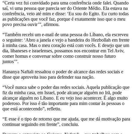
“Certa vez fui convidado para uma conferência onde falei. Quando
saí, vi uma pessoa que parecia ser do Oriente Médio. Ela estava na
conferência, veio até mim e disse: ‘Eu sou do Egito. Eu curto todas
as publicações que você faz, porque é exatamente isso que o meu
povo precisa ouvir’”, afirmou.
“Também recebi um e-mail de uma pessoa do Líbano, ela escreveu
o seguinte: ‘Abro a janela e vejo a bandeira do Hezbollah em frente
à minha casa. Mas o meu coração está com vocês. E desejo que um
dia, libaneses e israelenses, possamos nos encontrar em Tel Aviv,
comer homus e conversar sobre como construir nosso futuro
juntos’”.
Hananya Naftali ressaltou o poder de alcance das redes sociais e
disse que aproveita isso para defender sua nação.
“Você nunca sabe o poder das redes sociais. Aquela publicação que
fiz da minha casa, em Israel, pode alcançar alguém no Irã, pode
alcançar alguém no Líbano. E eu vejo isso acontecer. É algo muito
poderoso. Por isso é tão importante para mim contar às pessoas o
que está acontecendo”, refletiu.
“E esse é o tipo de retorno que me ajuda, que me dá motivação para
continuar seguindo em frente”, concluiu.