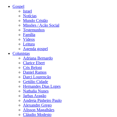
Gospel
Israel
Notícias
Mundo Cristão
Missões / Ação Social
Testemunhos
Família
Vídeos
Leitura
Agenda gospel
Colunistas
Adriana Bernardo
Clarice Ebert
Cris Beloni
Daniel Ramos
Darci Lourenção
Getúlio Cidade
Hernandes Dias Lopes
Nathalia Nunes
Jarbas Aragão
Andreia Pinheiro Paulo
Alexandre Grego
Alisson Magalhães
Cláudio Modesto