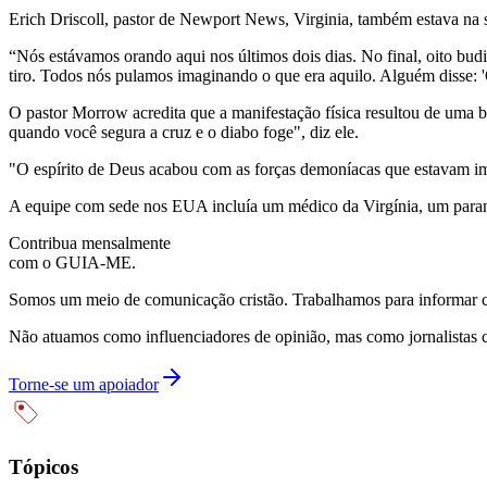
Erich Driscoll, pastor de Newport News, Virginia, também estava na 
“Nós estávamos orando aqui nos últimos dois dias. No final, oito bud
tiro. Todos nós pulamos imaginando o que era aquilo. Alguém disse: 'O
O pastor Morrow acredita que a manifestação física resultou de uma b
quando você segura a cruz e o diabo foge", diz ele.
"O espírito de Deus acabou com as forças demoníacas que estavam imp
A equipe com sede nos EUA incluía um médico da Virgínia, um paraméd
Contribua mensalmente
com o GUIA-ME.
Somos um meio de comunicação cristão. Trabalhamos para informar com
Não atuamos como influenciadores de opinião, mas como jornalistas 
Torne-se um apoiador
Tópicos