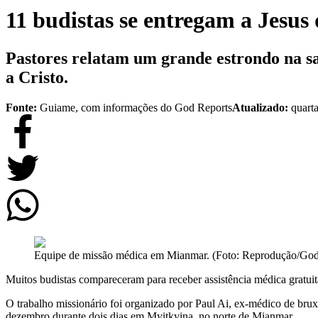
11 budistas se entregam a Jesu
Pastores relatam um grande estrondo na s
a Cristo.
Fonte:
Guiame, com informações do God Reports
Atualizado:
quarta
Equipe de missão médica em Mianmar. (Foto: Reprodução/God
Muitos budistas compareceram para receber assistência médica gratu
O trabalho missionário foi organizado por Paul Ai, ex-médico de bruxa
dezembro durante dois dias em Myitkyina, no norte de Mianmar.