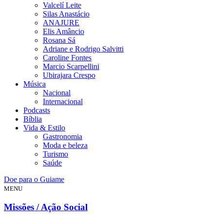
Valcelí Leite
Silas Anastácio
ANAJURE
Elis Amâncio
Rosana Sá
Adriane e Rodrigo Salvitti
Caroline Fontes
Marcio Scarpellini
Ubirajara Crespo
Música
Nacional
Internacional
Podcasts
Bíblia
Vida & Estilo
Gastronomia
Moda e beleza
Turismo
Saúde
Doe para o Guiame
MENU
Missões / Ação Social