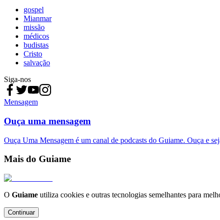
gospel
Mianmar
missão
médicos
budistas
Cristo
salvação
Siga-nos
Mensagem
Ouça uma mensagem
Ouça Uma Mensagem é um canal de podcasts do Guiame. Ouça e sej
Mais do Guiame
O
Guiame
utiliza cookies e outras tecnologias semelhantes para melh
Continuar