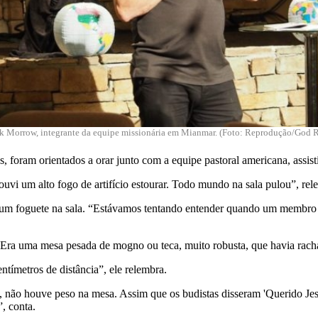
rk Morrow, integrante da equipe missionária em Mianmar. (Foto: Reprodução/God R
, foram orientados a orar junto com a equipe pastoral americana, assist
ouvi um alto fogo de artifício estourar. Todo mundo na sala pulou”, re
um foguete na sala. “Estávamos tentando entender quando um membro d
. Era uma mesa pesada de mogno ou teca, muito robusta, que havia rac
tímetros de distância”, ele relembra.
ão houve peso na mesa. Assim que os budistas disseram 'Querido Jesus
, conta.