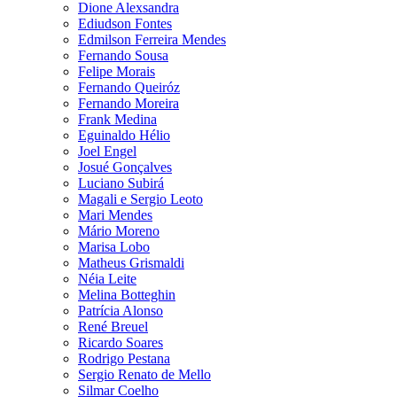
Dione Alexsandra
Ediudson Fontes
Edmilson Ferreira Mendes
Fernando Sousa
Felipe Morais
Fernando Queiróz
Fernando Moreira
Frank Medina
Eguinaldo Hélio
Joel Engel
Josué Gonçalves
Luciano Subirá
Magali e Sergio Leoto
Mari Mendes
Mário Moreno
Marisa Lobo
Matheus Grismaldi
Néia Leite
Melina Botteghin
Patrícia Alonso
René Breuel
Ricardo Soares
Rodrigo Pestana
Sergio Renato de Mello
Silmar Coelho