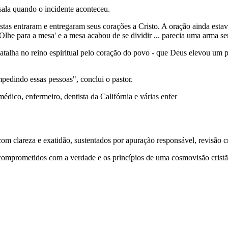
sala quando o incidente aconteceu.
istas entraram e entregaram seus corações a Cristo. A oração ainda es
lhe para a mesa' e a mesa acabou de se dividir ... parecia uma arma se
atalha no reino espiritual pelo coração do povo - que Deus elevou um 
edindo essas pessoas", conclui o pastor.
ico, enfermeiro, dentista da Califórnia e várias enfer
 clareza e exatidão, sustentados por apuração responsável, revisão cri
comprometidos com a verdade e os princípios de uma cosmovisão cristã