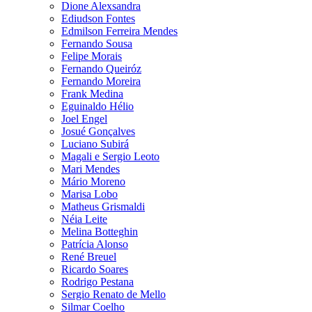
Dione Alexsandra
Ediudson Fontes
Edmilson Ferreira Mendes
Fernando Sousa
Felipe Morais
Fernando Queiróz
Fernando Moreira
Frank Medina
Eguinaldo Hélio
Joel Engel
Josué Gonçalves
Luciano Subirá
Magali e Sergio Leoto
Mari Mendes
Mário Moreno
Marisa Lobo
Matheus Grismaldi
Néia Leite
Melina Botteghin
Patrícia Alonso
René Breuel
Ricardo Soares
Rodrigo Pestana
Sergio Renato de Mello
Silmar Coelho