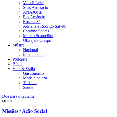
Valcelí Leite
Silas Anastácio
ANAJURE
Elis Amâncio
Rosana Sá
Adriane e Rodrigo Salvitti
Caroline Fontes
Marcio Scarpellini
Ubirajara Crespo
Música
Nacional
Internacional
Podcasts
Bíblia
Vida & Estilo
Gastronomia
Moda e beleza
Turismo
Saúde
Doe para o Guiame
MENU
Missões / Ação Social