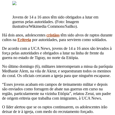
Jovens de 14 a 16 anos têm sido obrigados a lutar em
guerras pelas autoridades. (Foto: Imagem
ilustrativa/Wikimedia Commons/Sailko).
Há dois anos, adolescentes
cristãos
têm sido alvos de raptos durante
cultos na
Eritreia
por autoridades, para servirem como soldados.
De acordo com a UCA News, jovens de 14 a 16 anos são levados à
força pelas autoridades e obrigados a lutar na linha de frente da
guerra no estado de Tigray, no norte da Etiópia.
No último domingo (6), militares interromperam a missa da paróquia
Medhanie Alem, na vila de Akrur, e sequestraram todos os meninos
do coral. Os oficiais cercaram a igreja para que ninguém escapasse.
“Esses jovens acabam em campos de treinamento militar e depois
são enviados como forragem de abate nas guerras em curso na
região, particularmente na vizinha Etiópia”, relatou Zerai, um padre
de origem eritreia que trabalha com imigrantes, à UCA News.
O líder alertou que se os raptos continuarem, os adolescentes irão
deixar de ir à igreja, com medo do recrutamento forçado.