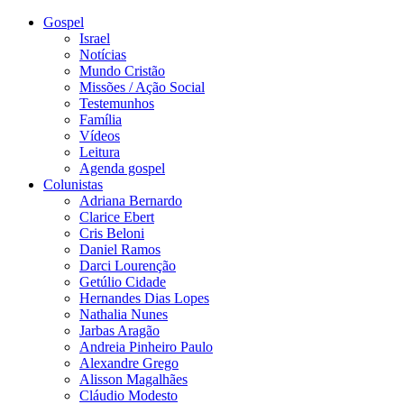
Gospel
Israel
Notícias
Mundo Cristão
Missões / Ação Social
Testemunhos
Família
Vídeos
Leitura
Agenda gospel
Colunistas
Adriana Bernardo
Clarice Ebert
Cris Beloni
Daniel Ramos
Darci Lourenção
Getúlio Cidade
Hernandes Dias Lopes
Nathalia Nunes
Jarbas Aragão
Andreia Pinheiro Paulo
Alexandre Grego
Alisson Magalhães
Cláudio Modesto