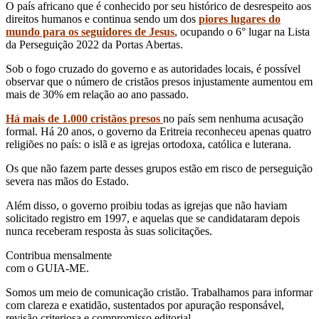
O país africano que é conhecido por seu histórico de desrespeito aos
direitos humanos e continua sendo um dos
piores lugares do
mundo para os seguidores de Jesus
, ocupando o 6° lugar na Lista
da Perseguição 2022 da Portas Abertas.
Sob o fogo cruzado do governo e as autoridades locais, é possível
observar que o número de cristãos presos injustamente aumentou em
mais de 30% em relação ao ano passado.
Há mais de 1.000 cristãos presos
no país sem nenhuma acusação
formal. Há 20 anos, o governo da Eritreia reconheceu apenas quatro
religiões no país: o islã e as igrejas ortodoxa, católica e luterana.
Os que não fazem parte desses grupos estão em risco de perseguição
severa nas mãos do Estado.
Além disso, o governo proibiu todas as igrejas que não haviam
solicitado registro em 1997, e aquelas que se candidataram depois
nunca receberam resposta às suas solicitações.
Contribua mensalmente
com o GUIA-ME.
Somos um meio de comunicação cristão. Trabalhamos para informar
com clareza e exatidão, sustentados por apuração responsável,
revisão criteriosa e compromisso editorial.