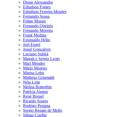
Dione Alexsandra
Ediudson Fontes
Edmilson Ferreira Mendes
Fernando Sousa
Felipe Morais
Fernando Queiróz
Fernando Moreira
Frank Medina
Eguinaldo Hélio
Joel Engel
Josué Gonçalves
Luciano Subirá
Magali e Sergio Leoto
Mari Mendes
Mário Moreno
Marisa Lobo
Matheus Grismaldi
Néia Leite
Melina Botteghin
Patrícia Alonso
René Breuel
Ricardo Soares
Rodrigo Pestana
Sergio Renato de Mello
Silmar Coelho