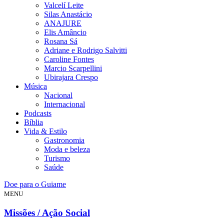
Valcelí Leite
Silas Anastácio
ANAJURE
Elis Amâncio
Rosana Sá
Adriane e Rodrigo Salvitti
Caroline Fontes
Marcio Scarpellini
Ubirajara Crespo
Música
Nacional
Internacional
Podcasts
Bíblia
Vida & Estilo
Gastronomia
Moda e beleza
Turismo
Saúde
Doe para o Guiame
MENU
Missões / Ação Social