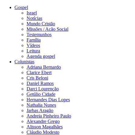
Gospel
Israel
Notícias
Mundo Cristão
Missões / Ação Social
Testemunhos
Família
Vídeos
Leitura
Agenda gospel
Colunistas
Adriana Bernardo
Clarice Ebert
Cris Beloni
Daniel Ramos
Darci Lourenção
Getúlio Cidade
Hernandes Dias Lopes
Nathalia Nunes
Jarbas Aragão
Andreia Pinheiro Paulo
Alexandre Grego
Alisson Magalhães
Cláudio Modesto