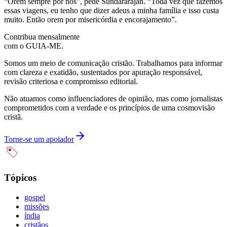
“Orem sempre por nós”, pede Sundararajan. “Toda vez que fazemos
essas viagens, eu tenho que dizer adeus a minha família e isso custa
muito. Então orem por misericórdia e encorajamento”.
Contribua mensalmente
com o GUIA-ME.
Somos um meio de comunicação cristão. Trabalhamos para informar
com clareza e exatidão, sustentados por apuração responsável,
revisão criteriosa e compromisso editorial.
Não atuamos como influenciadores de opinião, mas como jornalistas
comprometidos com a verdade e os princípios de uma cosmovisão
cristã.
Torne-se um apoiador
Tópicos
gospel
missões
índia
cristãos