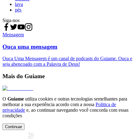
lava
pés
Siga-nos
Mensagem
Ouça uma mensagem
Ouça Uma Mensagem é um canal de podcasts do Guiame. Ouça e
seja abençoado com a Palavra de Deus!
Mais do Guiame
O
Guiame
utiliza cookies e outras tecnologias semelhantes para
melhorar a sua experiência acordo com a nossa
Politica de
privacidade
e, ao continuar navegando você concorda com essas
condições
Continuar