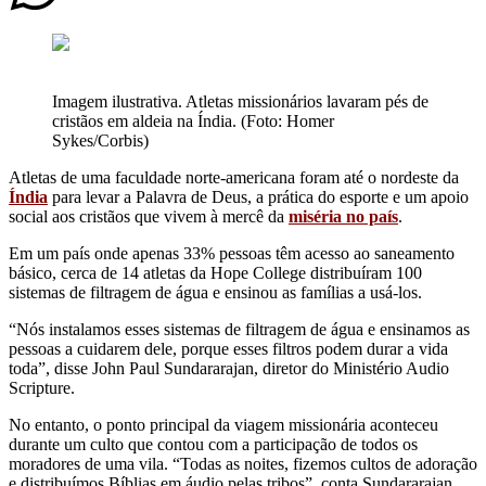
Imagem ilustrativa. Atletas missionários lavaram pés de
cristãos em aldeia na Índia. (Foto: Homer
Sykes/Corbis)
Atletas de uma faculdade norte-americana foram até o nordeste da
Índia
para levar a Palavra de Deus, a prática do esporte e um apoio
social aos cristãos que vivem à mercê da
miséria no país
.
Em um país onde apenas 33% pessoas têm acesso ao saneamento
básico, cerca de 14 atletas da Hope College distribuíram 100
sistemas de filtragem de água e ensinou as famílias a usá-los.
“Nós instalamos esses sistemas de filtragem de água e ensinamos as
pessoas a cuidarem dele, porque esses filtros podem durar a vida
toda”, disse John Paul Sundararajan, diretor do Ministério Audio
Scripture.
No entanto, o ponto principal da viagem missionária aconteceu
durante um culto que contou com a participação de todos os
moradores de uma vila. “Todas as noites, fizemos cultos de adoração
e distribuímos Bíblias em áudio pelas tribos”, conta Sundararajan.