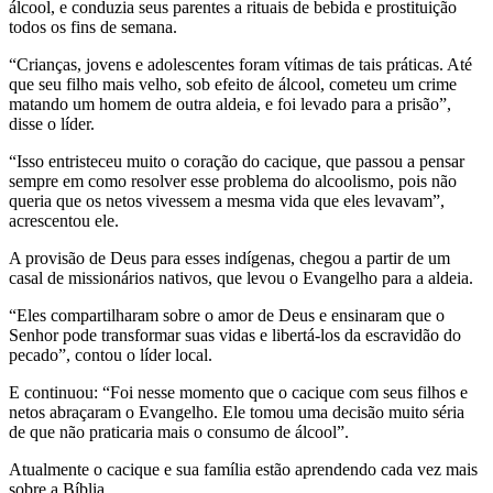
álcool, e conduzia seus parentes a rituais de bebida e prostituição
todos os fins de semana.
“Crianças, jovens e adolescentes foram vítimas de tais práticas. Até
que seu filho mais velho, sob efeito de álcool, cometeu um crime
matando um homem de outra aldeia, e foi levado para a prisão”,
disse o líder.
“Isso entristeceu muito o coração do cacique, que passou a pensar
sempre em como resolver esse problema do alcoolismo, pois não
queria que os netos vivessem a mesma vida que eles levavam”,
acrescentou ele.
A provisão de Deus para esses indígenas, chegou a partir de um
casal de missionários nativos, que levou o Evangelho para a aldeia.
“Eles compartilharam sobre o amor de Deus e ensinaram que o
Senhor pode transformar suas vidas e libertá-los da escravidão do
pecado”, contou o líder local.
E continuou: “Foi nesse momento que o cacique com seus filhos e
netos abraçaram o Evangelho. Ele tomou uma decisão muito séria
de que não praticaria mais o consumo de álcool”.
Atualmente o cacique e sua família estão aprendendo cada vez mais
sobre a Bíblia.