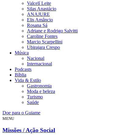
Valcelí Leite
Silas Anastácio
ANAJURE
Elis Amâncio
Rosana Sá
Adriane e Rodrigo Salvitti
Caroline Fontes
Marcio Scarpellini
Ubirajara Crespo
Música
Nacional
Internacional
Podcasts
Bíblia
Vida & Estilo
Gastronomia
Moda e beleza
Turismo
Saúde
Doe para o Guiame
MENU
Missões / Ação Social