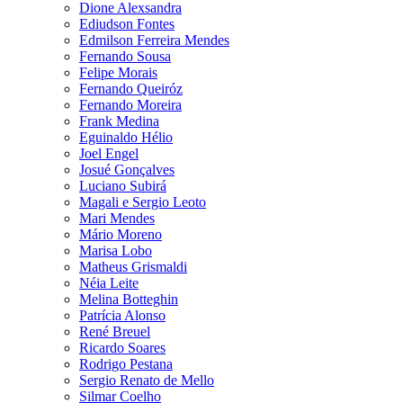
Dione Alexsandra
Ediudson Fontes
Edmilson Ferreira Mendes
Fernando Sousa
Felipe Morais
Fernando Queiróz
Fernando Moreira
Frank Medina
Eguinaldo Hélio
Joel Engel
Josué Gonçalves
Luciano Subirá
Magali e Sergio Leoto
Mari Mendes
Mário Moreno
Marisa Lobo
Matheus Grismaldi
Néia Leite
Melina Botteghin
Patrícia Alonso
René Breuel
Ricardo Soares
Rodrigo Pestana
Sergio Renato de Mello
Silmar Coelho