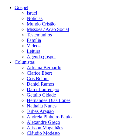
Gospel
Israel
Notícias
Mundo Cristão
Missões / Ação Social
Testemunhos
Família
Vídeos
Leitura
Agenda gospel
Colunistas
Adriana Bernardo
Clarice Ebert
Cris Beloni
Daniel Ramos
Darci Lourenção
Getúlio Cidade
Hernandes Dias Lopes
Nathalia Nunes
Jarbas Aragão
Andreia Pinheiro Paulo
Alexandre Grego
Alisson Magalhães
Cláudio Modesto