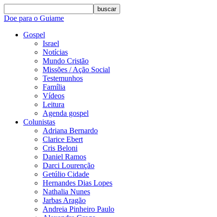
buscar
Doe para o Guiame
Gospel
Israel
Notícias
Mundo Cristão
Missões / Ação Social
Testemunhos
Família
Vídeos
Leitura
Agenda gospel
Colunistas
Adriana Bernardo
Clarice Ebert
Cris Beloni
Daniel Ramos
Darci Lourenção
Getúlio Cidade
Hernandes Dias Lopes
Nathalia Nunes
Jarbas Aragão
Andreia Pinheiro Paulo