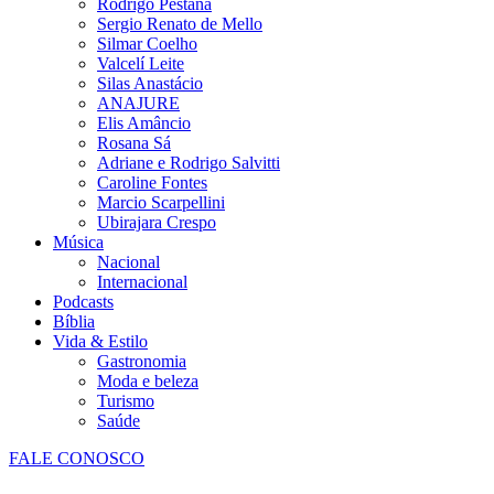
Rodrigo Pestana
Sergio Renato de Mello
Silmar Coelho
Valcelí Leite
Silas Anastácio
ANAJURE
Elis Amâncio
Rosana Sá
Adriane e Rodrigo Salvitti
Caroline Fontes
Marcio Scarpellini
Ubirajara Crespo
Música
Nacional
Internacional
Podcasts
Bíblia
Vida & Estilo
Gastronomia
Moda e beleza
Turismo
Saúde
FALE CONOSCO