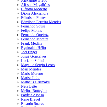
Alexandre Grego
Alisson Magalhães
Cláudio Modesto
Dione Alexsandra
Ediudson Fontes
Edmilson Ferreira Mendes
Fernando Sousa
Felipe Morais
Fernando Queiróz
Fernando Moreira
Frank Medina
Eguinaldo Hélio
Joel Engel
Josué Gonçalves
Luciano Subirá
Magali e Sergio Leoto
Mari Mendes
Mário Moreno
Marisa Lobo
Matheus Grismaldi
Néia Leite
Melina Botteghin
Patrícia Alonso
René Breuel
Ricardo Soares