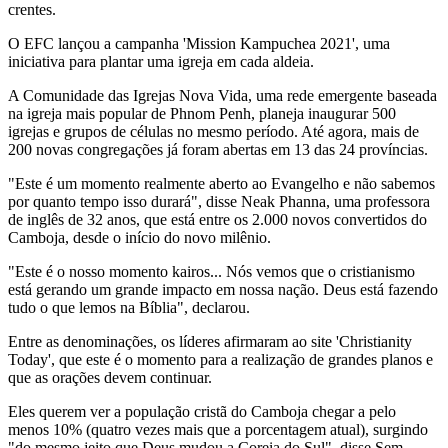
crentes.
O EFC lançou a campanha 'Mission Kampuchea 2021', uma
iniciativa para plantar uma igreja em cada aldeia.
A Comunidade das Igrejas Nova Vida, uma rede emergente baseada
na igreja mais popular de Phnom Penh, planeja inaugurar 500
igrejas e grupos de células no mesmo período. Até agora, mais de
200 novas congregações já foram abertas em 13 das 24 províncias.
"Este é um momento realmente aberto ao Evangelho e não sabemos
por quanto tempo isso durará", disse Neak Phanna, uma professora
de inglês de 32 anos, que está entre os 2.000 novos convertidos do
Camboja, desde o início do novo milênio.
"Este é o nosso momento kairos... Nós vemos que o cristianismo
está gerando um grande impacto em nossa nação. Deus está fazendo
tudo o que lemos na Bíblia", declarou.
Entre as denominações, os líderes afirmaram ao site 'Christianity
Today', que este é o momento para a realização de grandes planos e
que as orações devem continuar.
Eles querem ver a população cristã do Camboja chegar a pelo
menos 10% (quatro vezes mais que a porcentagem atual), surgindo
"do mesmo jeito que Deus mudou a Coreia do Sul", disse Sem