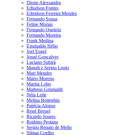
Dione Alexsandra
Ediudson Fontes
Edmilson Ferreira Mendes
Fernando Sousa
Felipe Morais
Fernando Queiróz
Fernando Moreira
Frank Medina
Eguinaldo Hélio
Joel Engel
Josué Gonçalves
Luciano Subirá
Magali e Sergio Leoto
Mari Mendes
Mário Moreno
Marisa Lobo
Matheus Grismaldi
Néia Leite
Melina Botteghin
Patrícia Alonso
René Breuel
Ricardo Soares
Rodrigo Pestana
Sergio Renato de Mello
Silmar Coelho