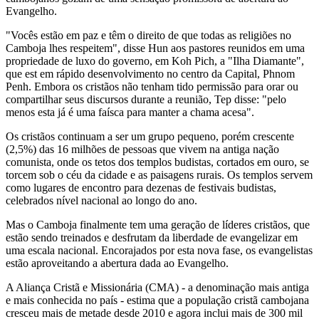
Evangelho.
"Vocês estão em paz e têm o direito de que todas as religiões no
Camboja lhes respeitem", disse Hun aos pastores reunidos em uma
propriedade de luxo do governo, em Koh Pich, a "Ilha Diamante",
que est em rápido desenvolvimento no centro da Capital, Phnom
Penh. Embora os cristãos não tenham tido permissão para orar ou
compartilhar seus discursos durante a reunião, Tep disse: "pelo
menos esta já é uma faísca para manter a chama acesa".
Os cristãos continuam a ser um grupo pequeno, porém crescente
(2,5%) das 16 milhões de pessoas que vivem na antiga nação
comunista, onde os tetos dos templos budistas, cortados em ouro, se
torcem sob o céu da cidade e as paisagens rurais. Os templos servem
como lugares de encontro para dezenas de festivais budistas,
celebrados nível nacional ao longo do ano.
Mas o Camboja finalmente tem uma geração de líderes cristãos, que
estão sendo treinados e desfrutam da liberdade de evangelizar em
uma escala nacional. Encorajados por esta nova fase, os evangelistas
estão aproveitando a abertura dada ao Evangelho.
A Aliança Cristã e Missionária (CMA) - a denominação mais antiga
e mais conhecida no país - estima que a população cristã cambojana
cresceu mais de metade desde 2010 e agora inclui mais de 300 mil