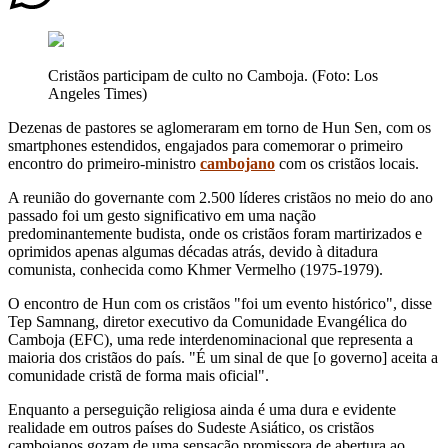
Cristãos participam de culto no Camboja. (Foto: Los
Angeles Times)
Dezenas de pastores se aglomeraram em torno de Hun Sen, com os
smartphones estendidos, engajados para comemorar o primeiro
encontro do primeiro-ministro
cambojano
com os cristãos locais.
A reunião do governante com 2.500 líderes cristãos no meio do ano
passado foi um gesto significativo em uma nação
predominantemente budista, onde os cristãos foram martirizados e
oprimidos apenas algumas décadas atrás, devido à ditadura
comunista, conhecida como Khmer Vermelho (1975-1979).
O encontro de Hun com os cristãos "foi um evento histórico", disse
Tep Samnang, diretor executivo da Comunidade Evangélica do
Camboja (EFC), uma rede interdenominacional que representa a
maioria dos cristãos do país. "É um sinal de que [o governo] aceita a
comunidade cristã de forma mais oficial".
Enquanto a perseguição religiosa ainda é uma dura e evidente
realidade em outros países do Sudeste Asiático, os cristãos
cambojanos gozam de uma sensação promissora de abertura ao