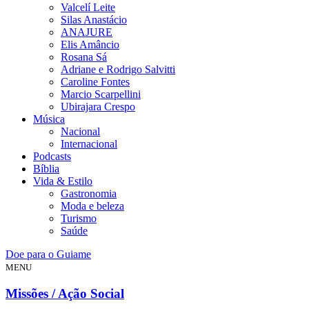
Valcelí Leite
Silas Anastácio
ANAJURE
Elis Amâncio
Rosana Sá
Adriane e Rodrigo Salvitti
Caroline Fontes
Marcio Scarpellini
Ubirajara Crespo
Música
Nacional
Internacional
Podcasts
Bíblia
Vida & Estilo
Gastronomia
Moda e beleza
Turismo
Saúde
Doe para o Guiame
MENU
Missões / Ação Social