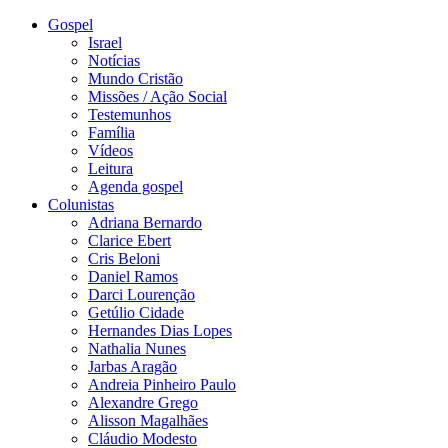
Gospel
Israel
Notícias
Mundo Cristão
Missões / Ação Social
Testemunhos
Família
Vídeos
Leitura
Agenda gospel
Colunistas
Adriana Bernardo
Clarice Ebert
Cris Beloni
Daniel Ramos
Darci Lourenção
Getúlio Cidade
Hernandes Dias Lopes
Nathalia Nunes
Jarbas Aragão
Andreia Pinheiro Paulo
Alexandre Grego
Alisson Magalhães
Cláudio Modesto