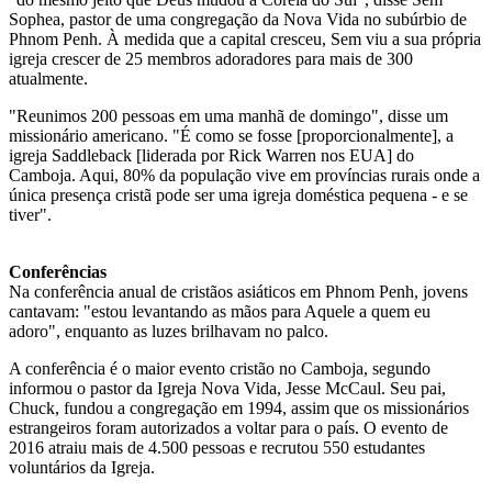
Sophea, pastor de uma congregação da Nova Vida no subúrbio de
Phnom Penh. À medida que a capital cresceu, Sem viu a sua própria
igreja crescer de 25 membros adoradores para mais de 300
atualmente.
"Reunimos 200 pessoas em uma manhã de domingo", disse um
missionário americano. "É como se fosse [proporcionalmente], a
igreja Saddleback [liderada por Rick Warren nos EUA] do
Camboja. Aqui, 80% da população vive em províncias rurais onde a
única presença cristã pode ser uma igreja doméstica pequena - e se
tiver".
Conferências
Na conferência anual de cristãos asiáticos em Phnom Penh, jovens
cantavam: "estou levantando as mãos para Aquele a quem eu
adoro", enquanto as luzes brilhavam no palco.
A conferência é o maior evento cristão no Camboja, segundo
informou o pastor da Igreja Nova Vida, Jesse McCaul. Seu pai,
Chuck, fundou a congregação em 1994, assim que os missionários
estrangeiros foram autorizados a voltar para o país. O evento de
2016 atraiu mais de 4.500 pessoas e recrutou 550 estudantes
voluntários da Igreja.