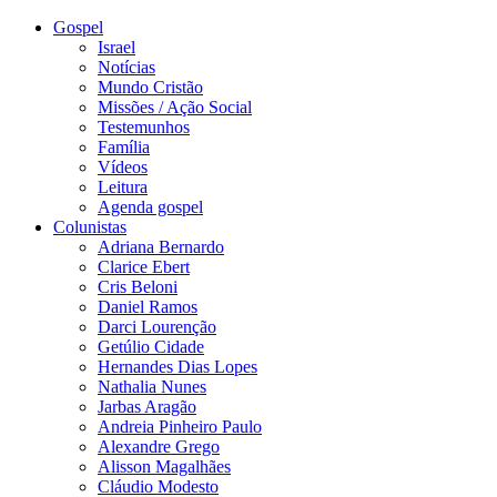
Gospel
Israel
Notícias
Mundo Cristão
Missões / Ação Social
Testemunhos
Família
Vídeos
Leitura
Agenda gospel
Colunistas
Adriana Bernardo
Clarice Ebert
Cris Beloni
Daniel Ramos
Darci Lourenção
Getúlio Cidade
Hernandes Dias Lopes
Nathalia Nunes
Jarbas Aragão
Andreia Pinheiro Paulo
Alexandre Grego
Alisson Magalhães
Cláudio Modesto