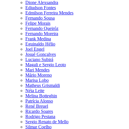
Dione Alexsandra
Ediudson Fontes
Edmilson Ferreira Mendes
Fernando Sousa
Felipe Morais
Fernando Queiróz
Fernando Moreira
Frank Medina
Eguinaldo Hélio
Joel Engel
Josué Gonçalves
Luciano Subirá
Magali e Sergio Leoto
Mari Mendes
Mário Moreno
Marisa Lobo
Matheus Grismaldi
Néia Leite
Melina Botteghin
Patrícia Alonso
René Breuel
Ricardo Soares
Rodrigo Pestana
Sergio Renato de Mello
Silmar Coelho