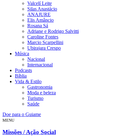
Valcelí Leite
Silas Anastácio
ANAJURE
Elis Amâncio
Rosana Sá
Adriane e Rodrigo Salvitti
Caroline Fontes
Marcio Scarpellini
Ubirajara Crespo
Música
Nacional
Internacional
Podcasts
Bíblia
Vida & Estilo
Gastronomia
Moda e beleza
Turismo
Saúde
Doe para o Guiame
MENU
Missões / Ação Social