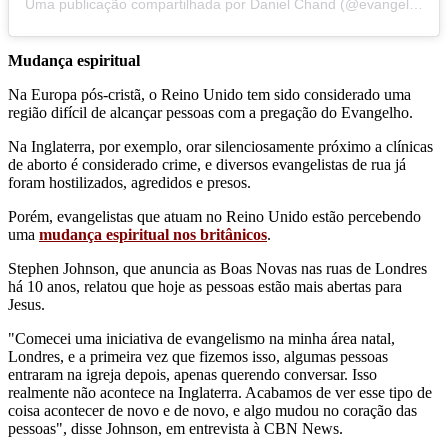
Uma publicação compartilhada por Daniel Chand (@evangelistdanielchand)
Mudança espiritual
Na Europa pós-cristã, o Reino Unido tem sido considerado uma
região difícil de alcançar pessoas com a pregação do Evangelho.
Na Inglaterra, por exemplo, orar silenciosamente próximo a clínicas
de aborto é considerado crime, e diversos evangelistas de rua já
foram hostilizados, agredidos e presos.
Porém, evangelistas que atuam no Reino Unido estão percebendo
uma
mudança espiritual nos britânicos
.
Stephen Johnson, que anuncia as Boas Novas nas ruas de Londres
há 10 anos, relatou que hoje as pessoas estão mais abertas para
Jesus.
"Comecei uma iniciativa de evangelismo na minha área natal,
Londres, e a primeira vez que fizemos isso, algumas pessoas
entraram na igreja depois, apenas querendo conversar. Isso
realmente não acontece na Inglaterra. Acabamos de ver esse tipo de
coisa acontecer de novo e de novo, e algo mudou no coração das
pessoas", disse Johnson, em entrevista à CBN News.