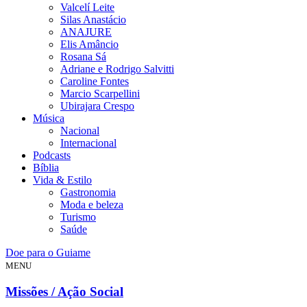
Valcelí Leite
Silas Anastácio
ANAJURE
Elis Amâncio
Rosana Sá
Adriane e Rodrigo Salvitti
Caroline Fontes
Marcio Scarpellini
Ubirajara Crespo
Música
Nacional
Internacional
Podcasts
Bíblia
Vida & Estilo
Gastronomia
Moda e beleza
Turismo
Saúde
Doe para o Guiame
MENU
Missões / Ação Social