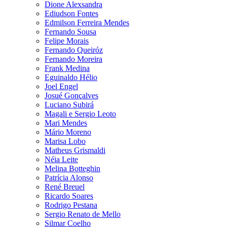
Dione Alexsandra
Ediudson Fontes
Edmilson Ferreira Mendes
Fernando Sousa
Felipe Morais
Fernando Queiróz
Fernando Moreira
Frank Medina
Eguinaldo Hélio
Joel Engel
Josué Gonçalves
Luciano Subirá
Magali e Sergio Leoto
Mari Mendes
Mário Moreno
Marisa Lobo
Matheus Grismaldi
Néia Leite
Melina Botteghin
Patrícia Alonso
René Breuel
Ricardo Soares
Rodrigo Pestana
Sergio Renato de Mello
Silmar Coelho