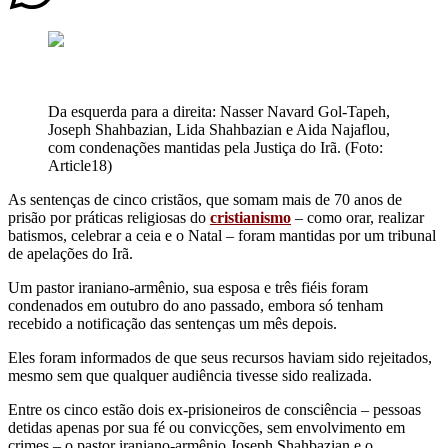
Da esquerda para a direita: Nasser Navard Gol-Tapeh,
Joseph Shahbazian, Lida Shahbazian e Aida Najaflou,
com condenações mantidas pela Justiça do Irã. (Foto:
Article18)
As sentenças de cinco cristãos, que somam mais de 70 anos de
prisão por práticas religiosas do
cristianismo
– como orar, realizar
batismos, celebrar a ceia e o Natal – foram mantidas por um tribunal
de apelações do Irã.
Um pastor iraniano‑armênio, sua esposa e três fiéis foram
condenados em outubro do ano passado, embora só tenham
recebido a notificação das sentenças um mês depois.
Eles foram informados de que seus recursos haviam sido rejeitados,
mesmo sem que qualquer audiência tivesse sido realizada.
Entre os cinco estão dois ex‑prisioneiros de consciência – pessoas
detidas apenas por sua fé ou convicções, sem envolvimento em
crimes – o pastor iraniano‑armênio Joseph Shahbazian e o