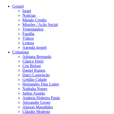
Gospel
Israel
Notícias
Mundo Cristão
Missões / Ação Social
Testemunhos
Família
Vídeos
Leitura
Agenda gospel
Colunistas
Adriana Bernardo
Clarice Ebert
Cris Beloni
Daniel Ramos
Darci Lourenção
Getúlio Cidade
Hernandes Dias Lopes
Nathalia Nunes
Jarbas Aragão
Andreia Pinheiro Paulo
Alexandre Grego
Alisson Magalhães
Cláudio Modesto