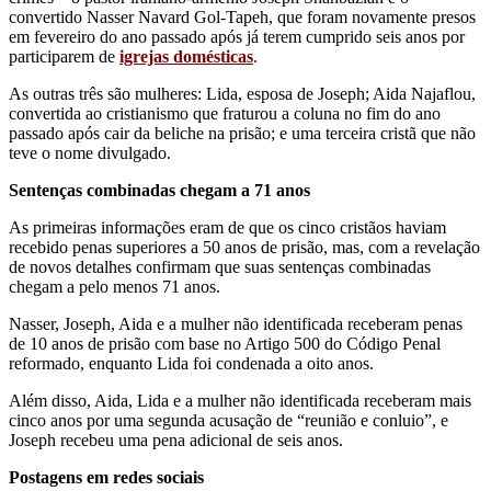
convertido Nasser Navard Gol‑Tapeh, que foram novamente presos
em fevereiro do ano passado após já terem cumprido seis anos por
participarem de
igrejas domésticas
.
As outras três são mulheres: Lida, esposa de Joseph; Aida Najaflou,
convertida ao cristianismo que fraturou a coluna no fim do ano
passado após cair da beliche na prisão; e uma terceira cristã que não
teve o nome divulgado.
Senten
ç
as combinadas chegam a 71 anos
As primeiras informações eram de que os cinco cristãos haviam
recebido penas superiores a 50 anos de prisão, mas, com a revelação
de novos detalhes confirmam que suas sentenças combinadas
chegam a pelo menos 71 anos.
Nasser, Joseph, Aida e a mulher não identificada receberam penas
de 10 anos de prisão com base no Artigo 500 do Código Penal
reformado, enquanto Lida foi condenada a oito anos.
Além disso, Aida, Lida e a mulher não identificada receberam mais
cinco anos por uma segunda acusação de “reunião e conluio”, e
Joseph recebeu uma pena adicional de seis anos.
Postagens em redes sociais