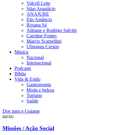
Valcelí Leite
Silas Anastácio
ANAJURE
Elis Amâncio
Rosana Sá
Adriane e Rodrigo Salvitti
Caroline Fontes
Marcio Scarpellini
Ubirajara Crespo
Música
Nacional
Internacional
Podcasts
Bíblia
Vida & Estilo
Gastronomia
Moda e beleza
Turismo
Saúde
Doe para o Guiame
MENU
Missões / Ação Social