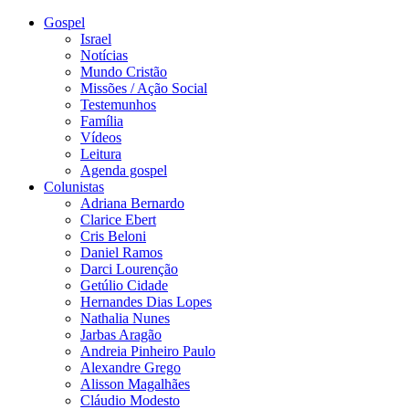
Gospel
Israel
Notícias
Mundo Cristão
Missões / Ação Social
Testemunhos
Família
Vídeos
Leitura
Agenda gospel
Colunistas
Adriana Bernardo
Clarice Ebert
Cris Beloni
Daniel Ramos
Darci Lourenção
Getúlio Cidade
Hernandes Dias Lopes
Nathalia Nunes
Jarbas Aragão
Andreia Pinheiro Paulo
Alexandre Grego
Alisson Magalhães
Cláudio Modesto