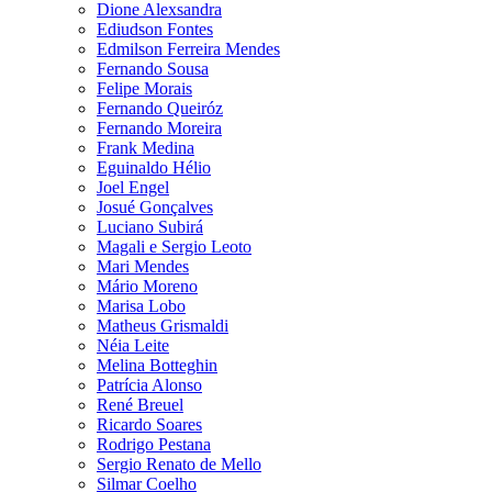
Dione Alexsandra
Ediudson Fontes
Edmilson Ferreira Mendes
Fernando Sousa
Felipe Morais
Fernando Queiróz
Fernando Moreira
Frank Medina
Eguinaldo Hélio
Joel Engel
Josué Gonçalves
Luciano Subirá
Magali e Sergio Leoto
Mari Mendes
Mário Moreno
Marisa Lobo
Matheus Grismaldi
Néia Leite
Melina Botteghin
Patrícia Alonso
René Breuel
Ricardo Soares
Rodrigo Pestana
Sergio Renato de Mello
Silmar Coelho