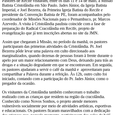
Pastores de Recife visitaram, entre os dias 11 e 14 de maio, a Missão
Batista Cristolândia em São Paulo. Jades Júnior, da Igreja Batista
Imperial, e Joel Bezerra, da Primeira Igreja Batista do Recife e
presidente da Convenção Batista de PE, foram acompanhados pelo
coordenador de Missões Nacionais para o Pernambuco, pr. Marcos
Azevedo. A visita à Cristolândia paulista coincide com a fase de
preparação do Radical Cracolândia em Recife, projeto de
evangelização que já tem inscrições abertas no site da JMN.
Assim que chegaram à Missão, no período da manhã, os pastores
participaram das primeiras atividades da Cristolândia. Pr. Joel
Bezerra pôde levar uma palavra em culto direcionado aos
marginalizados, quando dezenas de pessoas foram à frente durante o
apelo por um maior relacionamento com Deus, deixando para trás as
drogas e a situação degradante em que se encontravam. Em seguida,
os pastores ajudaram a servir o café da manhã e aproveitaram para
compartilhar a Palavra durante a refeição. Às 12h, outro culto foi
iniciado, contando com a participação do Pr. Jades Júnior, como o
pregador da ocasião.
Os visitantes da Cristolândia também conheceram o trabalho
realizado com as crianças que residem na região da cracolândia.
Conhecido como Novos Sonhos, o projeto atende menores
vulneráveis socialmente por meio de atividades artísticas, esportivas
e educacionais. Os pastores ficaram maravilhados com a dedicação