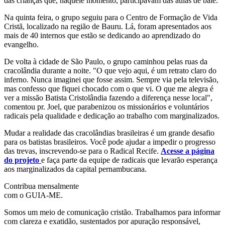
das crianças que, naquele momento, participavam das aulas de balé.
Na quinta feira, o grupo seguiu para o Centro de Formação de Vida
Cristã, localizado na região de Bauru. Lá, foram apresentados aos
mais de 40 internos que estão se dedicando ao aprendizado do
evangelho.
De volta à cidade de São Paulo, o grupo caminhou pelas ruas da
cracolândia durante a noite. "O que vejo aqui, é um retrato claro do
inferno. Nunca imaginei que fosse assim. Sempre via pela televisão,
mas confesso que fiquei chocado com o que vi. O que me alegra é
ver a missão Batista Cristolândia fazendo a diferença nesse local",
comentou pr. Joel, que parabenizou os missionários e voluntários
radicais pela qualidade e dedicação ao trabalho com marginalizados.
Mudar a realidade das cracolândias brasileiras é um grande desafio
para os batistas brasileiros. Você pode ajudar a impedir o progresso
das trevas, inscrevendo-se para o Radical Recife.
Acesse a página
do projeto
e faça parte da equipe de radicais que levarão esperança
aos marginalizados da capital pernambucana.
Contribua mensalmente
com o GUIA-ME.
Somos um meio de comunicação cristão. Trabalhamos para informar
com clareza e exatidão, sustentados por apuração responsável,