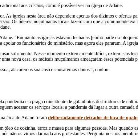
adicional aos cristãos, como é possível ver na igreja de Adane.
or. As igrejas nesta área não dependem apenas dos dízimos e ofertas pa
são. Os líderes muçulmanos locais fazem com que a comunidade exclua
Adane.
dane. “Enquanto as igrejas estavam fechadas [como parte do bloqueio d
a apoiar os funcionários do ministério, mas agora eles pararam. A igrej
usar sofrimento. Nesse momento extremamente difícil, extremistas loc
r uma nova casa, os radicais muçulmanos ameaçaram esses potenciais pr
pessoa, atacaremos sua casa e causaremos danos'", contou.
a pandemia e a praga coincidente de gafanhotos destruidores de cultur
nseguem acessar os serviços locais, a pandemia dá lugar a outra camada 
es na área de Adane foram
deliberadamente deixados de fora de qual
am óleo de cozinha, arroz e massa para algumas pessoas. Mas quando as
. nós não os vimos dar nada aos protestantes. Perguntamos aos membros d