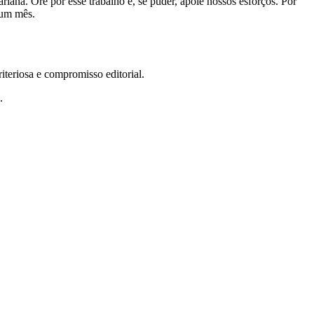
riana. Ore por esse trabalho e, se puder, apoie nossos esforços. Por
 um mês.
teriosa e compromisso editorial.
.