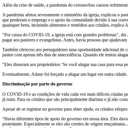
Além da crise de saúde, a pandemia do coronavírus causou sofrimento 
A pandemia afetou severamente o ministério da igreja, explicou o past
que perderam o emprego e o apoio da comunidade devido à sua conver
quaisquer bens, incluindo alimentos e remédios aos cristãos, explica 
"Por causa do COVID-19, a igreja está com grandes problemas", diz A
pagar aos pastores e evangelistas. Antes, havia pessoas que ajudavam 
Também ofereceu aos perseguidores uma oportunidade adicional de ca
pastor com apenas três dias de antecedência. Quando ele tentou aluga
"Eles disseram aos proprietários: 'Se você alugar sua casa para essa 
Eventualmente, Adane foi forçado a alugar um lugar em outra cidade.
Discriminação por parte do governo
O COVID-19 e as condições de vida cada vez mais difíceis criadas pel
já ruim. Para os cristãos que são principalmente diaristas e já não co
Apesar de se registrar no governo para obter ajuda, os cristãos etíop
“Havia diferentes tipos de apoio do governo em nossa área. Eles dav
protestante. Especialmente se eles são crentes de origem muçulmana..