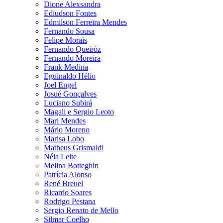
Dione Alexsandra
Ediudson Fontes
Edmilson Ferreira Mendes
Fernando Sousa
Felipe Morais
Fernando Queiróz
Fernando Moreira
Frank Medina
Eguinaldo Hélio
Joel Engel
Josué Gonçalves
Luciano Subirá
Magali e Sergio Leoto
Mari Mendes
Mário Moreno
Marisa Lobo
Matheus Grismaldi
Néia Leite
Melina Botteghin
Patrícia Alonso
René Breuel
Ricardo Soares
Rodrigo Pestana
Sergio Renato de Mello
Silmar Coelho