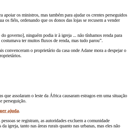
ra apoiar os ministros, mas também para ajudar os crentes perseguidos
 os fiéis, ordenando que os donos das lojas se recusem a vender
o governo], ninguém podia ir à igreja ... não tínhamos renda para
a costumava ter muitos fluxos de renda, mas tudo parou”.
ais convenceram o proprietário da casa onde Adane mora a despejar o
oprietários.
as que assolaram o leste da África causaram estragos em uma situação
de perseguição.
quer ajuda
.
 pessoas se registram, as autoridades excluem a comunidade
a igreja, tanto nas áreas rurais quanto nas urbanas, mas eles não