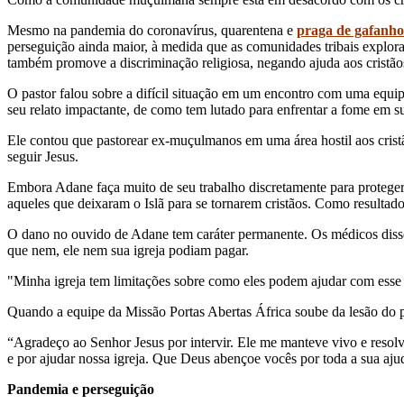
Mesmo na pandemia do coronavírus, quarentena e
praga de gafanho
perseguição ainda maior, à medida que as comunidades tribais explora
também promove a discriminação religiosa, negando ajuda aos cristão
O pastor falou sobre a difícil situação em um encontro com uma equi
seu relato impactante, de como tem lutado para enfrentar a fome em 
Ele contou que pastorear ex-muçulmanos em uma área hostil aos cristã
seguir Jesus.
Embora Adane faça muito de seu trabalho discretamente para protege
aqueles que deixaram o Islã para se tornarem cristãos. Como resultad
O dano no ouvido de Adane tem caráter permanente. Os médicos dissera
que nem, ele nem sua igreja podiam pagar.
"Minha igreja tem limitações sobre como eles podem ajudar com esse 
Quando a equipe da Missão Portas Abertas África soube da lesão do p
“Agradeço ao Senhor Jesus por intervir. Ele me manteve vivo e reso
e por ajudar nossa igreja. Que Deus abençoe vocês por toda a sua aju
Pandemia e perseguição