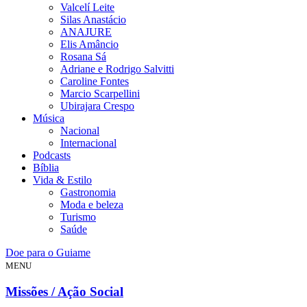
Valcelí Leite
Silas Anastácio
ANAJURE
Elis Amâncio
Rosana Sá
Adriane e Rodrigo Salvitti
Caroline Fontes
Marcio Scarpellini
Ubirajara Crespo
Música
Nacional
Internacional
Podcasts
Bíblia
Vida & Estilo
Gastronomia
Moda e beleza
Turismo
Saúde
Doe para o Guiame
MENU
Missões / Ação Social