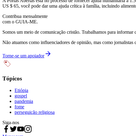
A Portas Abertas está no processo de fornecer ajuda humanitária a 1.5
US $ 65, você pode dar uma ajuda crítica à família, incluindo aliment
Contribua mensalmente
com o GUIA-ME.
Somos um meio de comunicação cristão. Trabalhamos para informar com
Não atuamos como influenciadores de opinião, mas como jornalistas 
Torne-se um apoiador
Tópicos
Etiópia
gospel
pandemia
fome
perseguição religiosa
Siga-nos