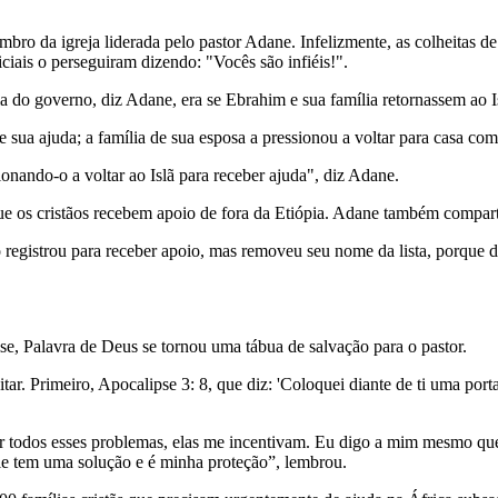
bro da igreja liderada pelo pastor Adane. Infelizmente, as colheitas 
ciais o perseguiram dizendo: "Vocês são infiéis!".
cia do governo, diz Adane, era se Ebrahim e sua família retornassem ao I
 sua ajuda; a família de sua esposa a pressionou a voltar para casa co
ionando-o a voltar ao Islã para receber ajuda", diz Adane.
ue os cristãos recebem apoio de fora da Etiópia. Adane também comparti
 registrou para receber apoio, mas removeu seu nome da lista, porque d
e, Palavra de Deus se tornou uma tábua de salvação para o pastor.
r. Primeiro, Apocalipse 3: 8, que diz: 'Coloquei diante de ti uma por
.
 todos esses problemas, elas me incentivam. Eu digo a mim mesmo que 
le tem uma solução e é minha proteção”, lembrou.