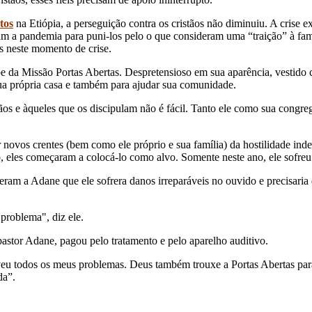
tos
na Etiópia, a perseguição contra os cristãos não diminuiu. A crise e
m a pandemia para puni-los pelo o que consideram uma “traição” à famíl
s neste momento de crise.
pe da Missão Portas Abertas. Despretensioso em sua aparência, vestid
sua própria casa e também para ajudar sua comunidade.
os e àqueles que os discipulam não é fácil. Tanto ele como sua congreg
r novos crentes (bem como ele próprio e sua família) da hostilidade 
o, eles começaram a colocá-lo como alvo. Somente neste ano, ele sofre
m a Adane que ele sofrera danos irreparáveis ​​no ouvido e precisaria 
problema", diz ele.
astor Adane, pagou pelo tratamento e pelo aparelho auditivo.
lveu todos os meus problemas. Deus também trouxe a Portas Abertas pa
da”.