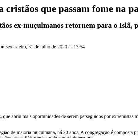
 cristãos que passam fome na pa
istãos ex-muçulmanos retornem para o Islã,
do:
sexta-feira, 31 de julho de 2020 às 13:54
, que abriu mais oportunidades de serem perseguidos por extremistas 
região de maioria muçulmana, há 20 anos. A congregação é composta pri
os, esses fiéis precisam de apoio ininterrupto.