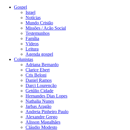
Gospel
Israel
Notícias
Mundo Cristão
Missões / Ação Social
Testemunhos
Família
Vídeos
Leitura
Agenda gospel
Colunistas
Adriana Bernardo
Clarice Ebert
Cris Beloni
Daniel Ramos
Darci Lourenção
Getúlio Cidade
Hernandes Dias Lopes
Nathalia Nunes
Jarbas Aragão
Andreia Pinheiro Paulo
Alexandre Grego
Alisson Magalhães
Cláudio Modesto