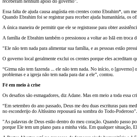
receberam nenhum apoio do governo”.
Essa falta de ajuda causa angústia em crentes como Ebrahim*, um mem
Quando Ebrahim foi se registrar para receber ajuda humanitária, os ofi
A única maneira de permitir que ele se registrasse para obter assistên
A família de Ebrahim também o pressionou a voltar ao Islã em troca de
"Ele não tem nada para alimentar sua família, e as pessoas estão press
O governo local geralmente exclui os crentes porque eles acreditam q
“Girma não tem fazenda ... ele não tem nada. No início, o [governo] o
problemas e a igreja não tem nada para dar a ele”, contou.
Fé em meio à crise
Os desafios são esmagadores, diz Adane. Mas em meio a toda essa cris
“Em setembro do ano passado, Deus me deu duas escrituras para medita
no esconderijo do Altíssimo repousará na sombra do Todo-Poderoso"
"As palavras de Deus estão dentro do meu coração. Quando passo por
porque Ele tem um plano para a minha vida. Em qualquer situação, E