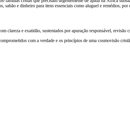
00 famílias cristãs que precisam urgentemente de ajuda na África subsaa
os, sabão e dinheiro para itens essenciais como aluguel e remédios, por
 clareza e exatidão, sustentados por apuração responsável, revisão cri
comprometidos com a verdade e os princípios de uma cosmovisão cristã