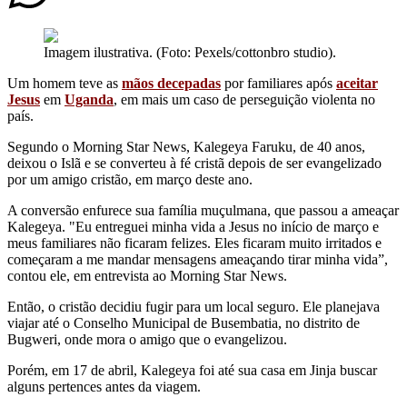
Imagem ilustrativa. (Foto: Pexels/cottonbro studio).
Um homem teve as
mãos decepadas
por familiares após
aceitar
Jesus
em
Uganda
, em mais um caso de perseguição violenta no
país.
Segundo o Morning Star News, Kalegeya Faruku, de 40 anos,
deixou o Islã e se converteu à fé cristã depois de ser evangelizado
por um amigo cristão, em março deste ano.
A conversão enfurece sua família muçulmana, que passou a ameaçar
Kalegeya. "Eu entreguei minha vida a Jesus no início de março e
meus familiares não ficaram felizes. Eles ficaram muito irritados e
começaram a me mandar mensagens ameaçando tirar minha vida”,
contou ele, em entrevista ao Morning Star News.
Então, o cristão decidiu fugir para um local seguro. Ele planejava
viajar até o Conselho Municipal de Busembatia, no distrito de
Bugweri, onde mora o amigo que o evangelizou.
Porém, em 17 de abril, Kalegeya foi até sua casa em Jinja buscar
alguns pertences antes da viagem.