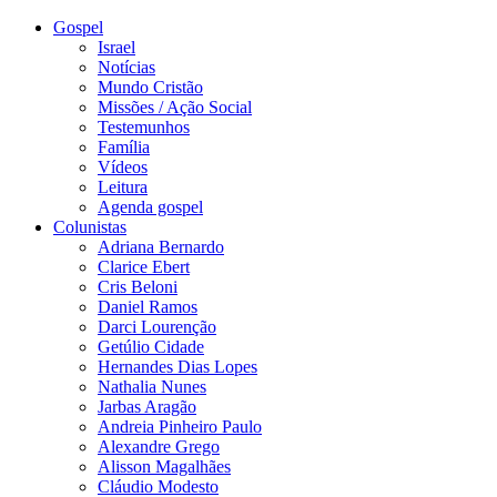
Gospel
Israel
Notícias
Mundo Cristão
Missões / Ação Social
Testemunhos
Família
Vídeos
Leitura
Agenda gospel
Colunistas
Adriana Bernardo
Clarice Ebert
Cris Beloni
Daniel Ramos
Darci Lourenção
Getúlio Cidade
Hernandes Dias Lopes
Nathalia Nunes
Jarbas Aragão
Andreia Pinheiro Paulo
Alexandre Grego
Alisson Magalhães
Cláudio Modesto