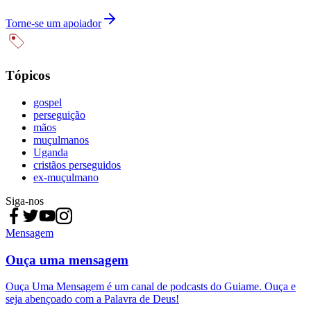
Torne-se um apoiador
Tópicos
gospel
perseguição
mãos
muçulmanos
Uganda
cristãos perseguidos
ex-muçulmano
Siga-nos
Mensagem
Ouça uma mensagem
Ouça Uma Mensagem é um canal de podcasts do Guiame. Ouça e
seja abençoado com a Palavra de Deus!