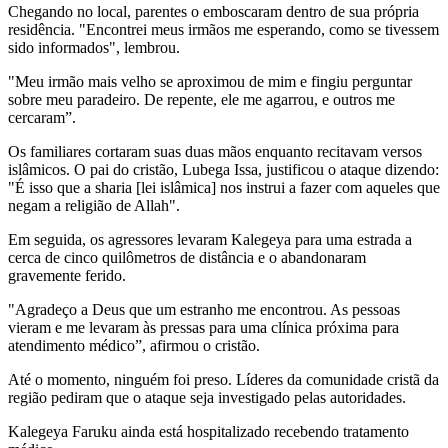
Chegando no local, parentes o emboscaram dentro de sua própria
residência. "Encontrei meus irmãos me esperando, como se tivessem
sido informados", lembrou.
"Meu irmão mais velho se aproximou de mim e fingiu perguntar
sobre meu paradeiro. De repente, ele me agarrou, e outros me
cercaram”.
Os familiares cortaram suas duas mãos enquanto recitavam versos
islâmicos. O pai do cristão, Lubega Issa, justificou o ataque dizendo:
"É isso que a sharia [lei islâmica] nos instrui a fazer com aqueles que
negam a religião de Allah".
Em seguida, os agressores levaram Kalegeya para uma estrada a
cerca de cinco quilômetros de distância e o abandonaram
gravemente ferido.
"Agradeço a Deus que um estranho me encontrou. As pessoas
vieram e me levaram às pressas para uma clínica próxima para
atendimento médico”, afirmou o cristão.
Até o momento, ninguém foi preso. Líderes da comunidade cristã da
região pediram que o ataque seja investigado pelas autoridades.
Kalegeya Faruku ainda está hospitalizado recebendo tratamento