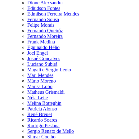
Dione Alexsandra
Ediudson Fontes
Edmilson Ferreira Mendes
Fernando Sousa
Felipe Morais
Fernando Queiróz
Fernando Moreira
Frank Medina
Eguinaldo Hélio
Joel Engel
Josué Gonçalves
Luciano Subirá
Magali e Sergio Leoto
Mari Mendes
Mário Moreno
Marisa Lobo
Matheus Grismaldi
Néia Leite
Melina Botteghin
Patrícia Alonso
René Breuel
Ricardo Soares
Rodrigo Pestana
Sergio Renato de Mello
Silmar Coelho