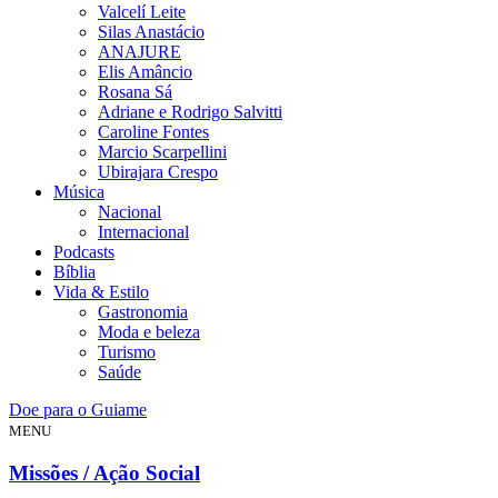
Valcelí Leite
Silas Anastácio
ANAJURE
Elis Amâncio
Rosana Sá
Adriane e Rodrigo Salvitti
Caroline Fontes
Marcio Scarpellini
Ubirajara Crespo
Música
Nacional
Internacional
Podcasts
Bíblia
Vida & Estilo
Gastronomia
Moda e beleza
Turismo
Saúde
Doe para o Guiame
MENU
Missões / Ação Social