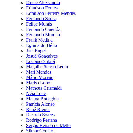
Dione Alexsandra
Ediudson Fontes
Edmilson Ferreira Mendes
Fernando Sousa
Felipe Morais
Fernando Queiróz
Fernando Moreira
Frank Medina
Eguinaldo Hélio
Joel Engel
Josué Gonçalves
Luciano Subirá
Magali e Sergio Leoto
Mari Mendes
Mário Moreno
Marisa Lobo
Matheus Grismaldi
Néia Leite
Melina Botteghin
Patrícia Alonso
René Breuel
Ricardo Soares
Rodrigo Pestana
Sergio Renato de Mello
Silmar Coelho