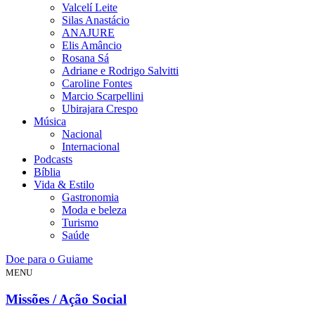
Valcelí Leite
Silas Anastácio
ANAJURE
Elis Amâncio
Rosana Sá
Adriane e Rodrigo Salvitti
Caroline Fontes
Marcio Scarpellini
Ubirajara Crespo
Música
Nacional
Internacional
Podcasts
Bíblia
Vida & Estilo
Gastronomia
Moda e beleza
Turismo
Saúde
Doe para o Guiame
MENU
Missões / Ação Social