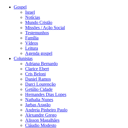
Gospel
Israel
Notícias
Mundo Cristão
Missões / Ação Social
Testemunhos
Família
Vídeos
Leitura
Agenda gospel
Colunistas
Adriana Bernardo
Clarice Ebert
Cris Beloni
Daniel Ramos
Darci Lourenção
Getúlio Cidade
Hernandes Dias Lopes
Nathalia Nunes
Jarbas Aragão
Andreia Pinheiro Paulo
Alexandre Grego
Alisson Magalhães
Cláudio Modesto