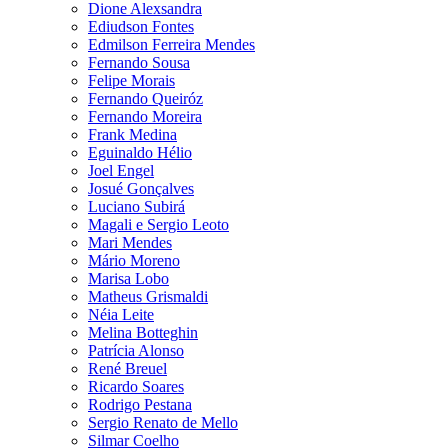
Dione Alexsandra
Ediudson Fontes
Edmilson Ferreira Mendes
Fernando Sousa
Felipe Morais
Fernando Queiróz
Fernando Moreira
Frank Medina
Eguinaldo Hélio
Joel Engel
Josué Gonçalves
Luciano Subirá
Magali e Sergio Leoto
Mari Mendes
Mário Moreno
Marisa Lobo
Matheus Grismaldi
Néia Leite
Melina Botteghin
Patrícia Alonso
René Breuel
Ricardo Soares
Rodrigo Pestana
Sergio Renato de Mello
Silmar Coelho