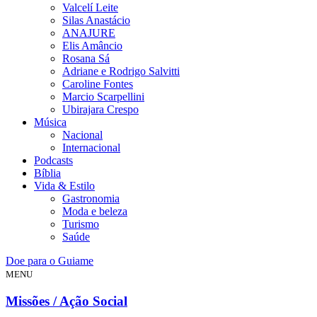
Valcelí Leite
Silas Anastácio
ANAJURE
Elis Amâncio
Rosana Sá
Adriane e Rodrigo Salvitti
Caroline Fontes
Marcio Scarpellini
Ubirajara Crespo
Música
Nacional
Internacional
Podcasts
Bíblia
Vida & Estilo
Gastronomia
Moda e beleza
Turismo
Saúde
Doe para o Guiame
MENU
Missões / Ação Social