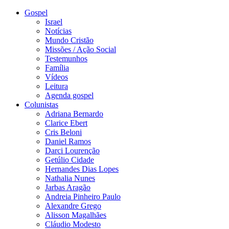
Gospel
Israel
Notícias
Mundo Cristão
Missões / Ação Social
Testemunhos
Família
Vídeos
Leitura
Agenda gospel
Colunistas
Adriana Bernardo
Clarice Ebert
Cris Beloni
Daniel Ramos
Darci Lourenção
Getúlio Cidade
Hernandes Dias Lopes
Nathalia Nunes
Jarbas Aragão
Andreia Pinheiro Paulo
Alexandre Grego
Alisson Magalhães
Cláudio Modesto