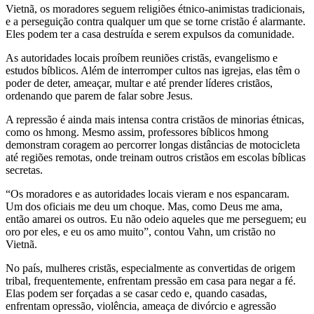
Vietnã, os moradores seguem religiões étnico-animistas tradicionais,
e a perseguição contra qualquer um que se torne cristão é alarmante.
Eles podem ter a casa destruída e serem expulsos da comunidade.
As autoridades locais proíbem reuniões cristãs, evangelismo e
estudos bíblicos. Além de interromper cultos nas igrejas, elas têm o
poder de deter, ameaçar, multar e até prender líderes cristãos,
ordenando que parem de falar sobre Jesus.
A repressão é ainda mais intensa contra cristãos de minorias étnicas,
como os hmong. Mesmo assim, professores bíblicos hmong
demonstram coragem ao percorrer longas distâncias de motocicleta
até regiões remotas, onde treinam outros cristãos em escolas bíblicas
secretas.
“Os moradores e as autoridades locais vieram e nos espancaram.
Um dos oficiais me deu um choque. Mas, como Deus me ama,
então amarei os outros. Eu não odeio aqueles que me perseguem; eu
oro por eles, e eu os amo muito”, contou Vahn, um cristão no
Vietnã.
No país, mulheres cristãs, especialmente as convertidas de origem
tribal, frequentemente, enfrentam pressão em casa para negar a fé.
Elas podem ser forçadas a se casar cedo e, quando casadas,
enfrentam opressão, violência, ameaça de divórcio e agressão