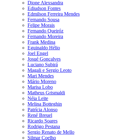
Dione Alexsandra
Ediudson Fontes
Edmilson Ferreira Mendes
Fernando Sousa
Felipe Morais
Fernando Queiróz
Fernando Moreira
Frank Medina
Eguinaldo Hélio
Joel Engel
Josué Gonçalves
Luciano Subirá
Magali e Sergio Leoto
Mari Mendes
Mário Moreno
Marisa Lobo
Matheus Grismaldi
Néia Leite
Melina Botteghin
Patrícia Alonso
René Breuel
Ricardo Soares
Rodrigo Pestana
Sergio Renato de Mello
Silmar Coelho