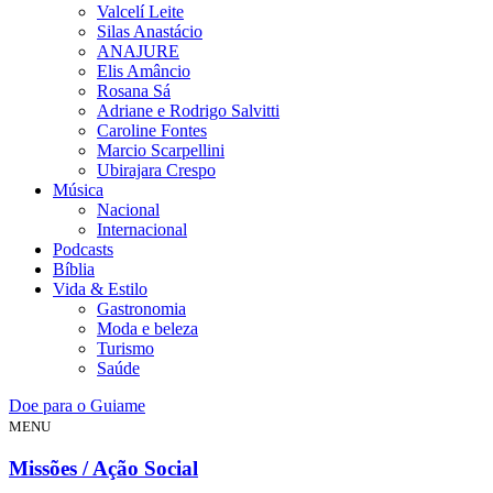
Valcelí Leite
Silas Anastácio
ANAJURE
Elis Amâncio
Rosana Sá
Adriane e Rodrigo Salvitti
Caroline Fontes
Marcio Scarpellini
Ubirajara Crespo
Música
Nacional
Internacional
Podcasts
Bíblia
Vida & Estilo
Gastronomia
Moda e beleza
Turismo
Saúde
Doe para o Guiame
MENU
Missões / Ação Social