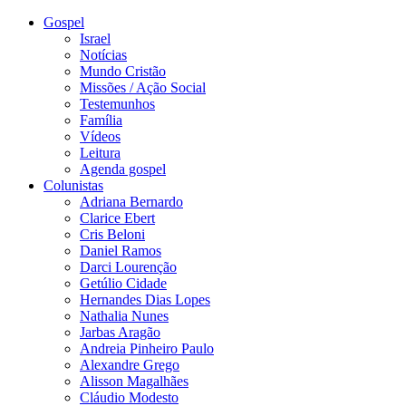
Gospel
Israel
Notícias
Mundo Cristão
Missões / Ação Social
Testemunhos
Família
Vídeos
Leitura
Agenda gospel
Colunistas
Adriana Bernardo
Clarice Ebert
Cris Beloni
Daniel Ramos
Darci Lourenção
Getúlio Cidade
Hernandes Dias Lopes
Nathalia Nunes
Jarbas Aragão
Andreia Pinheiro Paulo
Alexandre Grego
Alisson Magalhães
Cláudio Modesto