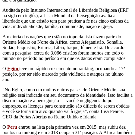
Auditada pelo Instituto Internacional de Liberdade Religiosa (IIRF,
na sigla em inglês), a Lista Mundial da Perseguição avalia a
liberdade que um cristão tem para praticar a fé nas cinco esferas da
vida: individualidade, família, comunidade, nação e igreja.
A maioria das nações que estão no topo da lista fazem parte do
Oriente Médio ou Norte da África, como Afeganistão, Somália,
Sudão, Paquistão, Eritreia, Líbia, Iraque, Iêmen e Irã. De acordo
com a pesquisa, cerca de 3.066 cristãos foram mortos em todo o
mundo no período no período em que os dados eram compilados.
O
Egito
teve um rápido crescimento no ranking, ocupando a 17ª
posição, por ter sido marcado pela violência e ataques no último
ano.
“No Egito, como em muitos outros países do Oriente Médio, sua
religião está indicada em seu documento de identidade. Isso facilita a
discriminação e a perseguição — você é negligenciado por
empregos, as licenças para construção são difíceis de serem obtidas
e você se torna um alvo quando vai à igreja”, conta Lisa Pearce,
CEO da Portas Abertas no Reino Unido e Irlanda.
O
Peru
entrou na lista pela primeira vez em 2015, mas subiu dez
pontos no ranking e em 2018 ocupa a 31ª posição. A África também